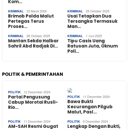
Kom…
23 Maret 2026
29 Oktober 2025
KRIMINAL
KRIMINAL
Brimob Polda Malut
Usai Tetapkan Dua
Pertegas Terus
Tersangka Termasuk
Proses…
Man…
28 Oktober 2025
1 Juni 2025
KRIMINAL
KRIMINAL
Mantan Sekda Halbar
Tipu Casis Uang
Sahril Abd Radjak Di…
Ratusan Juta, Oknum
Poli…
POLITIK & PEMERINTAHAN
12 Desember 2024
POLITIK
Partai Pengusung
11 Desember 2024
POLITIK
Bawa Bukti
Cabup Morotai Rusli-
Kecurangan Pilgub
Rio…
Malut, Pasl…
11 Desember 2024
9 Desember 2024
POLITIK
POLITIK
AM-SAH Resmi Gugat
Lengkap Dengan Bukti,