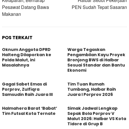
Kelaparan, Berharap
Halbar Sebut Pekerjaan
Pesawat Datang Bawa
PEN Sudah Tepat Sasaran
Makanan
POS TERKAIT
Oknum Anggota DPRD
Warga Tegaskan
Halteng Dilaporkan ke
Pengambilan Kayu Proyek
Polda Malut, ini
Bronjong BWS di Halbar
Masalahnya
Sesuai Standar dan Bantu
Ekonomi
Gagal Sabet Emas di
Tim Tuan Rumah
Porprov, Zulfiqra
Tumbang, Halbar Raih
Samsudin Raih Juara III
Juara I Porprov 2026
Halmahera Barat ‘Babat’
Simak Jadwal Lengkap
Tim Futsal Kota Ternate
Sepak Bola Porprov V
Malut 2026: Halbar VS Kota
Tidore di Grup B