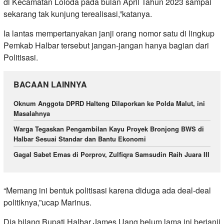
di Kecamatan Loloda pada bulan April Tahun 2023 sampai
sekarang tak kunjung terealisasi,”katanya.
Ia lantas mempertanyakan janji orang nomor satu di lingkup
Pemkab Halbar tersebut jangan-jangan hanya bagian dari
Politisasi.
BACAAN LAINNYA
Oknum Anggota DPRD Halteng Dilaporkan ke Polda Malut, ini
Masalahnya
Warga Tegaskan Pengambilan Kayu Proyek Bronjong BWS di
Halbar Sesuai Standar dan Bantu Ekonomi
Gagal Sabet Emas di Porprov, Zulfiqra Samsudin Raih Juara III
“Memang ini bentuk politisasi karena diduga ada deal-deal
politiknya,”ucap Marinus.
Dia bilang Bupati Halbar James Uang belum lama ini berjanji