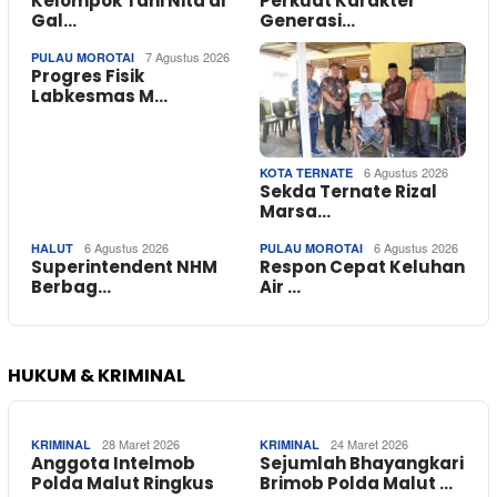
Kelompok Tani Nita di
Perkuat Karakter
Gal…
Generasi…
7 Agustus 2026
PULAU MOROTAI
Progres Fisik
Labkesmas M…
6 Agustus 2026
KOTA TERNATE
Sekda Ternate Rizal
Marsa…
6 Agustus 2026
6 Agustus 2026
HALUT
PULAU MOROTAI
Superintendent NHM
Respon Cepat Keluhan
Berbag…
Air …
HUKUM & KRIMINAL
28 Maret 2026
24 Maret 2026
KRIMINAL
KRIMINAL
Anggota Intelmob
Sejumlah Bhayangkari
Polda Malut Ringkus
Brimob Polda Malut …