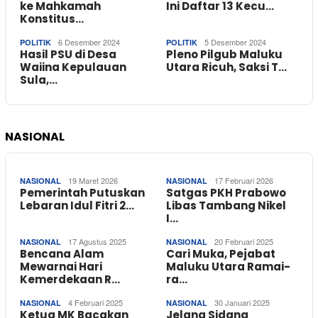
ke Mahkamah
Ini Daftar 13 Kecu…
Konstitus…
6 Desember 2024
5 Desember 2024
POLITIK
POLITIK
Hasil PSU di Desa
Pleno Pilgub Maluku
Waiina Kepulauan
Utara Ricuh, Saksi T…
Sula,…
NASIONAL
19 Maret 2026
17 Februari 2026
NASIONAL
NASIONAL
Pemerintah Putuskan
Satgas PKH Prabowo
Lebaran Idul Fitri 2…
Libas Tambang Nikel
I…
17 Agustus 2025
20 Februari 2025
NASIONAL
NASIONAL
Bencana Alam
Cari Muka, Pejabat
Mewarnai Hari
Maluku Utara Ramai-
Kemerdekaan R…
ra…
4 Februari 2025
30 Januari 2025
NASIONAL
NASIONAL
Ketua MK Bacakan
Jelang Sidang