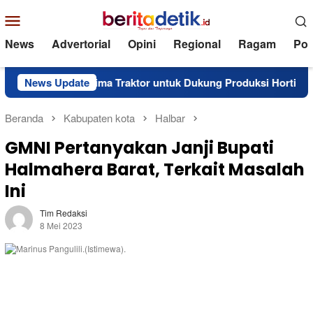
Loncat
Menu
ke
Mobile
konten
News
Advertorial
Opini
Regional
Ragam
Poli
la Barat Terima Traktor untuk Dukung Produksi Hortikultura
News Update
Beranda
Kabupaten kota
Halbar
GMNI Pertanyakan Janji Bupati
Halmahera Barat, Terkait Masalah
Ini
Tim Redaksi
8 Mei 2023