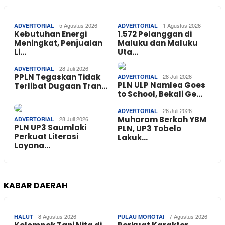
5 Agustus 2026
1 Agustus 2026
ADVERTORIAL
ADVERTORIAL
Kebutuhan Energi
1.572 Pelanggan di
Meningkat, Penjualan
Maluku dan Maluku
Li…
Uta…
28 Juli 2026
ADVERTORIAL
PPLN Tegaskan Tidak
28 Juli 2026
ADVERTORIAL
PLN ULP Namlea Goes
Terlibat Dugaan Tran…
to School, Bekali Ge…
26 Juli 2026
ADVERTORIAL
Muharam Berkah YBM
28 Juli 2026
ADVERTORIAL
PLN UP3 Saumlaki
PLN, UP3 Tobelo
Perkuat Literasi
Lakuk…
Layana…
KABAR DAERAH
8 Agustus 2026
7 Agustus 2026
HALUT
PULAU MOROTAI