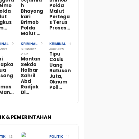
telmo
h
Polda
Polda
Bhayang
Malut
lut
kari
Pertega
ngkus
Brimob
s Terus
m…
Polda
Proses…
Malut …
2
2
1
MINAL
KRIMINAL
KRIMINAL
tober
8 Oktober
Juni 2025
Tipu
2025
ai
Mantan
Casis
tapka
Sekda
Uang
Dua
Halbar
Ratusan
rsang
Sahril
Juta,
Abd
Oknum
rmas
Radjak
Poli…
 Man…
Di…
TIK & PEMERINTAHAN
12
11
TIK
POLITIK