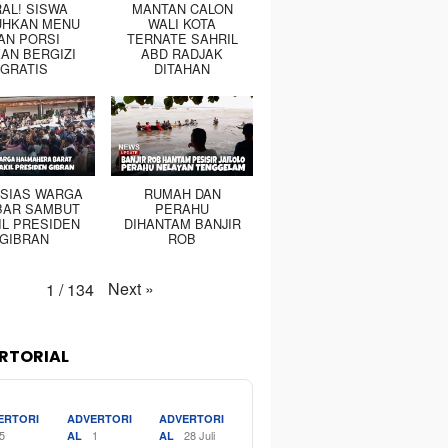
RAL! SISWA
MANTAN CALON
UHKAN MENU
WALI KOTA
AN PORSI
TERNATE SAHRIL
AN BERGIZI
ABD RADJAK
GRATIS
DITAHAN
SIAS WARGA
RUMAH DAN
BAR SAMBUT
PERAHU
IL PRESIDEN
DIHANTAM BANJIR
GIBRAN
ROB
Next
»
1
/
134
RTORIAL
ERTORI
ADVERTORI
ADVERTORI
5
1
28 Juli
AL
AL