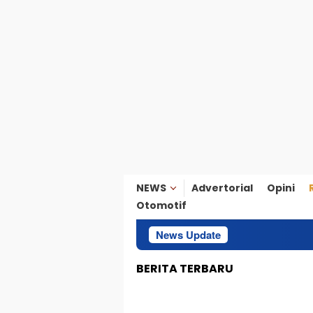
NEWS
Advertorial
Opini
Otomotif
News Update
Diduga Salah P
BERITA TERBARU