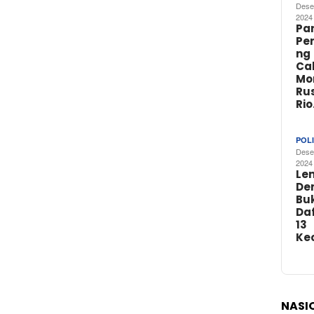
Dese
2024
Par
Pe
ng
Ca
Mo
Rus
Ri
POLI
Dese
2024
Le
De
Buk
Da
13
Ke
NASI