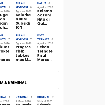
8
AU
PULAU
HALUT
9
8
Agustus 2026
OTAI
MOROTAI
Kelomp
tus 2026
Agustus 2026
duga
Salurka
ok Tani
lah
n BBM
Nita di
ham,
Subsidi
Gal…
luh…
10 T…
AU
PULAU
KOTA
7
7
6
OTAI
MOROTAI
TERNATE
tus 2026
Agustus 2026
Agustus 2026
rkuat
Progres
Sekda
rakte
Fisik
Ternate
Labkes
Rizal
neras
mas M…
Marsa…
M & KRIMINAL
2
2
2
MINAL
KRIMINAL
KRIMINAL
ret 2026
4 Maret 2026
3 Maret 2026
ggota
Sejumla
Brimob