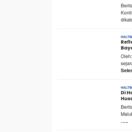
Berit
Kont
dika
HALTI
Refl
Bay
Oleh
seja
Sele
HALTI
Di H
Hus
Berit
Malu
…..