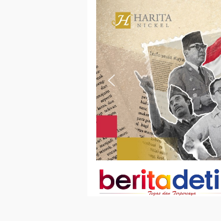
Loncat
ke
konten