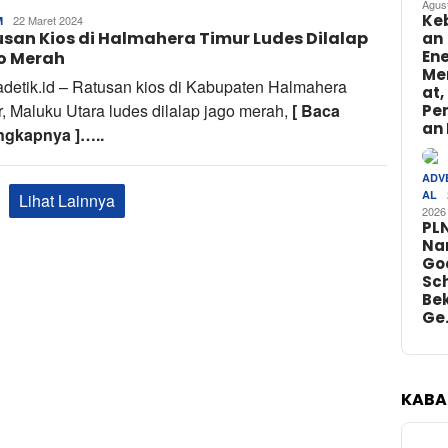
Agus
Ke
Tim
22 Maret 2024
M
san Kios di Halmahera Timur Ludes Dilalap
Redaksi
an
Ene
o Merah
Me
adetik.id – Ratusan kios di Kabupaten Halmahera
at,
, Maluku Utara ludes dilalap jago merah,
[ Baca
Pe
an 
ngkapnya ]…..
ADV
AL
Lihat Lainnya
2026
PL
Na
Go
Sch
Bek
Ge
KABA