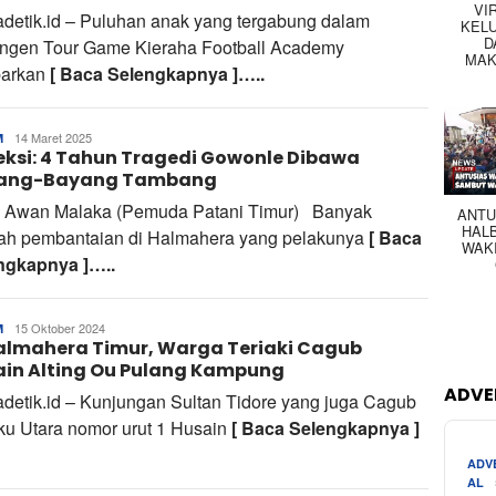
VI
adetik.id – Puluhan anak yang tergabung dalam
KEL
D
ingen Tour Game Kieraha Football Academy
MAK
barkan
[ Baca Selengkapnya ]…..
Ul
14 Maret 2025
M
eksi: 4 Tahun Tragedi Gowonle Dibawa
Bahrul
ang-Bayang Tambang
: Awan Malaka (Pemuda Patani Timur) Banyak
ANTU
HAL
rah pembantaian di Halmahera yang pelakunya
[ Baca
WAK
ngkapnya ]…..
Tim
15 Oktober 2024
M
almahera Timur, Warga Teriaki Cagub
Redaksi
ain Alting Ou Pulang Kampung
ADVE
adetik.id – Kunjungan Sultan Tidore yang juga Cagub
ku Utara nomor urut 1 Husain
[ Baca Selengkapnya ]
ADV
AL