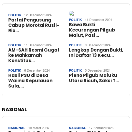
12 Desember 2024
POLITIK
Partai Pengusung
11 Desember 2024
POLITIK
Bawa Bukti
Cabup Morotai Rusli-
Kecurangan Pilgub
Rio…
Malut, Pasl…
11 Desember 2024
9 Desember 2024
POLITIK
POLITIK
AM-SAH Resmi Gugat
Lengkap Dengan Bukti,
ke Mahkamah
Ini Daftar 13 Kecu…
Konstitus…
6 Desember 2024
5 Desember 2024
POLITIK
POLITIK
Hasil PSU di Desa
Pleno Pilgub Maluku
Waiina Kepulauan
Utara Ricuh, Saksi T…
Sula,…
NASIONAL
19 Maret 2026
17 Februari 2026
NASIONAL
NASIONAL