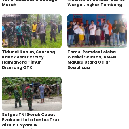
Merah
Warga Lingkar Tambang
Tidur di Kebun, Seorang
Temui Pemdes Loleba
Kakek Asal Peteley
Wasilei Selatan, AMAN
Halmahera Timur
Maluku Utara Gelar
Diserang OTK
Sosialisasi
Satgas TNI Gerak Cepat
Evakuasi Laka Lantas Truk
di Bukit Nyamuk