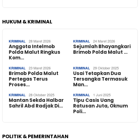
HUKUM & KRIMINAL
28 Maret 2026
24 Maret 2026
KRIMINAL
KRIMINAL
Anggota Intelmob
Sejumlah Bhayangkari
Polda Malut Ringkus
Brimob Polda Malut …
Kom…
23 Maret 2026
29 Oktober 2025
KRIMINAL
KRIMINAL
Brimob Polda Malut
Usai Tetapkan Dua
Pertegas Terus
Tersangka Termasuk
Proses…
Man…
28 Oktober 2025
1 Juni 2025
KRIMINAL
KRIMINAL
Mantan Sekda Halbar
Tipu Casis Uang
Sahril Abd Radjak Di…
Ratusan Juta, Oknum
Poli…
POLITIK & PEMERINTAHAN