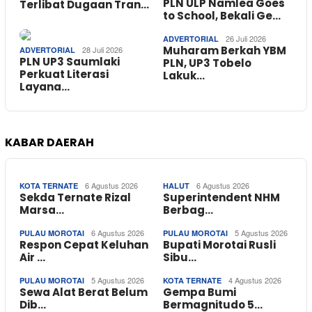
PLN ULP Namlea Goes
Terlibat Dugaan Tran…
to School, Bekali Ge…
26 Juli 2026
ADVERTORIAL
Muharam Berkah YBM
28 Juli 2026
ADVERTORIAL
PLN UP3 Saumlaki
PLN, UP3 Tobelo
Perkuat Literasi
Lakuk…
Layana…
KABAR DAERAH
6 Agustus 2026
6 Agustus 2026
KOTA TERNATE
HALUT
Sekda Ternate Rizal
Superintendent NHM
Marsa…
Berbag…
6 Agustus 2026
5 Agustus 2026
PULAU MOROTAI
PULAU MOROTAI
Respon Cepat Keluhan
Bupati Morotai Rusli
Air …
Sibu…
5 Agustus 2026
4 Agustus 2026
PULAU MOROTAI
KOTA TERNATE
Sewa Alat Berat Belum
Gempa Bumi
Dib…
Bermagnitudo 5…