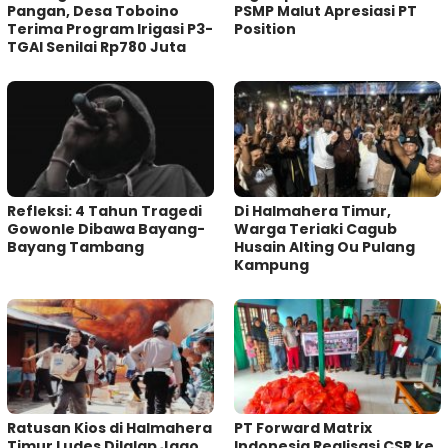
Pangan, Desa Toboino
PSMP Malut Apresiasi PT
Terima Program Irigasi P3-
Position
TGAI Senilai Rp780 Juta
Refleksi: 4 Tahun Tragedi
Di Halmahera Timur,
Gowonle Dibawa Bayang-
Warga Teriaki Cagub
Bayang Tambang
Husain Alting Ou Pulang
Kampung
Ratusan Kios di Halmahera
PT Forward Matrix
Timur Ludes Dilalap Jago
Indonesia Realisasi CSR ke