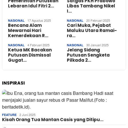
Pemerintah Putuskan
Satgas PKH Prabowo
Lebaran Idul Fitri 2…
Libas Tambang Nikel
I…
17 Agustus 2025
20 Februari 2025
NASIONAL
NASIONAL
Bencana Alam
Cari Muka, Pejabat
Mewarnai Hari
Maluku Utara Ramai-
Kemerdekaan R…
ra…
4 Februari 2025
30 Januari 2025
NASIONAL
NASIONAL
Ketua MK Bacakan
Jelang Sidang
Putusan Dismissal
Putusan Sengketa
Gugat…
Pilkada 2…
INSPIRASI
2 Juni 2025
FEATURE
Kisah Orang Tua Mantan Casis yang Ditipu…