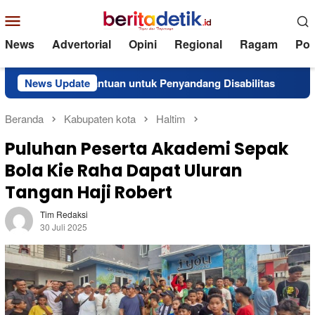
Loncat
Menu
ke
Mobile
konten
News
Advertorial
Opini
Regional
Ragam
Poli
rkan Bantuan untuk Penyandang Disabilitas
News Update
Superinten
Beranda
Kabupaten kota
Haltim
Puluhan Peserta Akademi Sepak
Bola Kie Raha Dapat Uluran
Tangan Haji Robert
Tim Redaksi
30 Juli 2025