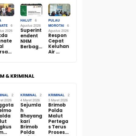
6
A
HALUT
PULAU
6
Agustus 2026
6
NATE
MOROTAI
Superint
tus 2026
Agustus 2026
kda
Respon
endent
rnate
Cepat
NHM
al
Keluhan
Berbag…
rsa…
Air …
M & KRIMINAL
2
2
2
MINAL
KRIMINAL
KRIMINAL
ret 2026
4 Maret 2026
3 Maret 2026
ggota
Sejumla
Brimob
telmo
h
Polda
Polda
Bhayang
Malut
lut
kari
Pertega
ngkus
Brimob
s Terus
m…
Polda
Proses…