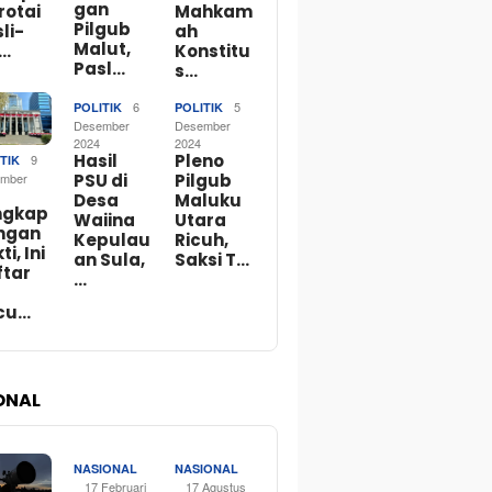
gan
rotai
Mahkam
Pilgub
li-
ah
Malut,
o…
Konstitu
Pasl…
s…
6
5
POLITIK
POLITIK
Desember
Desember
2024
2024
Hasil
Pleno
9
TIK
PSU di
Pilgub
mber
Desa
Maluku
ngkap
Waiina
Utara
ngan
Kepulau
Ricuh,
ti, Ini
an Sula,
Saksi T…
ftar
…
cu…
ONAL
NASIONAL
NASIONAL
17 Februari
17 Agustus