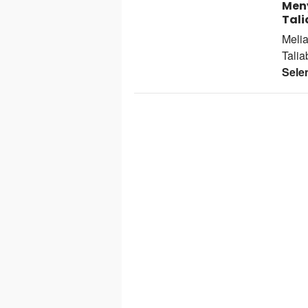
Meny
Tali
Meli
Talia
Sele