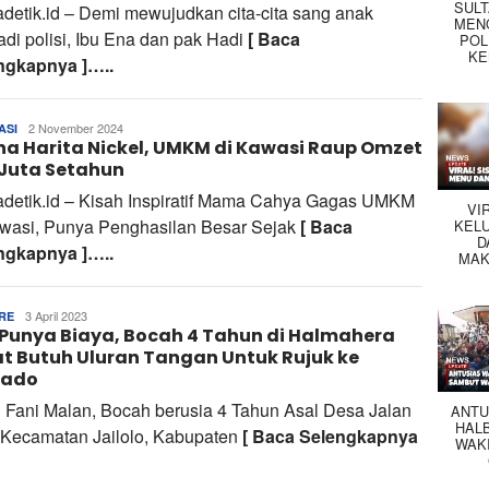
SUL
adetik.id – Demi mewujudkan cita-cita sang anak
MEN
di polisi, Ibu Ena dan pak Hadi
[ Baca
POL
KE
ngkapnya ]…..
Tim
2 November 2024
ASI
na Harita Nickel, UMKM di Kawasi Raup Omzet
Redaksi
Juta Setahun
adetik.id – Kisah Inspiratif Mama Cahya Gagas UMKM
VI
awasi, Punya Penghasilan Besar Sejak
[ Baca
KEL
D
ngkapnya ]…..
MAK
Tim
3 April 2023
RE
Punya Biaya, Bocah 4 Tahun di Halmahera
Redaksi
t Butuh Uluran Tangan Untuk Rujuk ke
ado
 Fani Malan, Bocah berusia 4 Tahun Asal Desa Jalan
ANTU
HAL
 Kecamatan Jailolo, Kabupaten
[ Baca Selengkapnya
WAK