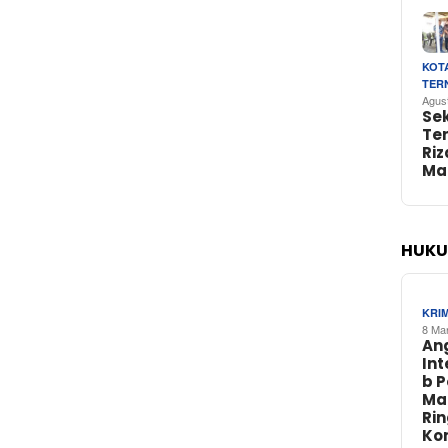
KOT
TER
Agus
Se
Te
Riz
Ma
HUKU
KRI
8 Ma
An
In
b 
Ma
Ri
Ko