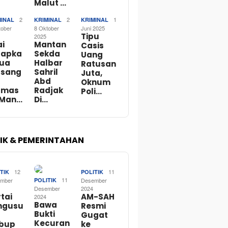
Malut …
2
2
1
MINAL
KRIMINAL
KRIMINAL
tober
8 Oktober
Juni 2025
Tipu
2025
ai
Mantan
Casis
tapka
Sekda
Uang
Dua
Halbar
Ratusan
rsang
Sahril
Juta,
Abd
Oknum
rmas
Radjak
Poli…
 Man…
Di…
TIK & PEMERINTAHAN
12
11
TIK
POLITIK
11
mber
POLITIK
Desember
Desember
2024
tai
AM-SAH
2024
Bawa
ngusu
Resmi
Bukti
Gugat
Kecuran
bup
ke