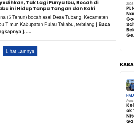
edihkan, Tak Lagi Punya Ibu, Bocah di
Redaksi
2026
abu ini Hidup Tanpa Tangan dan Kaki
PL
Na
ana (5 Tahun) bocah asal Desa Tubang, Kecamatan
Go
bu Timur, Kabupaten Pulau Taliabu, terbilang
[ Baca
Sch
Bek
ngkapnya ]…..
Ge
Lihat Lainnya
KABA
HAL
Agus
Ke
ok 
Nit
Ga