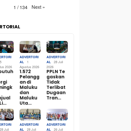
Next
»
1
/
134
RTORIAL
ERTORI
ADVERTORI
ADVERTORI
5
1
28 Juli
AL
AL
tus 2026
Agustus 2026
2026
butuh
1.572
PPLN Te
Pelangg
gaskan
rgi
an di
Tidak
ningk
Maluku
Terlibat
dan
Dugaan
njual
Maluku
Tran…
Li…
Uta…
ERTORI
ADVERTORI
ADVERTORI
28 Juli
28 Juli
26 Juli
AL
AL