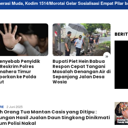
im 1514/Morotai Gelar Sosialisasi Empat Pilar bagi Paskibraka
BERI
»
Penyebab Penyidik
Bupati Piet Hein Babua
Buka
Reskrim Polres
Respon Cepat Tangani
Morot
mahera Timur
Masalah Genangan Air di
Ajak 
porkan ke Polda
Sepanjang Jalan Desa
Sport
ut
Wosia
Wisa
Tim
2 Juni 2025
RE
h Orang Tua Mantan Casis yang Ditipu :
Redaksi
ngan Hasil Jualan Daun Singkong Dinikmati
m Polisi Nakal