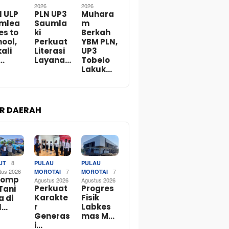
2026
2026
N ULP
PLN UP3
Muhara
mlea
Saumla
m
es to
ki
Berkah
ool,
Perkuat
YBM PLN,
ali
Literasi
UP3
…
Layana…
Tobelo
Lakuk…
R DAERAH
8
UT
PULAU
PULAU
tus 2026
7
7
MOROTAI
MOROTAI
lomp
Agustus 2026
Agustus 2026
Perkuat
Progres
Tani
Karakte
Fisik
a di
r
Labkes
l…
Generas
mas M…
i…