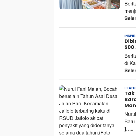
Berit
menja
Sele
INSPIR
Dibi
500 
Berit
di K
Sele
FEATU
Tak 
Bara
Man
Nurul
Baru
]…..