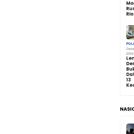
Mo
Rus
Ri
POLI
Dese
2024
Le
De
Buk
Da
13
Ke
NASI