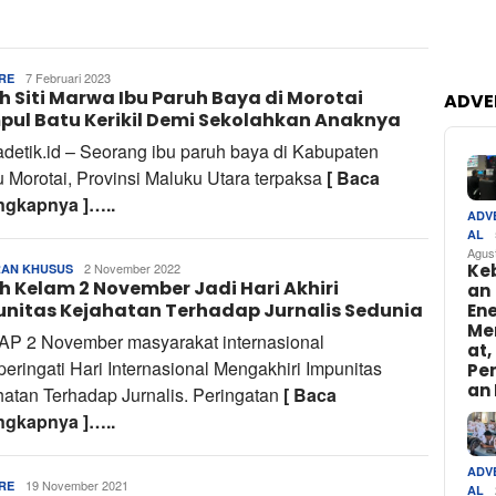
Tim
7 Februari 2023
RE
h Siti Marwa Ibu Paruh Baya di Morotai
Redaksi
ADVE
ul Batu Kerikil Demi Sekolahkan Anaknya
adetik.id – Seorang ibu paruh baya di Kabupaten
 Morotai, Provinsi Maluku Utara terpaksa
[ Baca
ngkapnya ]…..
ADV
AL
Agus
Ke
Tim
2 November 2022
AN KHUSUS
h Kelam 2 November Jadi Hari Akhiri
Redaksi
an
nitas Kejahatan Terhadap Jurnalis Sedunia
Ene
Me
AP 2 November masyarakat internasional
at,
ringati Hari Internasional Mengakhiri Impunitas
Pe
an 
atan Terhadap Jurnalis. Peringatan
[ Baca
ngkapnya ]…..
ADV
Tim
19 November 2021
RE
AL