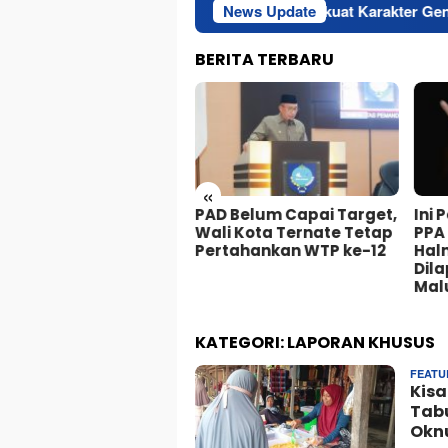
duksi Hortikultura
Perkuat Karakter Generasi Muda, Kod
News Update
BERITA TERBARU
«
N Perkuat Layanan
PAD Belum Capai Target,
Ini 
strik Sekolah Rakyat
Wali Kota Ternate Tetap
PPA 
belo untuk Dukung
Pertahankan WTP ke-12
Hal
ndidikan Menuju
Dila
donesia Emas 2045
Mal
KATEGORI:
LAPORAN KHUSUS
FEATU
Kisa
Tabu
Oknu