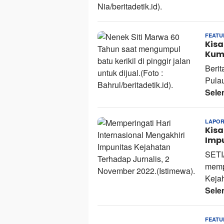
FEATU
Kisa
Kump
Berit
Pulau
Sele
LAPOR
Kisa
Impu
SETI
mempe
Kejah
Sele
FEATU