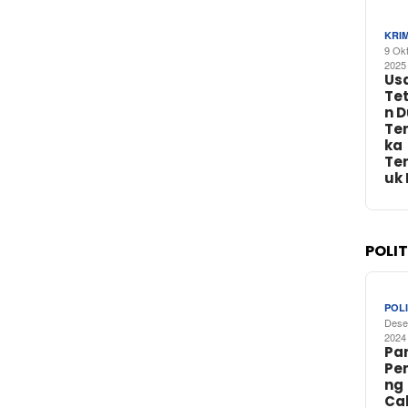
KRI
9 Ok
2025
Us
Te
n 
Te
ka
Te
uk
POLI
POLI
Dese
2024
Par
Pe
ng
Ca