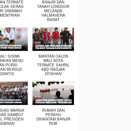
TAN TERNATE
BANJIR DAN
OLAK KERAS
TANAH LONGSOR
RI DIBAWAH
MELANDA
MENTRIAN
HALMAHERA
BARAT
RAL! SISWA
MANTAN CALON
UHKAN MENU
WALI KOTA
AN PORSI
TERNATE SAHRIL
AN BERGIZI
ABD RADJAK
GRATIS
DITAHAN
SIAS WARGA
RUMAH DAN
BAR SAMBUT
PERAHU
IL PRESIDEN
DIHANTAM BANJIR
GIBRAN
ROB