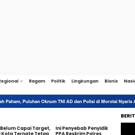
Regional
Ragam
Politik
Lingkungan
Bisnis
Nasi
Oknum TNI AD dan Polisi di Morotai Nyaris Adu Jotos
S
BERI
 Belum Capai Target,
Ini Penyebab Penyidik
Bupat
 Kota Ternate Tetap
PPA Reskrim Polres
Resp