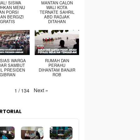
RAL! SISWA
MANTAN CALON
UHKAN MENU
WALI KOTA
AN PORSI
TERNATE SAHRIL
AN BERGIZI
ABD RADJAK
GRATIS
DITAHAN
SIAS WARGA
RUMAH DAN
BAR SAMBUT
PERAHU
IL PRESIDEN
DIHANTAM BANJIR
GIBRAN
ROB
Next
»
1
/
134
RTORIAL