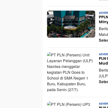
ADVER
PPLN
Miny
Berit
Malu
Sele
ADVER
PLN 
Muda
Berit
(ULP
Sele
ADVER
PLN 