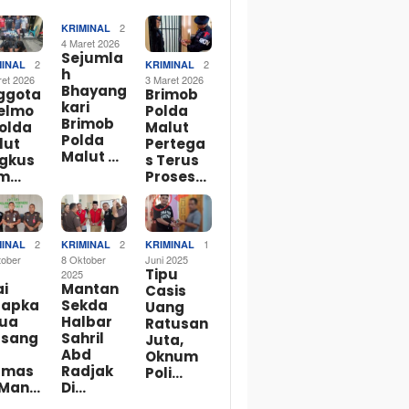
2
KRIMINAL
4 Maret 2026
Sejumla
2
2
MINAL
KRIMINAL
h
ret 2026
3 Maret 2026
Bhayang
ggota
Brimob
kari
telmo
Polda
Brimob
Polda
Malut
Polda
lut
Pertega
Malut …
ngkus
s Terus
m…
Proses…
2
2
1
MINAL
KRIMINAL
KRIMINAL
tober
8 Oktober
Juni 2025
Tipu
2025
ai
Mantan
Casis
tapka
Sekda
Uang
Dua
Halbar
Ratusan
rsang
Sahril
Juta,
Abd
Oknum
rmas
Radjak
Poli…
 Man…
Di…