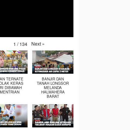
ah Genangan Air di
Ajak Peserta Jaga
Tobelo
jang Jalan Desa
Sportivitas dan Dorong
Pendid
a
Wisata
Indone
Next
»
1
/
134
TAN TERNATE
BANJIR DAN
OLAK KERAS
TANAH LONGSOR
RI DIBAWAH
MELANDA
MENTRIAN
HALMAHERA
BARAT