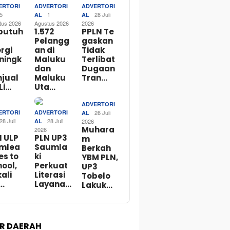
ERTORI
ADVERTORI
ADVERTORI
5
1
28 Juli
AL
AL
tus 2026
Agustus 2026
2026
butuh
1.572
PPLN Te
Pelangg
gaskan
rgi
an di
Tidak
ningk
Maluku
Terlibat
dan
Dugaan
njual
Maluku
Tran…
Li…
Uta…
ADVERTORI
ERTORI
ADVERTORI
26 Juli
AL
28 Juli
28 Juli
AL
2026
Muhara
2026
N ULP
PLN UP3
m
mlea
Saumla
Berkah
es to
ki
YBM PLN,
ool,
Perkuat
UP3
ali
Literasi
Tobelo
…
Layana…
Lakuk…
R DAERAH