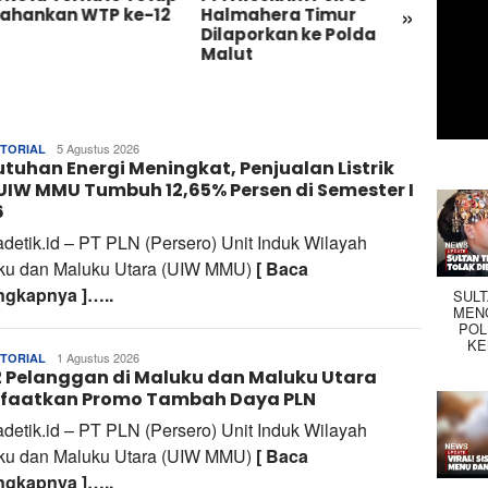
»
tahankan WTP ke-12
Halmahera Timur
Masal
Dilaporkan ke Polda
Sepan
Malut
Wosi
Tim
5 Agustus 2026
TORIAL
tuhan Energi Meningkat, Penjualan Listrik
Redaksi
UIW MMU Tumbuh 12,65% Persen di Semester I
6
adetik.id – PT PLN (Persero) Unit Induk Wilayah
ku dan Maluku Utara (UIW MMU)
[ Baca
ngkapnya ]…..
SUL
MEN
POL
KE
Tim
1 Agustus 2026
TORIAL
2 Pelanggan di Maluku dan Maluku Utara
Redaksi
faatkan Promo Tambah Daya PLN
adetik.id – PT PLN (Persero) Unit Induk Wilayah
ku dan Maluku Utara (UIW MMU)
[ Baca
ngkapnya ]…..