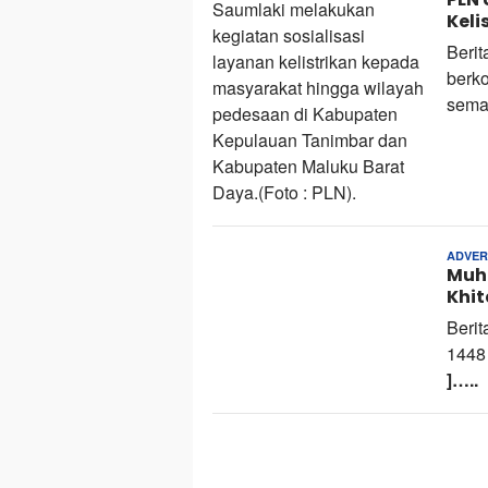
Keli
Berit
berk
sema
ADVER
Muh
Khit
Berit
1448
]…..