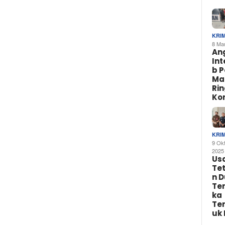
KRI
8 Ma
An
In
b 
Ma
Ri
Ko
KRI
9 Ok
2025
Us
Te
n 
Te
ka
Te
uk