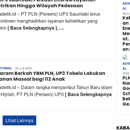
ADV
strikan Hingga Wilayah Pedesaan
AL
adetik.id – PT PLN (Persero) UP3 Saumlaki terus
Agus
Ke
omitmen menghadirkan layanan kelistrikan yang
an
kin
[ Baca Selengkapnya ]…..
Ene
Me
at,
Pe
an 
ADV
Tim
26 Juli 2026
TORIAL
AL
aram Berkah YBM PLN, UP3 Tobelo Lakukan
Redaksi
2026
PL
anan Massal bagi 112 Anak
Na
adetik.id – Dalam rangka menyambut Tahun Baru Islam
Go
Sch
 Hijriah, PT PLN (Persero) UP3
[ Baca Selengkapnya
Bek
Ge
Lihat Lainnya
KABA