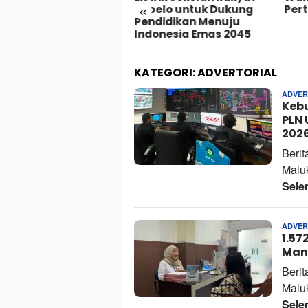
«
ak Peserta Jaga
Tobelo untuk Dukung
Per
ortivitas dan Dorong
Pendidikan Menuju
sata
Indonesia Emas 2045
KATEGORI:
ADVERTORIAL
ADVER
Kebu
PLN 
202
Berit
Malu
Sele
ADVER
1.57
Man
Berit
Malu
Sele