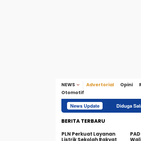
NEWS
Advertorial
Opini
Otomotif
News Update
Diduga Salah Paham, Puluhan 
BERITA TERBARU
ka Turnamen Domino
PLN Perkuat Layanan
PAD
rotai 2026, Wabup Rio
Listrik Sekolah Rakyat
Wali