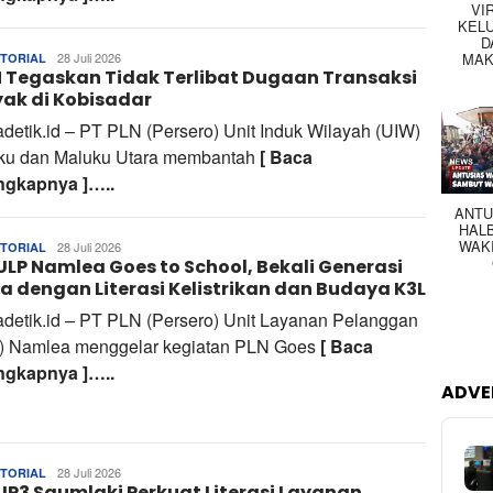
VI
KEL
D
MAK
Tim
28 Juli 2026
TORIAL
 Tegaskan Tidak Terlibat Dugaan Transaksi
Redaksi
ak di Kobisadar
adetik.id – PT PLN (Persero) Unit Induk Wilayah (UIW)
ku dan Maluku Utara membantah
[ Baca
ngkapnya ]…..
ANTU
HAL
WAK
Tim
28 Juli 2026
TORIAL
ULP Namlea Goes to School, Bekali Generasi
Redaksi
 dengan Literasi Kelistrikan dan Budaya K3L
adetik.id – PT PLN (Persero) Unit Layanan Pelanggan
) Namlea menggelar kegiatan PLN Goes
[ Baca
ngkapnya ]…..
ADVE
Tim
28 Juli 2026
TORIAL
UP3 Saumlaki Perkuat Literasi Layanan
Redaksi