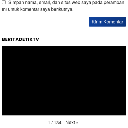
Simpan nama, email, dan situs web saya pada peramban
ini untuk komentar saya berikutnya.
BERITADETIKTV
Next
»
1
/
134