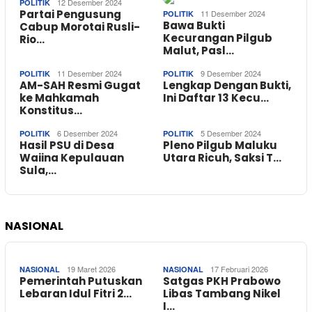
12 Desember 2024
POLITIK
Partai Pengusung
11 Desember 2024
POLITIK
Bawa Bukti
Cabup Morotai Rusli-
Kecurangan Pilgub
Rio…
Malut, Pasl…
11 Desember 2024
9 Desember 2024
POLITIK
POLITIK
AM-SAH Resmi Gugat
Lengkap Dengan Bukti,
ke Mahkamah
Ini Daftar 13 Kecu…
Konstitus…
6 Desember 2024
5 Desember 2024
POLITIK
POLITIK
Hasil PSU di Desa
Pleno Pilgub Maluku
Waiina Kepulauan
Utara Ricuh, Saksi T…
Sula,…
NASIONAL
19 Maret 2026
17 Februari 2026
NASIONAL
NASIONAL
Pemerintah Putuskan
Satgas PKH Prabowo
Lebaran Idul Fitri 2…
Libas Tambang Nikel
I…