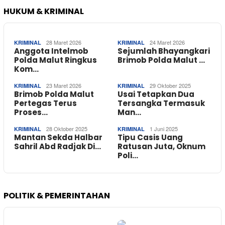
HUKUM & KRIMINAL
28 Maret 2026
24 Maret 2026
KRIMINAL
KRIMINAL
Anggota Intelmob
Sejumlah Bhayangkari
Polda Malut Ringkus
Brimob Polda Malut …
Kom…
23 Maret 2026
29 Oktober 2025
KRIMINAL
KRIMINAL
Brimob Polda Malut
Usai Tetapkan Dua
Pertegas Terus
Tersangka Termasuk
Proses…
Man…
28 Oktober 2025
1 Juni 2025
KRIMINAL
KRIMINAL
Mantan Sekda Halbar
Tipu Casis Uang
Sahril Abd Radjak Di…
Ratusan Juta, Oknum
Poli…
POLITIK & PEMERINTAHAN