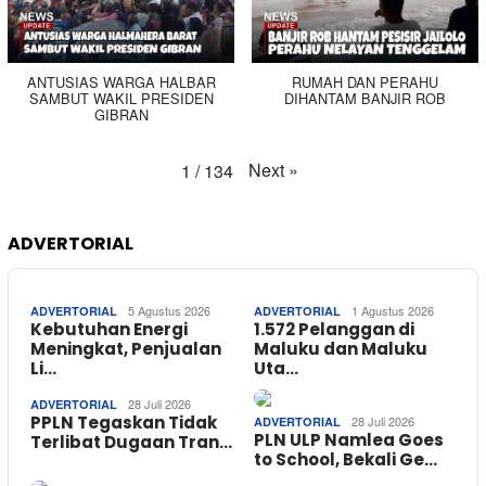
ANTUSIAS WARGA HALBAR
RUMAH DAN PERAHU
SAMBUT WAKIL PRESIDEN
DIHANTAM BANJIR ROB
GIBRAN
Next
»
1
/
134
ADVERTORIAL
5 Agustus 2026
1 Agustus 2026
ADVERTORIAL
ADVERTORIAL
Kebutuhan Energi
1.572 Pelanggan di
Meningkat, Penjualan
Maluku dan Maluku
Li…
Uta…
28 Juli 2026
ADVERTORIAL
PPLN Tegaskan Tidak
28 Juli 2026
ADVERTORIAL
PLN ULP Namlea Goes
Terlibat Dugaan Tran…
to School, Bekali Ge…