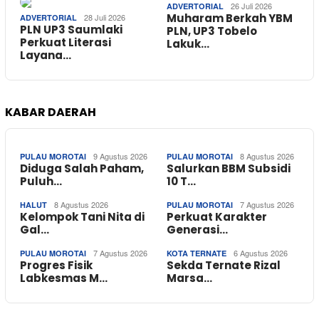
26 Juli 2026
ADVERTORIAL
Muharam Berkah YBM
28 Juli 2026
ADVERTORIAL
PLN UP3 Saumlaki
PLN, UP3 Tobelo
Perkuat Literasi
Lakuk…
Layana…
KABAR DAERAH
9 Agustus 2026
8 Agustus 2026
PULAU MOROTAI
PULAU MOROTAI
Diduga Salah Paham,
Salurkan BBM Subsidi
Puluh…
10 T…
8 Agustus 2026
7 Agustus 2026
HALUT
PULAU MOROTAI
Kelompok Tani Nita di
Perkuat Karakter
Gal…
Generasi…
7 Agustus 2026
6 Agustus 2026
PULAU MOROTAI
KOTA TERNATE
Progres Fisik
Sekda Ternate Rizal
Labkesmas M…
Marsa…