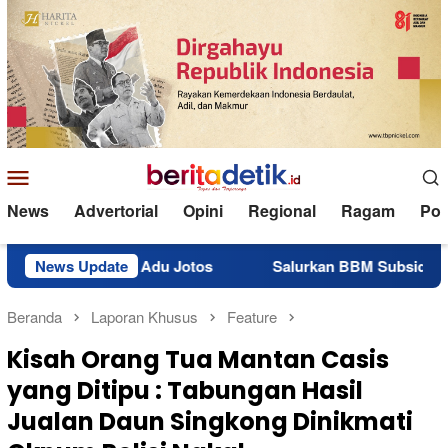
Loncat
ke
konten
Menu
Mobile
News
Advertorial
Opini
Regional
Ragam
Poli
ai Nyaris Adu Jotos
News Update
Salurkan BBM Subsidi 10 Ton, Polr
Beranda
Laporan Khusus
Feature
Kisah Orang Tua Mantan Casis
yang Ditipu : Tabungan Hasil
Jualan Daun Singkong Dinikmati