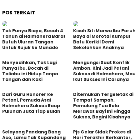
POS TERKAIT
Tak Punya Biaya, Bocah 4
Kisah Siti Marwa Ibu Paruh
Tahun di Halmahera Barat
Baya di Morotai Kumpul
Butuh Uluran Tangan
Batu Kerikil Demi
Untuk Rujuk ke Manado
Sekolahkan Anaknya
Menyedihkan, Tak Lagi
Mengungsi Saat Konflik
Punya Ibu, Bocah di
Ambon, Kini Jadi Petani
Taliabu ini Hidup Tanpa
Sukses di Halmahera, Mau
Tangan dan Kaki
Ikut Sukses Ini Caranya
Dari Guru Honorer ke
Ditemukan Tergeletak di
Petani, Pemuda Asal
Tempat Sampah,
Halmahera Sukses Raup
Pemulung Tua Rela
Puluhan Juta Tiap Bulan
Merawat Bayi Ini Hingga
Sukses, Begini Kisahnya
Selayang Pandang Bang
Pjs Gelar Sidak Prokes di
Aco, Lama Tak Kupandang
Hari Terakhir Berkantor,