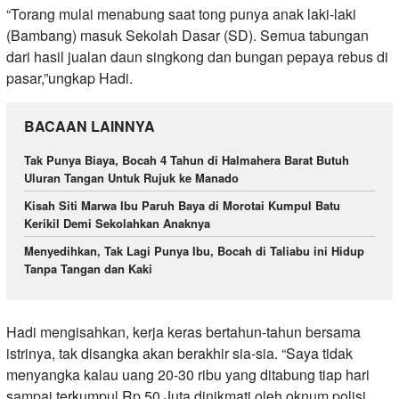
“Torang mulai menabung saat tong punya anak laki-laki
(Bambang) masuk Sekolah Dasar (SD). Semua tabungan
dari hasil jualan daun singkong dan bungan pepaya rebus di
pasar,”ungkap Hadi.
BACAAN LAINNYA
Tak Punya Biaya, Bocah 4 Tahun di Halmahera Barat Butuh
Uluran Tangan Untuk Rujuk ke Manado
Kisah Siti Marwa Ibu Paruh Baya di Morotai Kumpul Batu
Kerikil Demi Sekolahkan Anaknya
Menyedihkan, Tak Lagi Punya Ibu, Bocah di Taliabu ini Hidup
Tanpa Tangan dan Kaki
Hadi mengisahkan, kerja keras bertahun-tahun bersama
istrinya, tak disangka akan berakhir sia-sia. “Saya tidak
menyangka kalau uang 20-30 ribu yang ditabung tiap hari
sampai terkumpul Rp 50 Juta dinikmati oleh oknum polisi