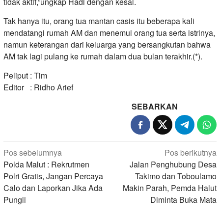
tidak aktif,”ungkap Hadi dengan kesal.
Tak hanya itu, orang tua mantan casis itu beberapa kali
mendatangi rumah AM dan menemui orang tua serta istrinya,
namun keterangan dari keluarga yang bersangkutan bahwa
AM tak lagi pulang ke rumah dalam dua bulan terakhir.(*).
Peliput : Tim
Editor : Ridho Arief
SEBARKAN
Navigasi
Pos sebelumnya
Pos berikutnya
pos
Polda Malut : Rekrutmen
Jalan Penghubung Desa
Polri Gratis, Jangan Percaya
Takimo dan Toboulamo
Calo dan Laporkan Jika Ada
Makin Parah, Pemda Halut
Pungli
Diminta Buka Mata