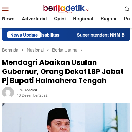
Loncat
Menu
ke
Mobile
konten
News
Advertorial
Opini
Regional
Ragam
Poli
ang Disabilitas
News Update
Superintendent NHM Berbagi Wawasan
Beranda
Nasional
Berita Utama
Mendagri Abaikan Usulan
Gubernur, Orang Dekat LBP Jabat
Pj Bupati Halmahera Tengah
Tim Redaksi
13 Desember 2022