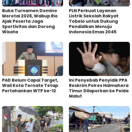
Buka Turnamen Domino
PLN Perkuat Layanan
Morotai 2026, Wabup Rio
Listrik Sekolah Rakyat
Ajak Peserta Jaga
Tobelo untuk Dukung
Sportivitas dan Dorong
Pendidikan Menuju
Wisata
Indonesia Emas 2045
PAD Belum Capai Target,
Ini Penyebab Penyidik PPA
Wali Kota Ternate Tetap
Reskrim Polres Halmahera
Pertahankan WTP ke-12
Timur Dilaporkan ke Polda
Malut