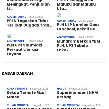
Meningkat, Penjualan
Maluku dan Maluku
Li…
Uta…
28 Juli 2026
ADVERTORIAL
PPLN Tegaskan Tidak
28 Juli 2026
ADVERTORIAL
PLN ULP Namlea Goes
Terlibat Dugaan Tran…
to School, Bekali Ge…
26 Juli 2026
ADVERTORIAL
Muharam Berkah YBM
28 Juli 2026
ADVERTORIAL
PLN UP3 Saumlaki
PLN, UP3 Tobelo
Perkuat Literasi
Lakuk…
Layana…
KABAR DAERAH
6 Agustus 2026
6 Agustus 2026
KOTA TERNATE
HALUT
Sekda Ternate Rizal
Superintendent NHM
Marsa…
Berbag…
6 Agustus 2026
5 Agustus 2026
PULAU MOROTAI
PULAU MOROTAI