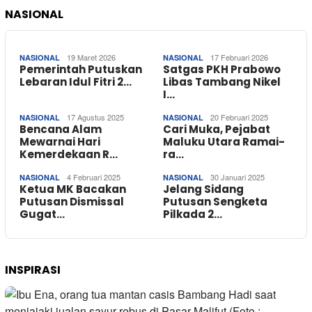
NASIONAL
19 Maret 2026
17 Februari 2026
NASIONAL
NASIONAL
Pemerintah Putuskan
Satgas PKH Prabowo
Lebaran Idul Fitri 2…
Libas Tambang Nikel
I…
17 Agustus 2025
20 Februari 2025
NASIONAL
NASIONAL
Bencana Alam
Cari Muka, Pejabat
Mewarnai Hari
Maluku Utara Ramai-
Kemerdekaan R…
ra…
4 Februari 2025
30 Januari 2025
NASIONAL
NASIONAL
Ketua MK Bacakan
Jelang Sidang
Putusan Dismissal
Putusan Sengketa
Gugat…
Pilkada 2…
INSPIRASI