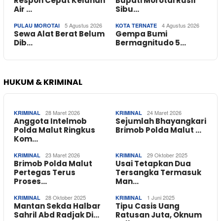
Respon Cepat Keluhan
Bupati Morotai Rusli
Air …
Sibu…
5 Agustus 2026
4 Agustus 2026
PULAU MOROTAI
KOTA TERNATE
Sewa Alat Berat Belum
Gempa Bumi
Dib…
Bermagnitudo 5…
HUKUM & KRIMINAL
28 Maret 2026
24 Maret 2026
KRIMINAL
KRIMINAL
Anggota Intelmob
Sejumlah Bhayangkari
Polda Malut Ringkus
Brimob Polda Malut …
Kom…
23 Maret 2026
29 Oktober 2025
KRIMINAL
KRIMINAL
Brimob Polda Malut
Usai Tetapkan Dua
Pertegas Terus
Tersangka Termasuk
Proses…
Man…
28 Oktober 2025
1 Juni 2025
KRIMINAL
KRIMINAL
Mantan Sekda Halbar
Tipu Casis Uang
Sahril Abd Radjak Di…
Ratusan Juta, Oknum