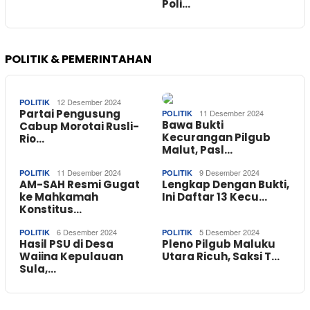
Poli…
POLITIK & PEMERINTAHAN
12 Desember 2024
POLITIK
Partai Pengusung
11 Desember 2024
POLITIK
Bawa Bukti
Cabup Morotai Rusli-
Kecurangan Pilgub
Rio…
Malut, Pasl…
11 Desember 2024
9 Desember 2024
POLITIK
POLITIK
AM-SAH Resmi Gugat
Lengkap Dengan Bukti,
ke Mahkamah
Ini Daftar 13 Kecu…
Konstitus…
6 Desember 2024
5 Desember 2024
POLITIK
POLITIK
Hasil PSU di Desa
Pleno Pilgub Maluku
Waiina Kepulauan
Utara Ricuh, Saksi T…
Sula,…