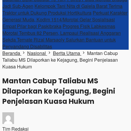
Jadi Sub-Agen
Kelompok Tani Nita di Galela Barat Terima
Traktor untuk Dukung Produksi Hortikultura
Perkuat Karakter
Generasi Muda, Kodim 1514/Morotai Gelar Sosialisasi
Empat Pilar bagi Paskibraka
Progres Fisik Labkesmas
Morotai Tembus 82 Persen, Lampaui Realisasi Anggaran
Sekda Ternate Rizal Marsaoly Salurkan Bantuan untuk
Penyandang Disabilitas
Beranda
Nasional
Berita Utama
Mantan Cabup
Taliabu MS Dilaporkan ke Kejagung, Begini Penjelasan
Kuasa Hukum
Mantan Cabup Taliabu MS
Dilaporkan ke Kejagung, Begini
Penjelasan Kuasa Hukum
Tim Redaksi