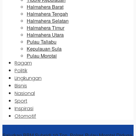
Halmahera Barat
Halmahera Tengah
Halmahera Selatan
Halmahera Timur
Halmahera Utara
Pulau Taliabu
Kepulauan Sula
Pulau Morotai
Ragam
Politik
Lingkungan
Bisnis
Nasional
Sport
Inspirasi
Otomotif
News Update
Salurkan BBM Subsidi 10 Ton, Polres Pulau Morotai Diduga