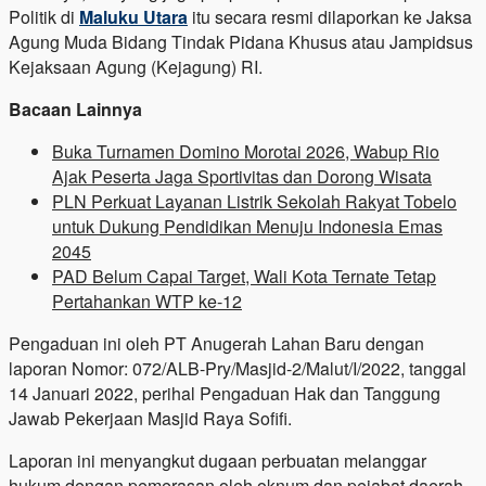
Politik di
Maluku Utara
itu secara resmi dilaporkan ke Jaksa
Agung Muda Bidang Tindak Pidana Khusus atau Jampidsus
Kejaksaan Agung (Kejagung) RI.
Bacaan Lainnya
Buka Turnamen Domino Morotai 2026, Wabup Rio
Ajak Peserta Jaga Sportivitas dan Dorong Wisata
PLN Perkuat Layanan Listrik Sekolah Rakyat Tobelo
untuk Dukung Pendidikan Menuju Indonesia Emas
2045
PAD Belum Capai Target, Wali Kota Ternate Tetap
Pertahankan WTP ke-12
Pengaduan ini oleh PT Anugerah Lahan Baru dengan
laporan Nomor: 072/ALB-Pry/Masjid-2/Malut/I/2022, tanggal
14 Januari 2022, perihal Pengaduan Hak dan Tanggung
Jawab Pekerjaan Masjid Raya Sofifi.
Laporan ini menyangkut dugaan perbuatan melanggar
hukum dengan pemerasan oleh oknum dan pejabat daerah.