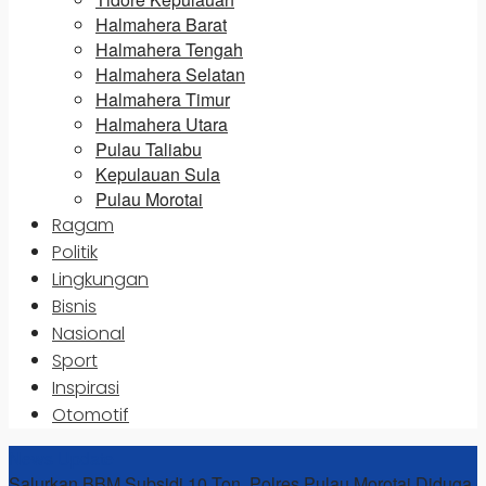
Halmahera Barat
Halmahera Tengah
Halmahera Selatan
Halmahera Timur
Halmahera Utara
Pulau Taliabu
Kepulauan Sula
Pulau Morotai
Ragam
Politik
Lingkungan
Bisnis
Nasional
Sport
Inspirasi
Otomotif
News Update
Salurkan BBM Subsidi 10 Ton, Polres Pulau Morotai Diduga