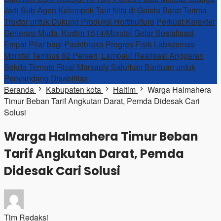
Jadi Sub-Agen
Kelompok Tani Nita di Galela Barat Terima
Traktor untuk Dukung Produksi Hortikultura
Perkuat Karakter
Generasi Muda, Kodim 1514/Morotai Gelar Sosialisasi
Empat Pilar bagi Paskibraka
Progres Fisik Labkesmas
Morotai Tembus 82 Persen, Lampaui Realisasi Anggaran
Sekda Ternate Rizal Marsaoly Salurkan Bantuan untuk
Penyandang Disabilitas
Beranda
Kabupaten kota
Haltim
Warga Halmahera
Timur Beban Tarif Angkutan Darat, Pemda Didesak Cari
Solusi
Warga Halmahera Timur Beban
Tarif Angkutan Darat, Pemda
Didesak Cari Solusi
Tim Redaksi