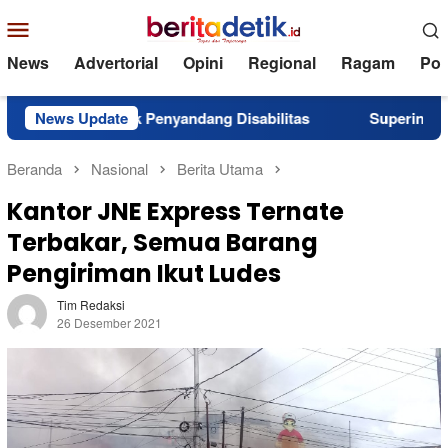
Loncat
Menu
ke
Mobile
konten
News
Advertorial
Opini
Regional
Ragam
Poli
 untuk Penyandang Disabilitas
News Update
Superintendent NHM Be
Beranda
Nasional
Berita Utama
Kantor JNE Express Ternate
Terbakar, Semua Barang
Pengiriman Ikut Ludes
Tim Redaksi
26 Desember 2021