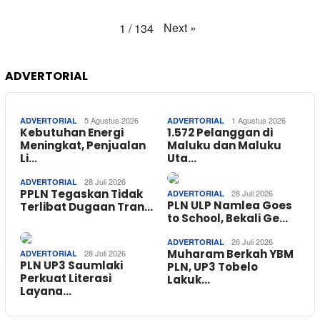
Next
»
1
/
134
ADVERTORIAL
5 Agustus 2026
1 Agustus 2026
ADVERTORIAL
ADVERTORIAL
Kebutuhan Energi
1.572 Pelanggan di
Meningkat, Penjualan
Maluku dan Maluku
Li…
Uta…
28 Juli 2026
ADVERTORIAL
PPLN Tegaskan Tidak
28 Juli 2026
ADVERTORIAL
PLN ULP Namlea Goes
Terlibat Dugaan Tran…
to School, Bekali Ge…
26 Juli 2026
ADVERTORIAL
Muharam Berkah YBM
28 Juli 2026
ADVERTORIAL
PLN UP3 Saumlaki
PLN, UP3 Tobelo
Perkuat Literasi
Lakuk…
Layana…