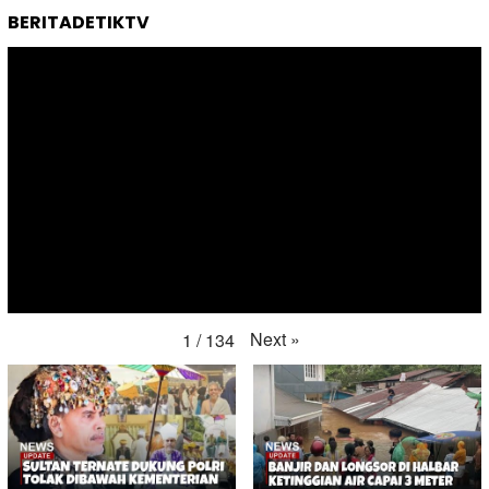
BERITADETIKTV
Next
»
1
/
134