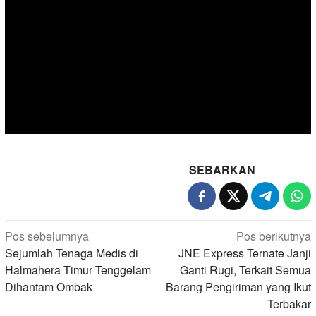
SEBARKAN
Navigasi
Pos sebelumnya
Pos berikutnya
pos
Sejumlah Tenaga Medis di
JNE Express Ternate Janji
Halmahera Timur Tenggelam
Ganti Rugi, Terkait Semua
Dihantam Ombak
Barang Pengiriman yang Ikut
Terbakar