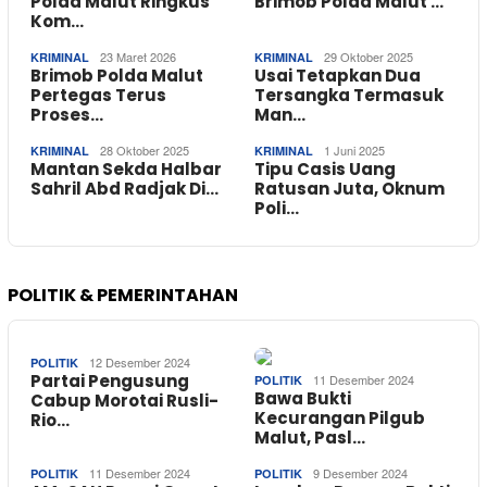
Polda Malut Ringkus
Brimob Polda Malut …
Kom…
23 Maret 2026
29 Oktober 2025
KRIMINAL
KRIMINAL
Brimob Polda Malut
Usai Tetapkan Dua
Pertegas Terus
Tersangka Termasuk
Proses…
Man…
28 Oktober 2025
1 Juni 2025
KRIMINAL
KRIMINAL
Mantan Sekda Halbar
Tipu Casis Uang
Sahril Abd Radjak Di…
Ratusan Juta, Oknum
Poli…
POLITIK & PEMERINTAHAN
12 Desember 2024
POLITIK
Partai Pengusung
11 Desember 2024
POLITIK
Bawa Bukti
Cabup Morotai Rusli-
Kecurangan Pilgub
Rio…
Malut, Pasl…
11 Desember 2024
9 Desember 2024
POLITIK
POLITIK