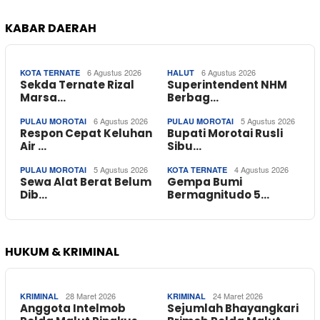
KABAR DAERAH
6 Agustus 2026
6 Agustus 2026
KOTA TERNATE
HALUT
Sekda Ternate Rizal
Superintendent NHM
Marsa…
Berbag…
6 Agustus 2026
5 Agustus 2026
PULAU MOROTAI
PULAU MOROTAI
Respon Cepat Keluhan
Bupati Morotai Rusli
Air …
Sibu…
5 Agustus 2026
4 Agustus 2026
PULAU MOROTAI
KOTA TERNATE
Sewa Alat Berat Belum
Gempa Bumi
Dib…
Bermagnitudo 5…
HUKUM & KRIMINAL
28 Maret 2026
24 Maret 2026
KRIMINAL
KRIMINAL
Anggota Intelmob
Sejumlah Bhayangkari