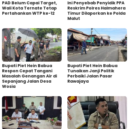
PAD Belum Capai Target,
Ini Penyebab Penyidik PPA
Wali Kota Ternate Tetap
Reskrim Polres Halmahera
Pertahankan WTP ke-12
Timur Dilaporkan ke Polda
Malut
Bupati Piet Hein Babua
Bupati Piet Hein Babua
Respon Cepat Tangani
Tunaikan Janji Politik
Masalah Genangan Air di
Perbaiki Jalan Pasar
Sepanjang Jalan Desa
Rawajaya
Wosia