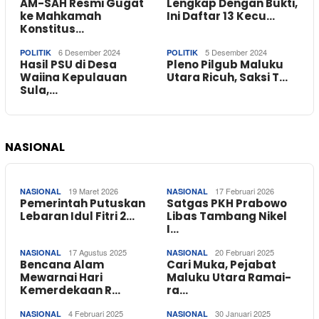
AM-SAH Resmi Gugat
Lengkap Dengan Bukti,
ke Mahkamah
Ini Daftar 13 Kecu…
Konstitus…
6 Desember 2024
5 Desember 2024
POLITIK
POLITIK
Hasil PSU di Desa
Pleno Pilgub Maluku
Waiina Kepulauan
Utara Ricuh, Saksi T…
Sula,…
NASIONAL
19 Maret 2026
17 Februari 2026
NASIONAL
NASIONAL
Pemerintah Putuskan
Satgas PKH Prabowo
Lebaran Idul Fitri 2…
Libas Tambang Nikel
I…
17 Agustus 2025
20 Februari 2025
NASIONAL
NASIONAL
Bencana Alam
Cari Muka, Pejabat
Mewarnai Hari
Maluku Utara Ramai-
Kemerdekaan R…
ra…
4 Februari 2025
30 Januari 2025
NASIONAL
NASIONAL