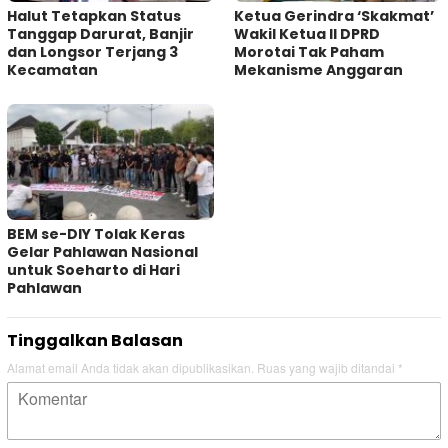
Halut Tetapkan Status
Ketua Gerindra ‘Skakmat’
Tanggap Darurat, Banjir
Wakil Ketua II DPRD
dan Longsor Terjang 3
Morotai Tak Paham
Kecamatan
Mekanisme Anggaran
BEM se-DIY Tolak Keras
Gelar Pahlawan Nasional
untuk Soeharto di Hari
Pahlawan
Tinggalkan Balasan
Alamat email Anda tidak akan dipublikasikan.
Ruas yang wajib ditandai
*