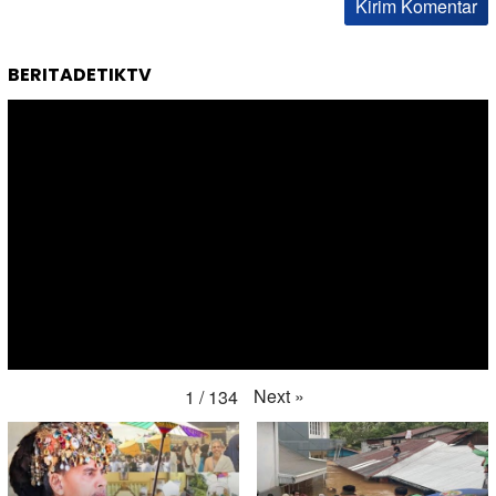
BERITADETIKTV
Next
»
1
/
134