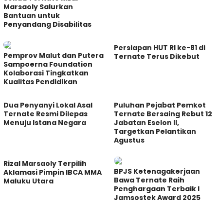
Marsaoly Salurkan
Bantuan untuk
Penyandang Disabilitas
Persiapan HUT RI ke-81 di
Pemprov Malut dan Putera
Ternate Terus Dikebut
Sampoerna Foundation
Kolaborasi Tingkatkan
Kualitas Pendidikan
Dua Penyanyi Lokal Asal
Puluhan Pejabat Pemkot
Ternate Resmi Dilepas
Ternate Bersaing Rebut 12
Menuju Istana Negara
Jabatan Eselon II,
Targetkan Pelantikan
Agustus
Rizal Marsaoly Terpilih
BPJS Ketenagakerjaan
Aklamasi Pimpin IBCA MMA
Bawa Ternate Raih
Maluku Utara
Penghargaan Terbaik I
Jamsostek Award 2025