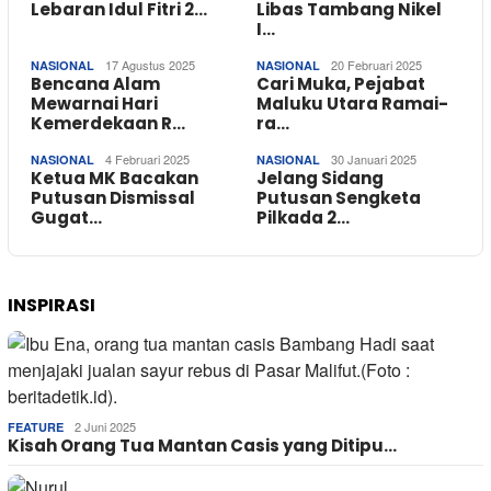
Lebaran Idul Fitri 2…
Libas Tambang Nikel
I…
17 Agustus 2025
20 Februari 2025
NASIONAL
NASIONAL
Bencana Alam
Cari Muka, Pejabat
Mewarnai Hari
Maluku Utara Ramai-
Kemerdekaan R…
ra…
4 Februari 2025
30 Januari 2025
NASIONAL
NASIONAL
Ketua MK Bacakan
Jelang Sidang
Putusan Dismissal
Putusan Sengketa
Gugat…
Pilkada 2…
INSPIRASI
2 Juni 2025
FEATURE
Kisah Orang Tua Mantan Casis yang Ditipu…