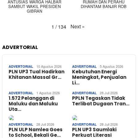
ANTUSIAS WARGA HALBAR
RUMAH DAN PERAHU
SAMBUT WAKIL PRESIDEN
DIHANTAM BANJIR ROB
GIBRAN
Next
»
1
/
134
ADVERTORIAL
10 Agustus 2026
5 Agustus 2026
ADVERTORIAL
ADVERTORIAL
PLN UP3 Tual Hadirkan
Kebutuhan Energi
Khitanan Massal Gr…
Meningkat, Penjualan
Li…
1 Agustus 2026
28 Juli 2026
ADVERTORIAL
ADVERTORIAL
1.572 Pelanggan di
PPLN Tegaskan Tidak
Maluku dan Maluku
Terlibat Dugaan Tran…
Uta…
28 Juli 2026
28 Juli 2026
ADVERTORIAL
ADVERTORIAL
PLN ULP Namlea Goes
PLN UP3 Saumlaki
to School, Bekali Ge…
Perkuat Literasi