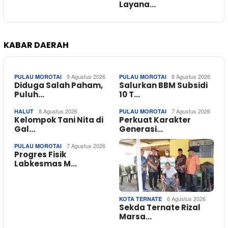
Layana…
KABAR DAERAH
9 Agustus 2026
8 Agustus 2026
PULAU MOROTAI
PULAU MOROTAI
Diduga Salah Paham,
Salurkan BBM Subsidi
Puluh…
10 T…
8 Agustus 2026
7 Agustus 2026
HALUT
PULAU MOROTAI
Kelompok Tani Nita di
Perkuat Karakter
Gal…
Generasi…
7 Agustus 2026
PULAU MOROTAI
Progres Fisik
Labkesmas M…
6 Agustus 2026
KOTA TERNATE
Sekda Ternate Rizal
Marsa…