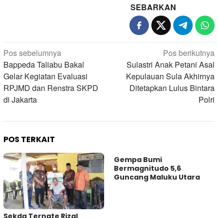
SEBARKAN
Navigasi
Pos sebelumnya
Pos berikutnya
pos
Bappeda Taliabu Bakal
Sulastri Anak Petani Asal
Gelar Kegiatan Evaluasi
Kepulauan Sula Akhirnya
RPJMD dan Renstra SKPD
Ditetapkan Lulus Bintara
di Jakarta
Polri
POS TERKAIT
Gempa Bumi
Bermagnitudo 5,6
Guncang Maluku Utara
Sekda Ternate Rizal