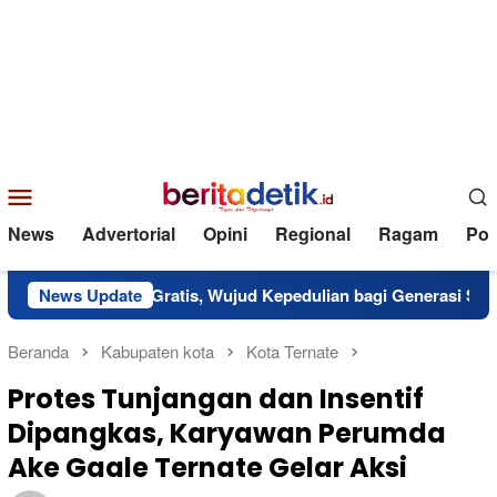
Loncat
ke
konten
Menu
Mobile
News
Advertorial
Opini
Regional
Ragam
Poli
 Massal Gratis, Wujud Kepedulian bagi Generasi Sehat
News Update
Beranda
Kabupaten kota
Kota Ternate
Protes Tunjangan dan Insentif
Dipangkas, Karyawan Perumda
Ake Gaale Ternate Gelar Aksi