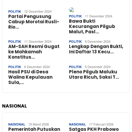
12 Desember 2024
POLITIK
Partai Pengusung
11 Desember 2024
POLITIK
Bawa Bukti
Cabup Morotai Rusli-
Kecurangan Pilgub
Rio…
Malut, Pasl…
11 Desember 2024
9 Desember 2024
POLITIK
POLITIK
AM-SAH Resmi Gugat
Lengkap Dengan Bukti,
ke Mahkamah
Ini Daftar 13 Kecu…
Konstitus…
6 Desember 2024
5 Desember 2024
POLITIK
POLITIK
Hasil PSU di Desa
Pleno Pilgub Maluku
Waiina Kepulauan
Utara Ricuh, Saksi T…
Sula,…
NASIONAL
19 Maret 2026
17 Februari 2026
NASIONAL
NASIONAL
Pemerintah Putuskan
Satgas PKH Prabowo