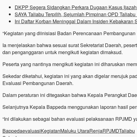
DKPP Segera Sidangkan Perkara Dugaan Kasus Ijazah
SAYA Taliabu Terpilih, Sejumlah Pimpinan OPD Taliabu 
Ini Daftar Korban Meninggal Dalam Insiden Kebakaran
“Kegiatan yang diinisiasi Badan Perencanaan Pembangunan D
Ia menjelaskan bahwa sesuai surat Sekretariat Daerah, pes
dan penganggaran untuk mengikuti kegiatan dimaksud.
Peserta yang nantinya mengikuti kegiatan ini diharuskan 
Sekedar diketahui, kegiatan ini yang akan digelar merujuk 
Evaluasi Pembangunan Daerah.
Dalam peraturan ini ditegaskan bahwa Kepala Perangkat Daer
Selanjutnya Kepala Bappeda menggunakan laporan hasil pen
“Ini dilakukan sebagai bahan evaluasi pelaksanaan RPJMD y
Bappeda
evaluasi
Kegiatan
Maluku Utara
Renja
RPJMD
Taliabu