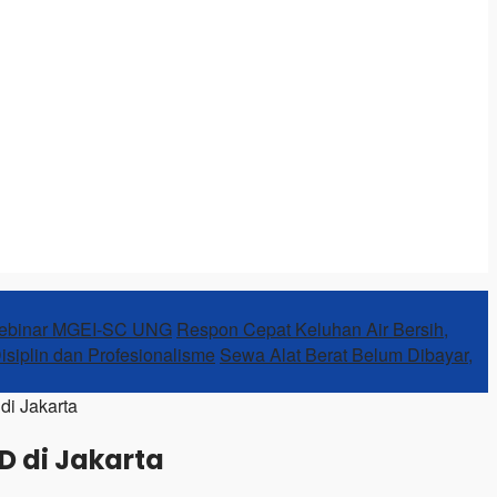
Webinar MGEI-SC UNG
Respon Cepat Keluhan Air Bersih,
Disiplin dan Profesionalisme
Sewa Alat Berat Belum Dibayar,
i Jakarta
D di Jakarta