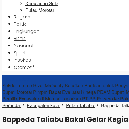
Kepulauan Sula
Pulau Morotai
Ragam
Politik
Lingkungan
Bisnis
Nasional
Sport
Inspirasi
Otomotif
News Update
Sekda Ternate Rizal Marsaoly Salurkan Bantuan untuk Penya
Bupati Morotai Pimpin Rapat Evaluasi Kinerja PDAM
Bupati M
Pemilik Excavator di Morotai Laporkan PT PP Persero ke Pol
Beranda
Kabupaten kota
Pulau Taliabu
Bappeda Tali
Bappeda Taliabu Bakal Gelar Kegia