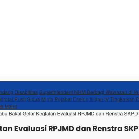
ndang Disabilitas
Superintendent NHM Berbagi Wawasan di 
orotai Rusli Sibua Minta Pejabat Eselon III dan IV Tingkatkan 
da Malut
abu Bakal Gelar Kegiatan Evaluasi RPJMD dan Renstra SKPD d
tan Evaluasi RPJMD dan Renstra SKP