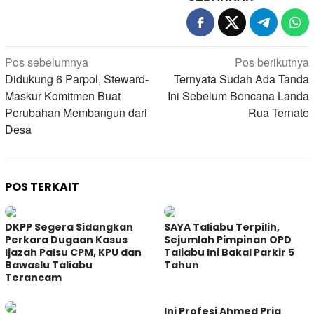
Navigasi
Pos sebelumnya
Pos berikutnya
pos
Didukung 6 Parpol, Steward-
Ternyata Sudah Ada Tanda
Maskur Komitmen Buat
Ini Sebelum Bencana Landa
Perubahan Membangun dari
Rua Ternate
Desa
POS TERKAIT
DKPP Segera Sidangkan
SAYA Taliabu Terpilih,
Perkara Dugaan Kasus
Sejumlah Pimpinan OPD
Ijazah Palsu CPM, KPU dan
Taliabu Ini Bakal Parkir 5
Bawaslu Taliabu
Tahun
Terancam
Ini Profesi Ahmed Pria