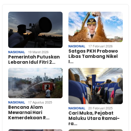
17 Februari 2026
NASIONAL
Satgas PKH Prabowo
19 Maret 2026
NASIONAL
Libas Tambang Nikel
Pemerintah Putuskan
I…
Lebaran Idul Fitri 2…
17 Agustus 2025
NASIONAL
Bencana Alam
20 Februari 2025
NASIONAL
Mewarnai Hari
Cari Muka, Pejabat
Kemerdekaan R…
Maluku Utara Ramai-
ra…