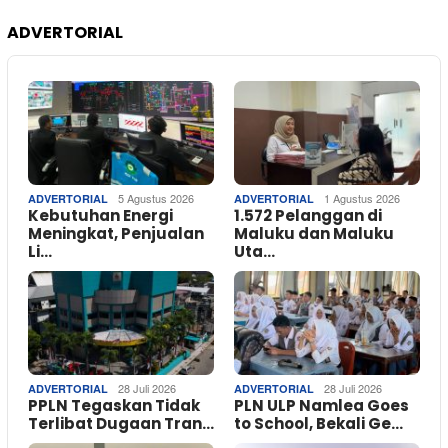
ADVERTORIAL
5 Agustus 2026
1 Agustus 2026
ADVERTORIAL
ADVERTORIAL
Kebutuhan Energi
1.572 Pelanggan di
Meningkat, Penjualan
Maluku dan Maluku
Li…
Uta…
28 Juli 2026
28 Juli 2026
ADVERTORIAL
ADVERTORIAL
PPLN Tegaskan Tidak
PLN ULP Namlea Goes
Terlibat Dugaan Tran…
to School, Bekali Ge…