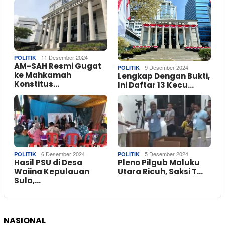
11 Desember 2024
POLITIK
AM-SAH Resmi Gugat
9 Desember 2024
POLITIK
ke Mahkamah
Lengkap Dengan Bukti,
Konstitus…
Ini Daftar 13 Kecu…
6 Desember 2024
5 Desember 2024
POLITIK
POLITIK
Hasil PSU di Desa
Pleno Pilgub Maluku
Waiina Kepulauan
Utara Ricuh, Saksi T…
Sula,…
NASIONAL