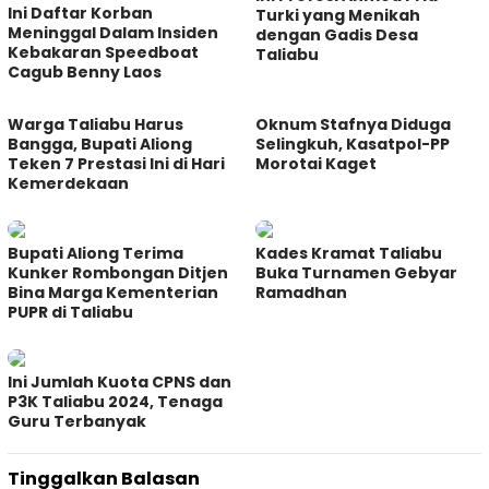
Ini Daftar Korban
Turki yang Menikah
Meninggal Dalam Insiden
dengan Gadis Desa
Kebakaran Speedboat
Taliabu
Cagub Benny Laos
Warga Taliabu Harus
Oknum Stafnya Diduga
Bangga, Bupati Aliong
Selingkuh, Kasatpol-PP
Teken 7 Prestasi Ini di Hari
Morotai Kaget
Kemerdekaan
Bupati Aliong Terima
Kades Kramat Taliabu
Kunker Rombongan Ditjen
Buka Turnamen Gebyar
Bina Marga Kementerian
Ramadhan
PUPR di Taliabu
Ini Jumlah Kuota CPNS dan
P3K Taliabu 2024, Tenaga
Guru Terbanyak
Tinggalkan Balasan