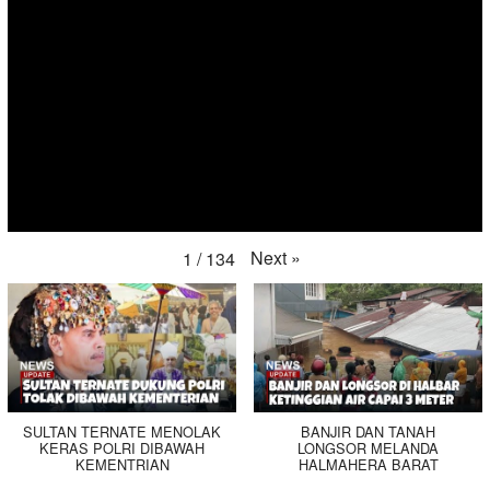
Next
»
1
/
134
SULTAN TERNATE MENOLAK
BANJIR DAN TANAH
KERAS POLRI DIBAWAH
LONGSOR MELANDA
KEMENTRIAN
HALMAHERA BARAT