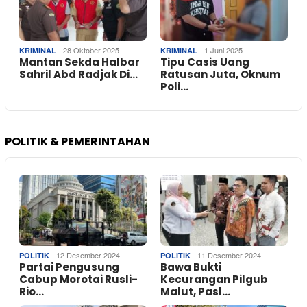
28 Oktober 2025
1 Juni 2025
KRIMINAL
KRIMINAL
Mantan Sekda Halbar
Tipu Casis Uang
Sahril Abd Radjak Di…
Ratusan Juta, Oknum
Poli…
POLITIK & PEMERINTAHAN
12 Desember 2024
11 Desember 2024
POLITIK
POLITIK
Partai Pengusung
Bawa Bukti
Cabup Morotai Rusli-
Kecurangan Pilgub
Rio…
Malut, Pasl…