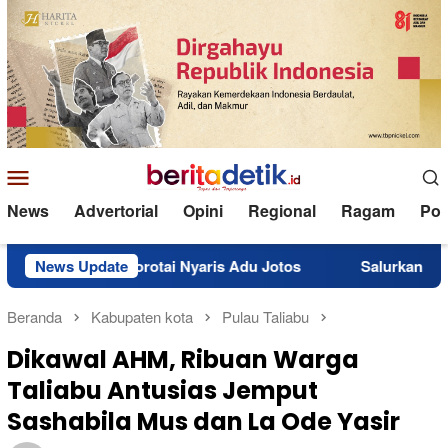
Loncat
ke
konten
Menu
Mobile
News
Advertorial
Opini
Regional
Ragam
Poli
 Morotai Nyaris Adu Jotos
News Update
Salurkan BBM Subsidi 10 Ton
Beranda
Kabupaten kota
Pulau Taliabu
Dikawal AHM, Ribuan Warga
Taliabu Antusias Jemput
Sashabila Mus dan La Ode Yasir