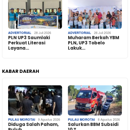
28 Juli 2026
26 Juli 2026
ADVERTORIAL
ADVERTORIAL
PLN UP3 Saumlaki
Muharam Berkah YBM
Perkuat Literasi
PLN, UP3 Tobelo
Layana…
Lakuk…
KABAR DAERAH
9 Agustus 2026
8 Agustus 2026
PULAU MOROTAI
PULAU MOROTAI
Diduga Salah Paham,
Salurkan BBM Subsidi
Puluh…
10 T…