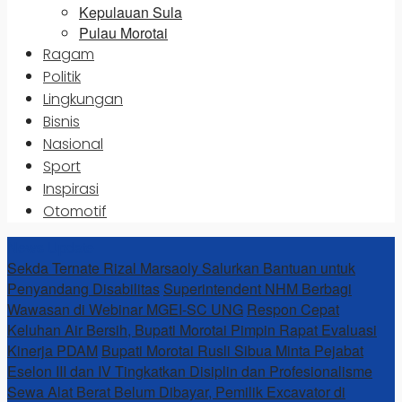
Kepulauan Sula
Pulau Morotai
Ragam
Politik
Lingkungan
Bisnis
Nasional
Sport
Inspirasi
Otomotif
News Update
Sekda Ternate Rizal Marsaoly Salurkan Bantuan untuk
Penyandang Disabilitas
Superintendent NHM Berbagi
Wawasan di Webinar MGEI-SC UNG
Respon Cepat
Keluhan Air Bersih, Bupati Morotai Pimpin Rapat Evaluasi
Kinerja PDAM
Bupati Morotai Rusli Sibua Minta Pejabat
Eselon III dan IV Tingkatkan Disiplin dan Profesionalisme
Sewa Alat Berat Belum Dibayar, Pemilik Excavator di