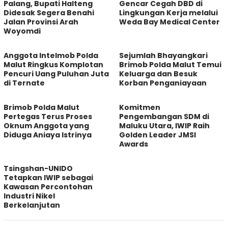
Palang, Bupati Halteng
Gencar Cegah DBD di
Didesak Segera Benahi
Lingkungan Kerja melalui
Jalan Provinsi Arah
Weda Bay Medical Center
Woyomdi
Anggota Intelmob Polda
Sejumlah Bhayangkari
Malut Ringkus Komplotan
Brimob Polda Malut Temui
Pencuri Uang Puluhan Juta
Keluarga dan Besuk
di Ternate
Korban Penganiayaan
Brimob Polda Malut
Komitmen
Pertegas Terus Proses
Pengembangan SDM di
Oknum Anggota yang
Maluku Utara, IWIP Raih
Diduga Aniaya Istrinya
Golden Leader JMSI
Awards
Tsingshan-UNIDO
Tetapkan IWIP sebagai
Kawasan Percontohan
Industri Nikel
Berkelanjutan