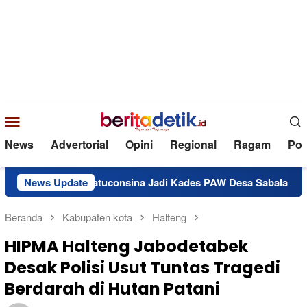
Loncat
ke
konten
Menu
Mobile
News
Advertorial
Opini
Regional
Ragam
Poli
sid Side Latuconsina Jadi Kades PAW Desa Sabala
News Update
Resmi 
Beranda
Kabupaten kota
Halteng
HIPMA Halteng Jabodetabek
Desak Polisi Usut Tuntas Tragedi
Berdarah di Hutan Patani