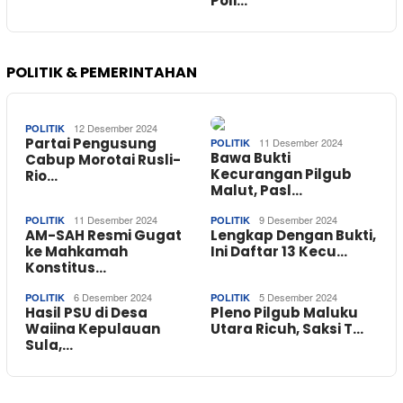
Poli…
POLITIK & PEMERINTAHAN
12 Desember 2024
POLITIK
Partai Pengusung
11 Desember 2024
POLITIK
Bawa Bukti
Cabup Morotai Rusli-
Kecurangan Pilgub
Rio…
Malut, Pasl…
11 Desember 2024
9 Desember 2024
POLITIK
POLITIK
AM-SAH Resmi Gugat
Lengkap Dengan Bukti,
ke Mahkamah
Ini Daftar 13 Kecu…
Konstitus…
6 Desember 2024
5 Desember 2024
POLITIK
POLITIK
Hasil PSU di Desa
Pleno Pilgub Maluku
Waiina Kepulauan
Utara Ricuh, Saksi T…
Sula,…