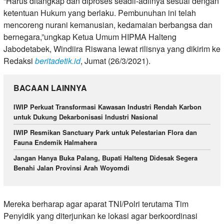
“Harus ditangkap dan diproses seadil-adilnya sesuai dengan
ketentuan Hukum yang berlaku. Pembunuhan ini telah
mencoreng nurani kemanusian, kedamaian berbangsa dan
bernegara,”ungkap Ketua Umum HIPMA Halteng
Jabodetabek, Windiira Riswana lewat rilisnya yang dikirim ke
Redaksi
beritadetik.id
, Jumat (26/3/2021).
BACAAN LAINNYA
IWIP Perkuat Transformasi Kawasan Industri Rendah Karbon
untuk Dukung Dekarbonisasi Industri Nasional
IWIP Resmikan Sanctuary Park untuk Pelestarian Flora dan
Fauna Endemik Halmahera
Jangan Hanya Buka Palang, Bupati Halteng Didesak Segera
Benahi Jalan Provinsi Arah Woyomdi
Mereka berharap agar aparat TNI/Polri terutama Tim
Penyidik yang diterjunkan ke lokasi agar berkoordinasi