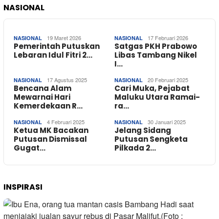
NASIONAL
19 Maret 2026
17 Februari 2026
NASIONAL
NASIONAL
Pemerintah Putuskan
Satgas PKH Prabowo
Lebaran Idul Fitri 2…
Libas Tambang Nikel
I…
17 Agustus 2025
20 Februari 2025
NASIONAL
NASIONAL
Bencana Alam
Cari Muka, Pejabat
Mewarnai Hari
Maluku Utara Ramai-
Kemerdekaan R…
ra…
4 Februari 2025
30 Januari 2025
NASIONAL
NASIONAL
Ketua MK Bacakan
Jelang Sidang
Putusan Dismissal
Putusan Sengketa
Gugat…
Pilkada 2…
INSPIRASI