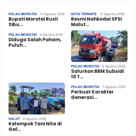
10 Agustus 2026
10 Agustus 2026
PULAU MOROTAI
KOTA TERNATE
Bupati Morotai Rusli
Resmi Nahkodai SPSI
Sibu…
Malut…
9 Agustus 2026
PULAU MOROTAI
Diduga Salah Paham,
Puluh…
8 Agustus 2026
PULAU MOROTAI
Salurkan BBM Subsidi
10 T…
7 Agustus 2026
PULAU MOROTAI
Perkuat Karakter
Generasi…
8 Agustus 2026
HALUT
Kelompok Tani Nita di
Gal…