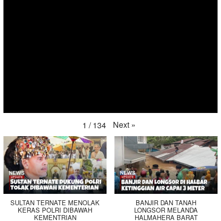
Next
»
1
/
134
SULTAN TERNATE MENOLAK
BANJIR DAN TANAH
KERAS POLRI DIBAWAH
LONGSOR MELANDA
KEMENTRIAN
HALMAHERA BARAT