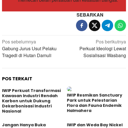
SEBARKAN
Navigasi
Pos sebelumnya
Pos berikutnya
pos
Gabung Jurus Usut Pelaku
Perkuat Ideologi Lewat
Tragedi di Hutan Damuli
Sosialisasi Wasbang
POS TERKAIT
IWIP Perkuat Transformasi
IWIP Resmikan Sanctuary
Kawasan Industri Rendah
Park untuk Pelestarian
Karbon untuk Dukung
Flora dan Fauna Endemik
Dekarbonisasi Industri
Halmahera
Nasional
Jangan Hanya Buka
IWIP dan Weda Bay Nickel