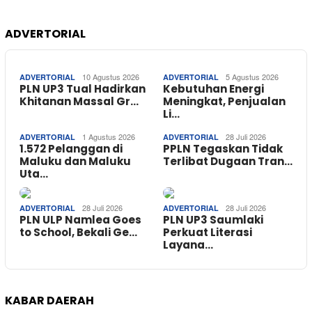
ADVERTORIAL
10 Agustus 2026
5 Agustus 2026
ADVERTORIAL
ADVERTORIAL
PLN UP3 Tual Hadirkan
Kebutuhan Energi
Khitanan Massal Gr…
Meningkat, Penjualan
Li…
1 Agustus 2026
28 Juli 2026
ADVERTORIAL
ADVERTORIAL
1.572 Pelanggan di
PPLN Tegaskan Tidak
Maluku dan Maluku
Terlibat Dugaan Tran…
Uta…
28 Juli 2026
28 Juli 2026
ADVERTORIAL
ADVERTORIAL
PLN ULP Namlea Goes
PLN UP3 Saumlaki
to School, Bekali Ge…
Perkuat Literasi
Layana…
KABAR DAERAH