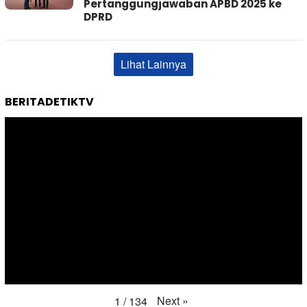
Pertanggungjawaban APBD 2025 ke
DPRD
Lihat Lainnya
BERITADETIKTV
Next
»
1
/
134