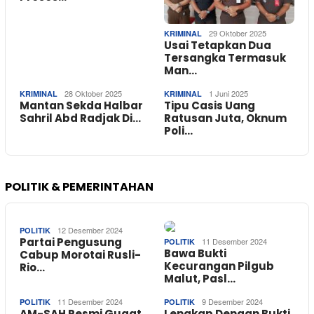
29 Oktober 2025
KRIMINAL
Usai Tetapkan Dua
Tersangka Termasuk
Man…
28 Oktober 2025
1 Juni 2025
KRIMINAL
KRIMINAL
Mantan Sekda Halbar
Tipu Casis Uang
Sahril Abd Radjak Di…
Ratusan Juta, Oknum
Poli…
POLITIK & PEMERINTAHAN
12 Desember 2024
POLITIK
Partai Pengusung
11 Desember 2024
POLITIK
Bawa Bukti
Cabup Morotai Rusli-
Kecurangan Pilgub
Rio…
Malut, Pasl…
11 Desember 2024
9 Desember 2024
POLITIK
POLITIK
AM-SAH Resmi Gugat
Lengkap Dengan Bukti,