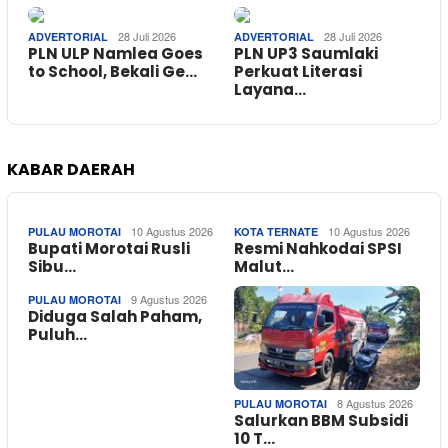
28 Juli 2026
28 Juli 2026
ADVERTORIAL
ADVERTORIAL
PLN ULP Namlea Goes
PLN UP3 Saumlaki
to School, Bekali Ge…
Perkuat Literasi
Layana…
KABAR DAERAH
10 Agustus 2026
10 Agustus 2026
PULAU MOROTAI
KOTA TERNATE
Bupati Morotai Rusli
Resmi Nahkodai SPSI
Sibu…
Malut…
9 Agustus 2026
PULAU MOROTAI
Diduga Salah Paham,
Puluh…
8 Agustus 2026
PULAU MOROTAI
Salurkan BBM Subsidi
10 T…