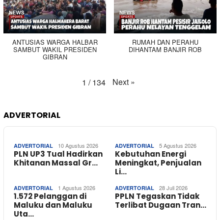
ANTUSIAS WARGA HALBAR
RUMAH DAN PERAHU
SAMBUT WAKIL PRESIDEN
DIHANTAM BANJIR ROB
GIBRAN
Next
»
1
/
134
ADVERTORIAL
10 Agustus 2026
5 Agustus 2026
ADVERTORIAL
ADVERTORIAL
PLN UP3 Tual Hadirkan
Kebutuhan Energi
Khitanan Massal Gr…
Meningkat, Penjualan
Li…
1 Agustus 2026
28 Juli 2026
ADVERTORIAL
ADVERTORIAL
1.572 Pelanggan di
PPLN Tegaskan Tidak
Maluku dan Maluku
Terlibat Dugaan Tran…
Uta…