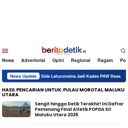
Loncat
ke
konten
Menu
Mobile
News
Advertorial
Opini
Regional
Ragam
Poli
 Lantik Mursid Side Latuconsina Jadi Kades PAW Desa Sabala
News Update
HASIL PENCARIAN UNTUK: PULAU MOROTAI, MALUKU
UTARA
Sengit hingga Detik Terakhir! Ini Daftar
Pemenang Final Atletik POPDA XII
Maluku Utara 2026