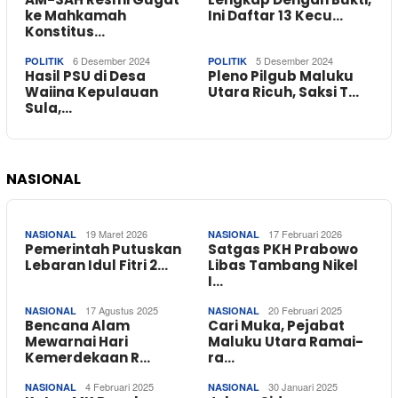
ke Mahkamah
Ini Daftar 13 Kecu…
Konstitus…
6 Desember 2024
5 Desember 2024
POLITIK
POLITIK
Hasil PSU di Desa
Pleno Pilgub Maluku
Waiina Kepulauan
Utara Ricuh, Saksi T…
Sula,…
NASIONAL
19 Maret 2026
17 Februari 2026
NASIONAL
NASIONAL
Pemerintah Putuskan
Satgas PKH Prabowo
Lebaran Idul Fitri 2…
Libas Tambang Nikel
I…
17 Agustus 2025
20 Februari 2025
NASIONAL
NASIONAL
Bencana Alam
Cari Muka, Pejabat
Mewarnai Hari
Maluku Utara Ramai-
Kemerdekaan R…
ra…
4 Februari 2025
30 Januari 2025
NASIONAL
NASIONAL