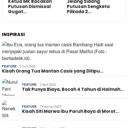
Ketua MK Bacakan
Jelang Sidang
Putusan Dismissal
Putusan Sengketa
Gugat…
Pilkada 2…
INSPIRASI
2 Juni 2025
FEATURE
Kisah Orang Tua Mantan Casis yang Ditipu…
3 April 2023
FEATURE
Tak Punya Biaya, Bocah 4 Tahun di Halmah…
7 Februari 2023
FEATURE
Kisah Siti Marwa Ibu Paruh Baya di Morot…