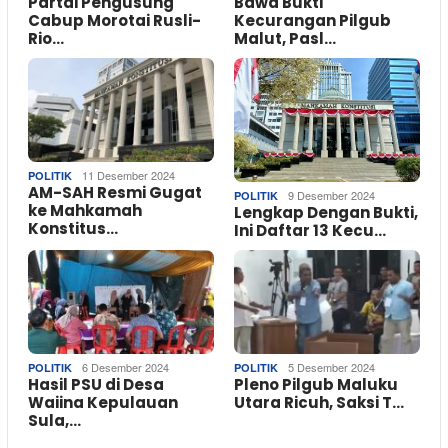
Partai Pengusung
Bawa Bukti
Cabup Morotai Rusli-
Kecurangan Pilgub
Rio…
Malut, Pasl…
11 Desember 2024
POLITIK
AM-SAH Resmi Gugat
9 Desember 2024
POLITIK
ke Mahkamah
Lengkap Dengan Bukti,
Konstitus…
Ini Daftar 13 Kecu…
6 Desember 2024
5 Desember 2024
POLITIK
POLITIK
Hasil PSU di Desa
Pleno Pilgub Maluku
Waiina Kepulauan
Utara Ricuh, Saksi T…
Sula,…