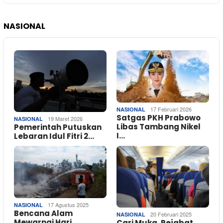
NASIONAL
17 Februari 2026
NASIONAL
Satgas PKH Prabowo
19 Maret 2026
NASIONAL
Libas Tambang Nikel
Pemerintah Putuskan
I…
Lebaran Idul Fitri 2…
17 Agustus 2025
NASIONAL
Bencana Alam
20 Februari 2025
NASIONAL
Mewarnai Hari
Cari Muka, Pejabat