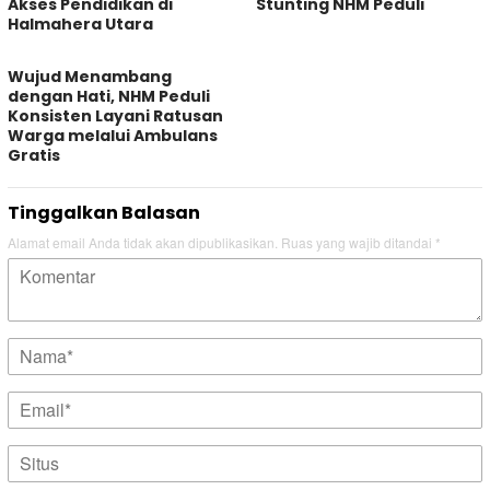
Akses Pendidikan di
Stunting NHM Peduli
Halmahera Utara
Wujud Menambang
dengan Hati, NHM Peduli
Konsisten Layani Ratusan
Warga melalui Ambulans
Gratis
Tinggalkan Balasan
Alamat email Anda tidak akan dipublikasikan.
Ruas yang wajib ditandai
*