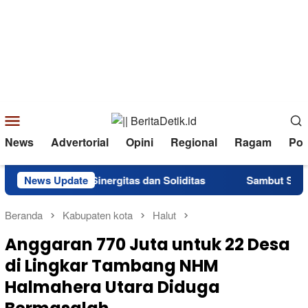
Loncat
ke
konten
Menu
Mobile
News
Advertorial
Opini
Regional
Ragam
Poli
at Sinergitas dan Soliditas
News Update
Sambut Semarak Kemerdekaa
Beranda
Kabupaten kota
Halut
Anggaran 770 Juta untuk 22 Desa
di Lingkar Tambang NHM
Halmahera Utara Diduga