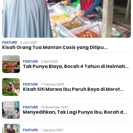
2 Juni 2025
FEATURE
Kisah Orang Tua Mantan Casis yang Ditipu…
3 April 2023
FEATURE
Tak Punya Biaya, Bocah 4 Tahun di Halmah…
7 Februari 2023
FEATURE
Kisah Siti Marwa Ibu Paruh Baya di Morot…
19 November 2021
FEATURE
Menyedihkan, Tak Lagi Punya Ibu, Bocah d…
1 Agustus 2021
FEATURE