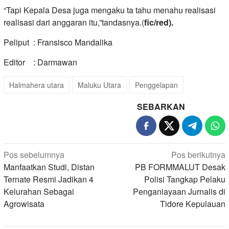
“Tapi Kepala Desa juga mengaku ta tahu menahu realisasi
realisasi dari anggaran itu,”tandasnya.(
fic/red).
Peliput : Fransisco Mandalika
Editor : Darmawan
Halmahera utara
Maluku Utara
Penggelapan
SEBARKAN
Navigasi
Pos sebelumnya
Pos berikutnya
pos
Manfaatkan Studi, Distan
PB FORMMALUT Desak
Ternate Resmi Jadikan 4
Polisi Tangkap Pelaku
Kelurahan Sebagai
Penganiayaan Jurnalis di
Agrowisata
Tidore Kepulauan