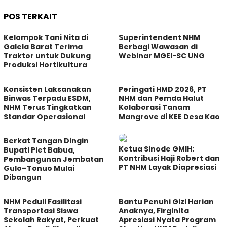
POS TERKAIT
Kelompok Tani Nita di
Superintendent NHM
Galela Barat Terima
Berbagi Wawasan di
Traktor untuk Dukung
Webinar MGEI-SC UNG
Produksi Hortikultura
Konsisten Laksanakan
Peringati HMD 2026, PT
Binwas Terpadu ESDM,
NHM dan Pemda Halut
NHM Terus Tingkatkan
Kolaborasi Tanam
Standar Operasional
Mangrove di KEE Desa Kao
Berkat Tangan Dingin
Ketua Sinode GMIH:
Bupati Piet Babua,
Kontribusi Haji Robert dan
Pembangunan Jembatan
PT NHM Layak Diapresiasi
Gulo–Tonuo Mulai
Dibangun
NHM Peduli Fasilitasi
Bantu Penuhi Gizi Harian
Transportasi Siswa
Anaknya, Firginita
Sekolah Rakyat, Perkuat
Apresiasi Nyata Program