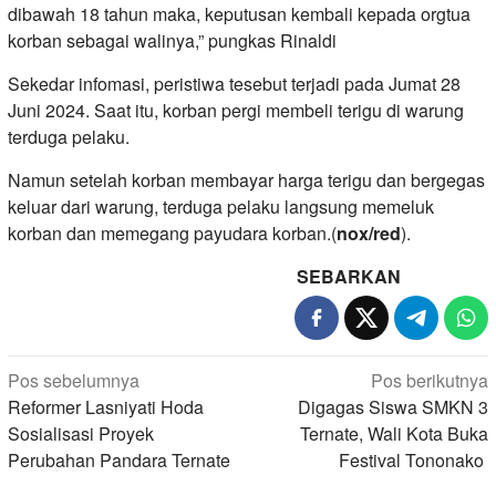
dibawah 18 tahun maka, keputusan kembali kepada orgtua
korban sebagai walinya,” pungkas Rinaldi
Sekedar infomasi, peristiwa tesebut terjadi pada Jumat 28
Juni 2024. Saat itu, korban pergi membeli terigu di warung
terduga pelaku.
Namun setelah korban membayar harga terigu dan bergegas
keluar dari warung, terduga pelaku langsung memeluk
korban dan memegang payudara korban.(
nox/red
).
SEBARKAN
Navigasi
Pos sebelumnya
Pos berikutnya
pos
Reformer Lasniyati Hoda
Digagas Siswa SMKN 3
Sosialisasi Proyek
Ternate, Wali Kota Buka
Perubahan Pandara Ternate
Festival Tononako