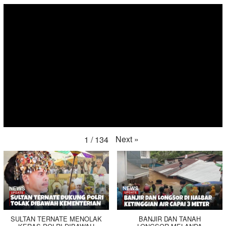
Next
»
1
/
134
SULTAN TERNATE MENOLAK
BANJIR DAN TANAH