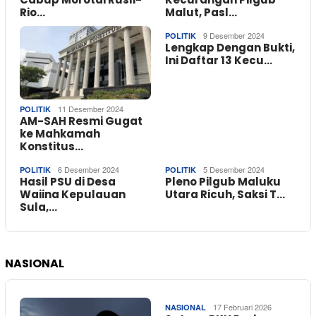
Rio…
Malut, Pasl…
9 Desember 2024
POLITIK
Lengkap Dengan Bukti,
Ini Daftar 13 Kecu…
11 Desember 2024
POLITIK
AM-SAH Resmi Gugat
ke Mahkamah
Konstitus…
6 Desember 2024
5 Desember 2024
POLITIK
POLITIK
Hasil PSU di Desa
Pleno Pilgub Maluku
Waiina Kepulauan
Utara Ricuh, Saksi T…
Sula,…
NASIONAL
17 Februari 2026
NASIONAL