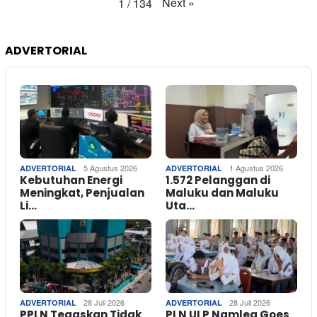
Next
»
1
/
134
ADVERTORIAL
5 Agustus 2026
1 Agustus 2026
ADVERTORIAL
ADVERTORIAL
Kebutuhan Energi
1.572 Pelanggan di
Meningkat, Penjualan
Maluku dan Maluku
Li…
Uta…
28 Juli 2026
28 Juli 2026
ADVERTORIAL
ADVERTORIAL
PPLN Tegaskan Tidak
PLN ULP Namlea Goes