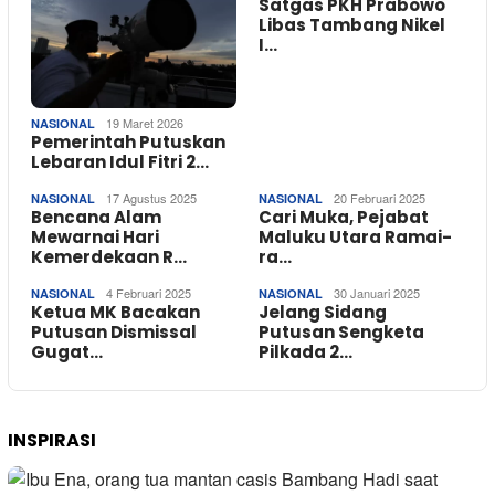
Satgas PKH Prabowo
Libas Tambang Nikel
I…
19 Maret 2026
NASIONAL
Pemerintah Putuskan
Lebaran Idul Fitri 2…
17 Agustus 2025
20 Februari 2025
NASIONAL
NASIONAL
Bencana Alam
Cari Muka, Pejabat
Mewarnai Hari
Maluku Utara Ramai-
Kemerdekaan R…
ra…
4 Februari 2025
30 Januari 2025
NASIONAL
NASIONAL
Ketua MK Bacakan
Jelang Sidang
Putusan Dismissal
Putusan Sengketa
Gugat…
Pilkada 2…
INSPIRASI