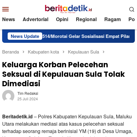
Loncat
Menu
ke
Mobile
konten
News
Advertorial
Opini
Regional
Ragam
Poli
im 1514/Morotai Gelar Sosialisasi Empat Pilar bagi Paskibraka
News Update
Beranda
Kabupaten kota
Kepulauan Sula
Keluarga Korban Pelecehan
Seksual di Kepulauan Sula Tolak
Dimediasi
Tim Redaksi
25 Juli 2024
Beritadetik.id
– Polres Kabupaten Kepulauan Sula, Maluku
Utara melakukan mediasi atas kasus pelecehan seksual
terhadap seorang remaja berinisial YM (19) di Desa Umaga,