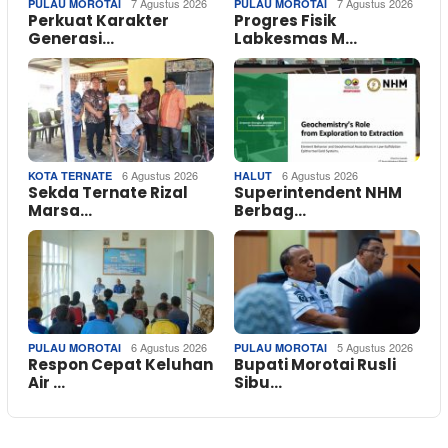
7 Agustus 2026
7 Agustus 2026
PULAU MOROTAI
PULAU MOROTAI
Perkuat Karakter
Progres Fisik
Generasi…
Labkesmas M…
6 Agustus 2026
6 Agustus 2026
KOTA TERNATE
HALUT
Sekda Ternate Rizal
Superintendent NHM
Marsa…
Berbag…
6 Agustus 2026
5 Agustus 2026
PULAU MOROTAI
PULAU MOROTAI
Respon Cepat Keluhan
Bupati Morotai Rusli
Air …
Sibu…