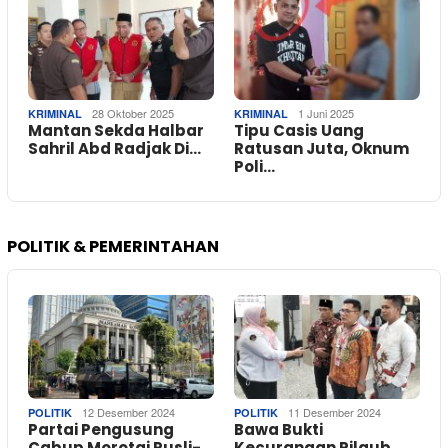
28 Oktober 2025
1 Juni 2025
KRIMINAL
KRIMINAL
Mantan Sekda Halbar
Tipu Casis Uang
Sahril Abd Radjak Di…
Ratusan Juta, Oknum
Poli…
POLITIK & PEMERINTAHAN
12 Desember 2024
11 Desember 2024
POLITIK
POLITIK
Partai Pengusung
Bawa Bukti
Cabup Morotai Rusli-
Kecurangan Pilgub