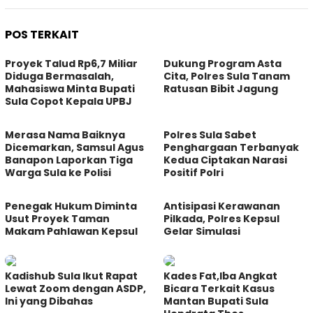
POS TERKAIT
Proyek Talud Rp6,7 Miliar
Dukung Program Asta
Diduga Bermasalah,
Cita, Polres Sula Tanam
Mahasiswa Minta Bupati
Ratusan Bibit Jagung
Sula Copot Kepala UPBJ
Merasa Nama Baiknya
Polres Sula Sabet
Dicemarkan, Samsul Agus
Penghargaan Terbanyak
Banapon Laporkan Tiga
Kedua Ciptakan Narasi
Warga Sula ke Polisi
Positif Polri
Penegak Hukum Diminta
Antisipasi Kerawanan
Usut Proyek Taman
Pilkada, Polres Kepsul
Makam Pahlawan Kepsul
Gelar Simulasi
Kadishub Sula Ikut Rapat
Kades Fat,Iba Angkat
Lewat Zoom dengan ASDP,
Bicara Terkait Kasus
Ini yang Dibahas
Mantan Bupati Sula