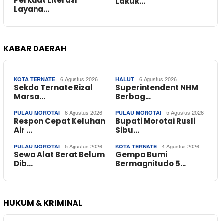
Perkuat Literasi
Lakuk…
Layana…
KABAR DAERAH
6 Agustus 2026
6 Agustus 2026
KOTA TERNATE
HALUT
Sekda Ternate Rizal
Superintendent NHM
Marsa…
Berbag…
6 Agustus 2026
5 Agustus 2026
PULAU MOROTAI
PULAU MOROTAI
Respon Cepat Keluhan
Bupati Morotai Rusli
Air …
Sibu…
5 Agustus 2026
4 Agustus 2026
PULAU MOROTAI
KOTA TERNATE
Sewa Alat Berat Belum
Gempa Bumi
Dib…
Bermagnitudo 5…
HUKUM & KRIMINAL