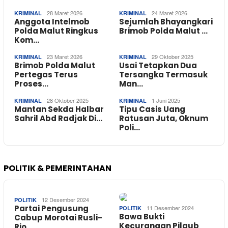
28 Maret 2026
24 Maret 2026
KRIMINAL
KRIMINAL
Anggota Intelmob
Sejumlah Bhayangkari
Polda Malut Ringkus
Brimob Polda Malut …
Kom…
23 Maret 2026
29 Oktober 2025
KRIMINAL
KRIMINAL
Brimob Polda Malut
Usai Tetapkan Dua
Pertegas Terus
Tersangka Termasuk
Proses…
Man…
28 Oktober 2025
1 Juni 2025
KRIMINAL
KRIMINAL
Mantan Sekda Halbar
Tipu Casis Uang
Sahril Abd Radjak Di…
Ratusan Juta, Oknum
Poli…
POLITIK & PEMERINTAHAN
12 Desember 2024
POLITIK
Partai Pengusung
11 Desember 2024
POLITIK
Bawa Bukti
Cabup Morotai Rusli-
Kecurangan Pilgub
Rio…