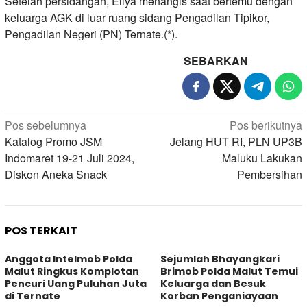
Setelah persidangan, Eliya menangis saat bertemu dengan
keluarga AGK di luar ruang sidang Pengadilan Tipikor,
Pengadilan Negeri (PN) Ternate.(*).
SEBARKAN
Navigasi
Pos sebelumnya
Pos berikutnya
pos
Katalog Promo JSM
Jelang HUT RI, PLN UP3B
Indomaret 19-21 Juli 2024,
Maluku Lakukan
Diskon Aneka Snack
Pembersihan
POS TERKAIT
Anggota Intelmob Polda
Sejumlah Bhayangkari
Malut Ringkus Komplotan
Brimob Polda Malut Temui
Pencuri Uang Puluhan Juta
Keluarga dan Besuk
di Ternate
Korban Penganiayaan