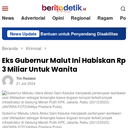
Loncat
Menu
ke
Mobile
konten
News
Advertorial
Opini
Regional
Ragam
Poli
ly Salurkan Bantuan untuk Penyandang Disabilitas
News Update
Supe
Beranda
Kriminal
Eks Gubernur Malut Ini Habiskan Rp
3 Miliar Untuk Wanita
Tim Redaksi
21 Juli 2024
Gubernur Maluku Utara Abdul Gani Kasuba menjawab pertanyaan wartawan
usai ditetapkan sebagai tersangka kasus dugaan korupsi terkait proyek
infrastruktur di Gedung Merah Putih KPK, Jakarta, Rabu (20/12/2023) :
(ANTARA FOTO/Aditya Pradana Putra).