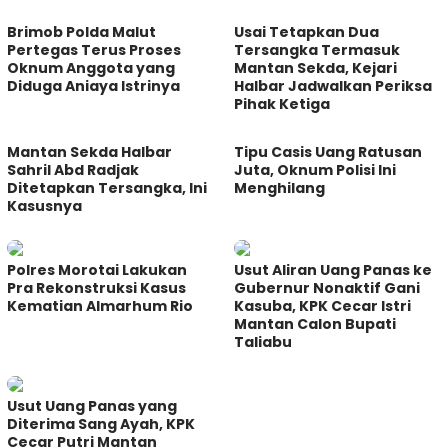
Brimob Polda Malut
Usai Tetapkan Dua
Pertegas Terus Proses
Tersangka Termasuk
Oknum Anggota yang
Mantan Sekda, Kejari
Diduga Aniaya Istrinya
Halbar Jadwalkan Periksa
Pihak Ketiga
Mantan Sekda Halbar
Tipu Casis Uang Ratusan
Sahril Abd Radjak
Juta, Oknum Polisi Ini
Ditetapkan Tersangka, Ini
Menghilang
Kasusnya
Polres Morotai Lakukan
Usut Aliran Uang Panas ke
Pra Rekonstruksi Kasus
Gubernur Nonaktif Gani
Kematian Almarhum Rio
Kasuba, KPK Cecar Istri
Mantan Calon Bupati
Taliabu
Usut Uang Panas yang
Diterima Sang Ayah, KPK
Cecar Putri Mantan