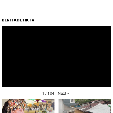
BERITADETIKTV
Next
»
1
/
134