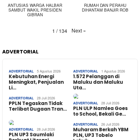
ANTUSIAS WARGA HALBAR
RUMAH DAN PERAHU
SAMBUT WAKIL PRESIDEN
DIHANTAM BANJIR ROB
GIBRAN
Next
»
1
/
134
ADVERTORIAL
5 Agustus 2026
1 Agustus 2026
ADVERTORIAL
ADVERTORIAL
Kebutuhan Energi
1.572 Pelanggan di
Meningkat, Penjualan
Maluku dan Maluku
Li…
Uta…
28 Juli 2026
ADVERTORIAL
PPLN Tegaskan Tidak
28 Juli 2026
ADVERTORIAL
PLN ULP Namlea Goes
Terlibat Dugaan Tran…
to School, Bekali Ge…
26 Juli 2026
ADVERTORIAL
Muharam Berkah YBM
28 Juli 2026
ADVERTORIAL
PLN UP3 Saumlaki
PLN, UP3 Tobelo