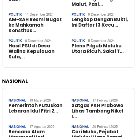
Malut, Pasl…
11 Desember 2024
9 Desember 2024
POLITIK
POLITIK
AM-SAH Resmi Gugat
Lengkap Dengan Bukti,
ke Mahkamah
Ini Daftar 13 Kecu…
Konstitus…
6 Desember 2024
5 Desember 2024
POLITIK
POLITIK
Hasil PSU di Desa
Pleno Pilgub Maluku
Waiina Kepulauan
Utara Ricuh, Saksi T…
Sula,…
NASIONAL
19 Maret 2026
17 Februari 2026
NASIONAL
NASIONAL
Pemerintah Putuskan
Satgas PKH Prabowo
Lebaran Idul Fitri 2…
Libas Tambang Nikel
I…
17 Agustus 2025
20 Februari 2025
NASIONAL
NASIONAL
Bencana Alam
Cari Muka, Pejabat