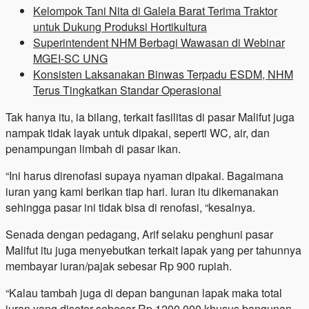
Kelompok Tani Nita di Galela Barat Terima Traktor
untuk Dukung Produksi Hortikultura
Superintendent NHM Berbagi Wawasan di Webinar
MGEI-SC UNG
Konsisten Laksanakan Binwas Terpadu ESDM, NHM
Terus Tingkatkan Standar Operasional
Tak hanya itu, ia bilang, terkait fasilitas di pasar Malifut juga
nampak tidak layak untuk dipakai, seperti WC, air, dan
penampungan limbah di pasar ikan.
“Ini harus direnofasi supaya nyaman dipakai. Bagaimana
iuran yang kami berikan tiap hari. Iuran itu dikemanakan
sehingga pasar ini tidak bisa di renofasi, “kesalnya.
Senada dengan pedagang, Arif selaku penghuni pasar
Malifut itu juga menyebutkan terkait lapak yang per tahunnya
membayar iuran/pajak sebesar Rp 900 rupiah.
“Kalau tambah juga di depan bangunan lapak maka total
iuran yang disetor sebesar Rp 1200.000 khusus bangunan