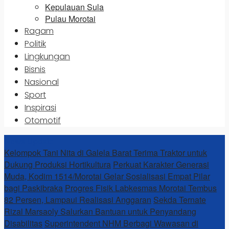
Kepulauan Sula
Pulau Morotai
Ragam
Politik
Lingkungan
Bisnis
Nasional
Sport
Inspirasi
Otomotif
News Update
Kelompok Tani Nita di Galela Barat Terima Traktor untuk
Dukung Produksi Hortikultura
Perkuat Karakter Generasi
Muda, Kodim 1514/Morotai Gelar Sosialisasi Empat Pilar
bagi Paskibraka
Progres Fisik Labkesmas Morotai Tembus
82 Persen, Lampaui Realisasi Anggaran
Sekda Ternate
Rizal Marsaoly Salurkan Bantuan untuk Penyandang
Disabilitas
Superintendent NHM Berbagi Wawasan di