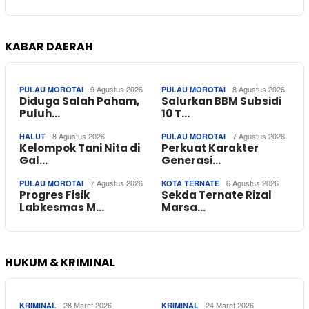
KABAR DAERAH
9 Agustus 2026
8 Agustus 2026
PULAU MOROTAI
PULAU MOROTAI
Diduga Salah Paham,
Salurkan BBM Subsidi
Puluh…
10 T…
8 Agustus 2026
7 Agustus 2026
HALUT
PULAU MOROTAI
Kelompok Tani Nita di
Perkuat Karakter
Gal…
Generasi…
7 Agustus 2026
6 Agustus 2026
PULAU MOROTAI
KOTA TERNATE
Progres Fisik
Sekda Ternate Rizal
Labkesmas M…
Marsa…
HUKUM & KRIMINAL
28 Maret 2026
24 Maret 2026
KRIMINAL
KRIMINAL