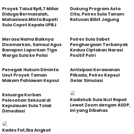
Proyek Talud Rp6,7 Miliar
Dukung Program Asta
Diduga Bermasalah,
Cita, Polres Sula Tanam
Mahasiswa Minta Bupati
Ratusan Bibit Jagung
Sula Copot Kepala UPBJ
Merasa Nama Baiknya
Polres Sula Sabet
Dicemarkan, Samsul Agus
Penghargaan Terbanyak
Banapon Laporkan Tiga
Kedua Ciptakan Narasi
Warga Sula ke Polisi
Positif Polri
Penegak Hukum Diminta
Antisipasi Kerawanan
Usut Proyek Taman
Pilkada, Polres Kepsul
Makam Pahlawan Kepsul
Gelar Simulasi
Keluarga Korban
Kadishub Sula Ikut Rapat
Pelecehan Seksual di
Lewat Zoom dengan ASDP,
Kepulauan Sula Tolak
Ini yang Dibahas
Dimediasi
Kades Fat,Iba Angkat