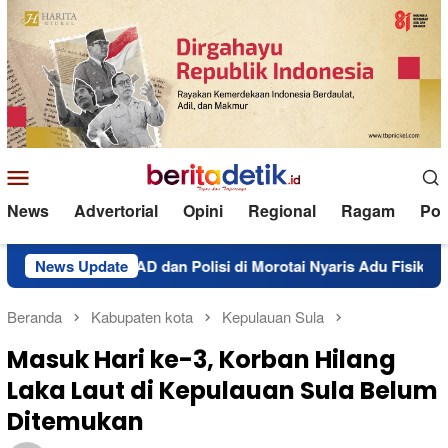
Loncat
ke
konten
Menu
Mobile
News
Advertorial
Opini
Regional
Ragam
Poli
num TNI AD dan Polisi di Morotai Nyaris Adu Fisik
News Update
Sal
Beranda
Kabupaten kota
Kepulauan Sula
Masuk Hari ke-3, Korban Hilang
Laka Laut di Kepulauan Sula Belum
Ditemukan