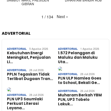
SAMBUT WAKIL PRESIDEN
DIHANTAM BANJIR ROB
GIBRAN
Next
»
1
/
134
ADVERTORIAL
5 Agustus 2026
1 Agustus 2026
ADVERTORIAL
ADVERTORIAL
Kebutuhan Energi
1.572 Pelanggan di
Meningkat, Penjualan
Maluku dan Maluku
Li…
Uta…
28 Juli 2026
ADVERTORIAL
PPLN Tegaskan Tidak
28 Juli 2026
ADVERTORIAL
PLN ULP Namlea Goes
Terlibat Dugaan Tran…
to School, Bekali Ge…
26 Juli 2026
ADVERTORIAL
Muharam Berkah YBM
28 Juli 2026
ADVERTORIAL
PLN UP3 Saumlaki
PLN, UP3 Tobelo
Perkuat Literasi
Lakuk…
Layana…