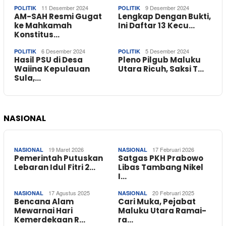
11 Desember 2024
9 Desember 2024
POLITIK
POLITIK
AM-SAH Resmi Gugat
Lengkap Dengan Bukti,
ke Mahkamah
Ini Daftar 13 Kecu…
Konstitus…
6 Desember 2024
5 Desember 2024
POLITIK
POLITIK
Hasil PSU di Desa
Pleno Pilgub Maluku
Waiina Kepulauan
Utara Ricuh, Saksi T…
Sula,…
NASIONAL
19 Maret 2026
17 Februari 2026
NASIONAL
NASIONAL
Pemerintah Putuskan
Satgas PKH Prabowo
Lebaran Idul Fitri 2…
Libas Tambang Nikel
I…
17 Agustus 2025
20 Februari 2025
NASIONAL
NASIONAL
Bencana Alam
Cari Muka, Pejabat
Mewarnai Hari
Maluku Utara Ramai-
Kemerdekaan R…
ra…