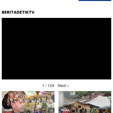
BERITADETIKTV
Next
»
1
/
134