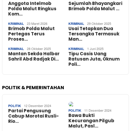
Anggota Intelmob
Sejumlah Bhayangkari
Polda Malut Ringkus
Brimob Polda Malut …
Kom…
23 Maret 2026
29 Oktober 2025
KRIMINAL
KRIMINAL
Brimob Polda Malut
Usai Tetapkan Dua
Pertegas Terus
Tersangka Termasuk
Proses…
Man…
28 Oktober 2025
1 Juni 2025
KRIMINAL
KRIMINAL
Mantan Sekda Halbar
Tipu Casis Uang
Sahril Abd Radjak Di…
Ratusan Juta, Oknum
Poli…
POLITIK & PEMERINTAHAN
12 Desember 2024
POLITIK
Partai Pengusung
11 Desember 2024
POLITIK
Bawa Bukti
Cabup Morotai Rusli-
Kecurangan Pilgub
Rio…
Malut, Pasl…