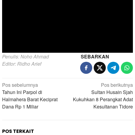
Penulis: Noho Ahmad
SEBARKAN
Editor: Ridho Arief
Navigasi
Pos sebelumnya
Pos berikutnya
pos
Tahun Ini Parpol di
Sultan Husain Sjah
Halmahera Barat Keciprat
Kukuhkan 8 Perangkat Adat
Dana Rp 1 Miliar
Kesultanan Tidore
POS TERKAIT