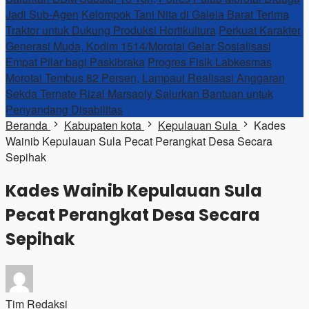
Jadi Sub-Agen
Kelompok Tani Nita di Galela Barat Terima
Traktor untuk Dukung Produksi Hortikultura
Perkuat Karakter
Generasi Muda, Kodim 1514/Morotai Gelar Sosialisasi
Empat Pilar bagi Paskibraka
Progres Fisik Labkesmas
Morotai Tembus 82 Persen, Lampaui Realisasi Anggaran
Sekda Ternate Rizal Marsaoly Salurkan Bantuan untuk
Penyandang Disabilitas
Beranda
Kabupaten kota
Kepulauan Sula
Kades
Wainib Kepulauan Sula Pecat Perangkat Desa Secara
Sepihak
Kades Wainib Kepulauan Sula
Pecat Perangkat Desa Secara
Sepihak
Tim Redaksi