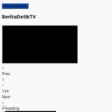
BeritaDetikTV
«
Prev
1
/
134
Next
»