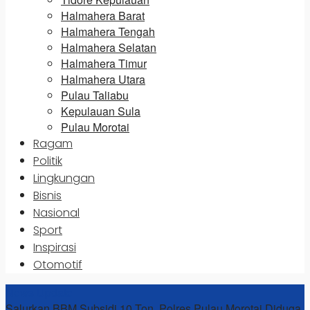
Halmahera Barat
Halmahera Tengah
Halmahera Selatan
Halmahera Timur
Halmahera Utara
Pulau Taliabu
Kepulauan Sula
Pulau Morotai
Ragam
Politik
Lingkungan
Bisnis
Nasional
Sport
Inspirasi
Otomotif
News Update
Salurkan BBM Subsidi 10 Ton, Polres Pulau Morotai Diduga