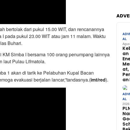
ADVE
dah bertolak dari pukul 15.00 WIT, dan rencanannya
ADV
mba I pada pukul 23.00 WIT atau jam 11 malam. Waktu
AL
las Buhari.
Agus
Ke
an
ini KM Simba I bersama 100 orang penumpang lainnya
Ene
 laut Pulau Lifmatola.
Me
at,
mba 1 akan di tarik ke Pelabuhan Kupal Bacan
Pe
moga evakuasi berjalan lancar,”tandasnya.(
imt/red
).
an 
ADV
AL
2026
PL
Na
Go
Sch
Bek