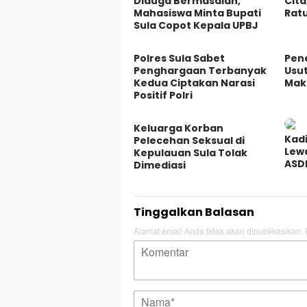
Diduga Bermasalah,
Cita
Mahasiswa Minta Bupati
Ratu
Sula Copot Kepala UPBJ
Polres Sula Sabet
Pen
Penghargaan Terbanyak
Usu
Kedua Ciptakan Narasi
Mak
Positif Polri
Keluarga Korban
Kadi
Pelecehan Seksual di
Lew
Kepulauan Sula Tolak
ASDP
Dimediasi
Tinggalkan Balasan
Alamat email Anda tidak akan dipublikasikan.