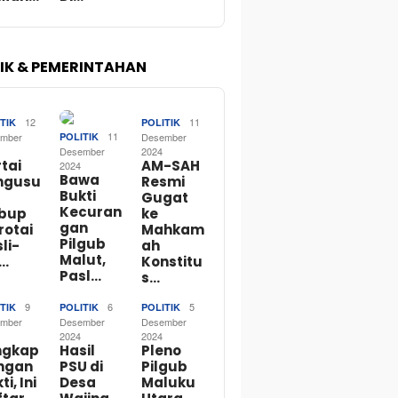
TIK & PEMERINTAHAN
12
11
TIK
POLITIK
11
mber
POLITIK
Desember
Desember
2024
tai
AM-SAH
2024
Bawa
ngusu
Resmi
Bukti
Gugat
Kecuran
bup
ke
gan
rotai
Mahkam
Pilgub
li-
ah
Malut,
o…
Konstitu
Pasl…
s…
9
6
5
TIK
POLITIK
POLITIK
mber
Desember
Desember
2024
2024
ngkap
Hasil
Pleno
ngan
PSU di
Pilgub
ti, Ini
Desa
Maluku