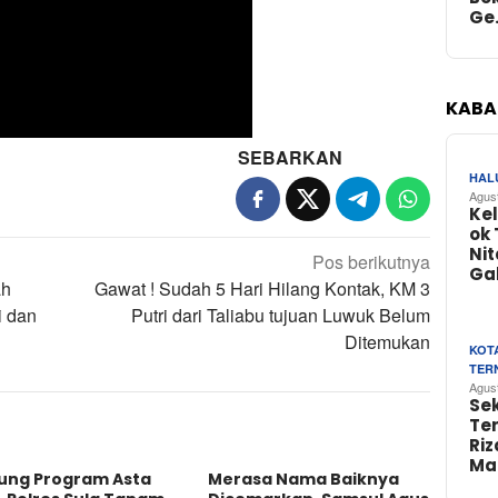
Ge
KABA
SEBARKAN
HAL
Agus
Ke
ok 
Nit
Pos berikutnya
Ga
ah
Gawat ! Sudah 5 Hari Hilang Kontak, KM 3
i dan
Putri dari Taliabu tujuan Luwuk Belum
Ditemukan
KOT
TER
Agus
Se
Te
Riz
Ma
ung Program Asta
Merasa Nama Baiknya