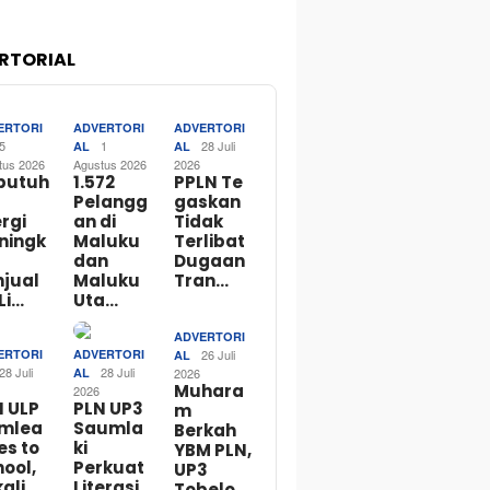
RTORIAL
ERTORI
ADVERTORI
ADVERTORI
5
1
28 Juli
AL
AL
tus 2026
Agustus 2026
2026
butuh
1.572
PPLN Te
Pelangg
gaskan
rgi
an di
Tidak
ningk
Maluku
Terlibat
dan
Dugaan
njual
Maluku
Tran…
Li…
Uta…
ADVERTORI
ERTORI
ADVERTORI
26 Juli
AL
28 Juli
28 Juli
AL
2026
Muhara
2026
N ULP
PLN UP3
m
mlea
Saumla
Berkah
es to
ki
YBM PLN,
ool,
Perkuat
UP3
ali
Literasi
Tobelo