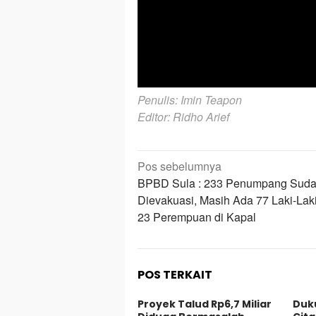
Penulis: Imin Teapon
Editor: Ridho Arief
Navigasi
Pos sebelumnya
pos
BPBD Sula : 233 Penumpang Sud
Dievakuasi, Masih Ada 77 Laki-Lak
23 Perempuan di Kapal
POS TERKAIT
Proyek Talud Rp6,7 Miliar
Duk