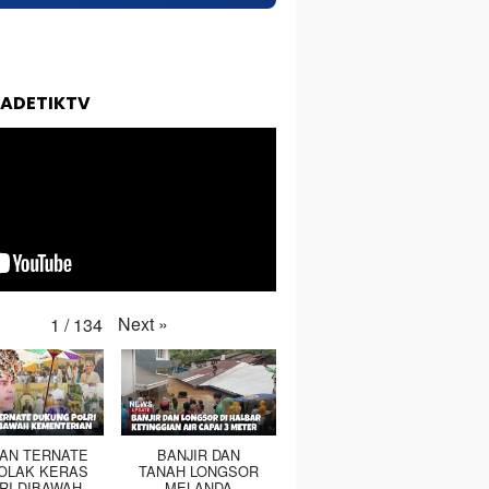
TADETIKTV
Next
»
1
/
134
TAN TERNATE
BANJIR DAN
OLAK KERAS
TANAH LONGSOR
RI DIBAWAH
MELANDA