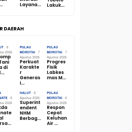
…
Layana…
Lakuk…
R DAERAH
8
UT
PULAU
PULAU
tus 2026
7
7
MOROTAI
MOROTAI
lomp
Agustus 2026
Agustus 2026
Perkuat
Progres
Tani
Karakte
Fisik
a di
r
Labkes
l…
Generas
mas M…
i…
6
A
HALUT
PULAU
6
Agustus 2026
6
NATE
MOROTAI
Superint
tus 2026
Agustus 2026
kda
Respon
endent
rnate
Cepat
NHM
al
Keluhan
Berbag…
rsa…
Air …