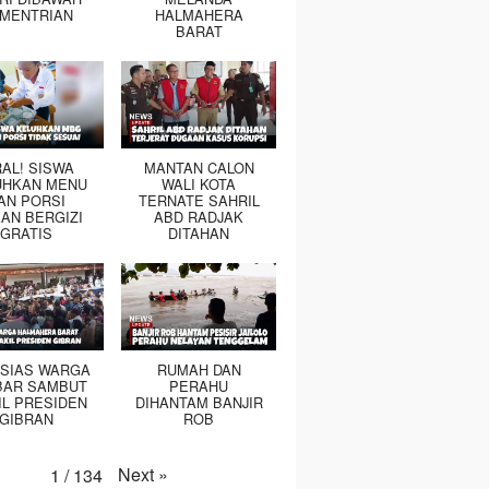
MENTRIAN
HALMAHERA
BARAT
RAL! SISWA
MANTAN CALON
UHKAN MENU
WALI KOTA
AN PORSI
TERNATE SAHRIL
AN BERGIZI
ABD RADJAK
GRATIS
DITAHAN
SIAS WARGA
RUMAH DAN
BAR SAMBUT
PERAHU
IL PRESIDEN
DIHANTAM BANJIR
GIBRAN
ROB
Next
»
1
/
134