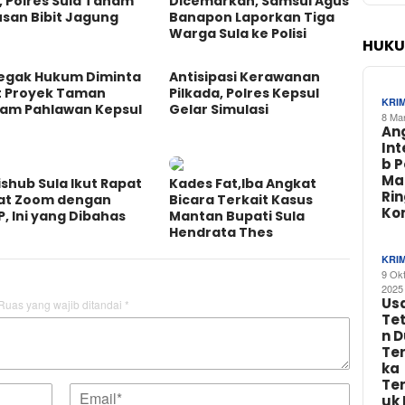
, Polres Sula Tanam
Dicemarkan, Samsul Agus
san Bibit Jagung
Banapon Laporkan Tiga
Warga Sula ke Polisi
HUKU
egak Hukum Diminta
Antisipasi Kerawanan
t Proyek Taman
Pilkada, Polres Kepsul
KRI
am Pahlawan Kepsul
Gelar Simulasi
8 Ma
An
In
b 
Ma
shub Sula Ikut Rapat
Kades Fat,Iba Angkat
Ri
at Zoom dengan
Bicara Terkait Kasus
Ko
, Ini yang Dibahas
Mantan Bupati Sula
Hendrata Thes
KRI
9 Ok
2025
Us
Ruas yang wajib ditandai
*
Te
n 
Te
ka
Te
uk