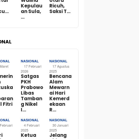
ftar
Waiina
Utara
Kepulau
Ricuh,
cu…
an Sula,
Saksi T…
…
ONAL
IONAL
NASIONAL
NASIONAL
 Maret
17 Februari
17 Agustus
2026
2025
merin
Satgas
Bencana
h
PKH
Alam
tuska
Prabowo
Mewarn
Libas
ai Hari
baran
Tamban
Kemerd
l Fitri
g Nikel
ekaan
I…
R…
IONAL
NASIONAL
NASIONAL
Februari
4 Februari
30 Januari
2025
2025
i
Ketua
Jelang