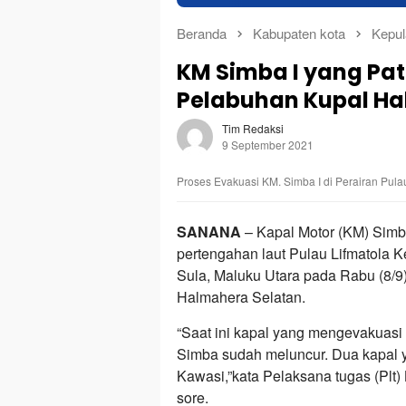
Beranda
Kabupaten kota
Kepul
KM Simba I yang Pat
Pelabuhan Kupal Ha
Tim Redaksi
9 September 2021
Proses Evakuasi KM. Simba I di Perairan Pulau
SANANA
– Kapal Motor (KM) Simb
pertengahan laut Pulau Lifmatola 
Sula, Maluku Utara pada Rabu (8/9
Halmahera Selatan.
“Saat ini kapal yang mengevakuasi
Simba sudah meluncur. Dua kapal y
Kawasi,”kata Pelaksana tugas (Plt)
sore.