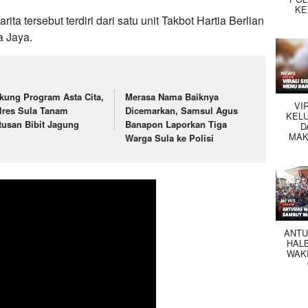
KE
rita tersebut terdiri dari satu unit Takbot Hartia Berlian
a Jaya.
kung Program Asta Cita,
Merasa Nama Baiknya
VI
lres Sula Tanam
Dicemarkan, Samsul Agus
KEL
tusan Bibit Jagung
Banapon Laporkan Tiga
D
MAK
Warga Sula ke Polisi
ANTU
HAL
WAK