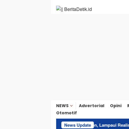
Loncat
ke
konten
NEWS
Advertorial
Opini
Otomotif
kesmas Morotai Tembus 82 Persen, Lampaui Realisasi Anggaran
News Update