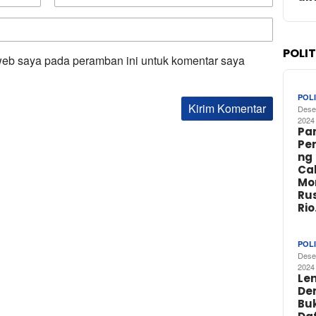
POLI
web saya pada peramban ini untuk komentar saya
POLI
Dese
2024
Par
Pe
ng
Ca
Mo
Rus
Ri
POLI
Dese
2024
Le
De
Buk