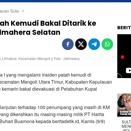
auan Sula
ah Kemudi Bakal Ditarik ke
BERI
lmahera Selatan
 Lifmatola, Kecamatan Mangoli.|| Foto : (Istimewa).
a I yang mengalami insiden patah kemudi di
Kecamatan Mangoli Utara Timur, Kabupaten Kepulauan
) kemarin bakal dievakuasi di Pelabuhan Kupal
 lanjutan terhadap 100 penumpang yang masih di KM
ang dikerahkan itu masing-masing milik PT Harita
 Buhari Buamona kepada beritadetik.id, Kamis (9/9)
SUL
MEN
POL