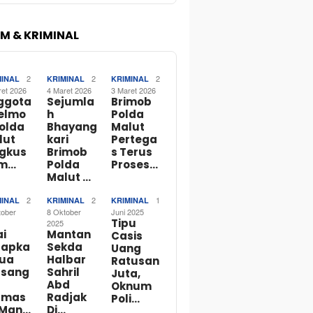
M & KRIMINAL
2
2
2
MINAL
KRIMINAL
KRIMINAL
ret 2026
4 Maret 2026
3 Maret 2026
ggota
Sejumla
Brimob
telmo
h
Polda
Polda
Bhayang
Malut
lut
kari
Pertega
ngkus
Brimob
s Terus
m…
Polda
Proses…
Malut …
2
2
1
MINAL
KRIMINAL
KRIMINAL
tober
8 Oktober
Juni 2025
Tipu
2025
ai
Mantan
Casis
tapka
Sekda
Uang
Dua
Halbar
Ratusan
rsang
Sahril
Juta,
Abd
Oknum
rmas
Radjak
Poli…
 Man…
Di…