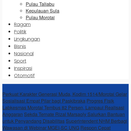
Pulau Taliabu
Kepulauan Sula
Pulau Morotai
Ragam
Politik
Lingkungan
Bisnis
Nasional
Sport
Inspirasi
Otomotif
News Update
Perkuat Karakter Generasi Muda, Kodim 1514/Morotai Gelar
Sosialisasi Empat Pilar bagi Paskibraka
Progres Fisik
Labkesmas Morotai Tembus 82 Persen, Lampaui Realisasi
Anggaran
Sekda Ternate Rizal Marsaoly Salurkan Bantuan
untuk Penyandang Disabilitas
Superintendent NHM Berbagi
Wawasan di Webinar MGEI-SC UNG
Respon Cepat