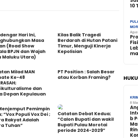
Su
10 
PUL
MOR
Agus
engar Hari Ini,
Kilas Balik Tragedi
Pr
ghubungkan Masa
Berdarah di Hutan Patani
Fis
an (Road Show
Timur, Menguji Kinerja
La
ala BPJN dan Wajah
Kepolisian
ma
u Maluku Utara)
atan Milad MAN
PT Position : Salah Besar
nate Ke-48
atau Korban Framing?
HUKU
RASAH;
ikulturalisme dan
a Depan Kepulauan
KRI
8 Ma
An
 Menjemput Pemimpin
In
Catatan Debat Kedua;
; “Vox Populi Vox Dei ;
b 
“Calon Bupati dan wakil
ra Rakyat Adalah
Ma
Bupati Pulau Morotai
ra Tuhan”
Ri
periode 2024-2029”
Ko