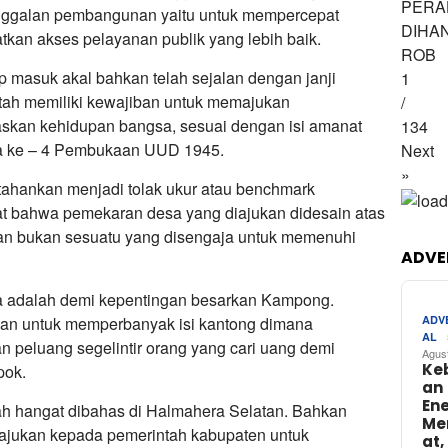
PERA
nggalan pembangunan yaitu untuk mempercepat
DIHA
an akses pelayanan publik yang lebih baik.
ROB
masuk akal bahkan telah sejalan dengan janji
1
tah memiliki kewajiban untuk memajukan
/
kan kehidupan bangsa, sesuai dengan isi amanat
134
nea ke – 4 Pembukaan UUD 1945.
Next
»
tahankan menjadi tolak ukur atau benchmark
 bahwa pemekaran desa yang diajukan didesain atas
an bukan sesuatu yang disengaja untuk memenuhi
ADVE
ya adalah demi kepentingan besarkan Kampong.
ADV
bukan untuk memperbanyak isi kantong dimana
AL
 peluang segelintir orang yang cari uang demi
Agus
Ke
pok.
an
Ene
ah hangat dibahas di Halmahera Selatan. Bahkan
Me
diajukan kepada pemerintah kabupaten untuk
at,