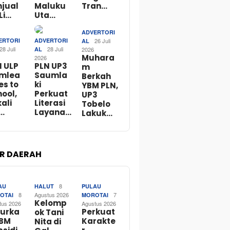
njual
Maluku
Tran…
Li…
Uta…
ADVERTORI
ERTORI
ADVERTORI
26 Juli
AL
28 Juli
28 Juli
AL
2026
Muhara
2026
N ULP
PLN UP3
m
mlea
Saumla
Berkah
es to
ki
YBM PLN,
ool,
Perkuat
UP3
ali
Literasi
Tobelo
…
Layana…
Lakuk…
R DAERAH
8
AU
HALUT
PULAU
8
Agustus 2026
7
OTAI
MOROTAI
Kelomp
tus 2026
Agustus 2026
lurka
Perkuat
ok Tani
BBM
Karakte
Nita di