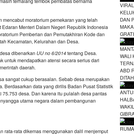
masih terhalang tembok pembatas bernama
VIRAL
KELU
DAN 
um mencabut moratorium pemekaran yang telah
MAKA
at Edaran Menteri Dalam Negeri Republik Indonesia
GRAT
ratorium Pemberian dan Pemutakhiran Kode dan
ntah Kecamatan, Kelurahan dan Desa.
MANT
 desa dibenarkan
UU no 6/2014
tentang Desa.
WALI 
k untuk mendapatkan atensi secara serius dari
TERN
merintah daerah.
ABD 
DITA
esa sangat cukup berasalan. Sebab desa merupakan
. Berdasarkan data yang dirilis Badan Pusat Statistik
ANTU
i 75.753 desa. Dan karena itu pulalah desa pantas
HALB
penyangga utama negara dalam pembangunan
WAKI
GIBR
RUMA
an rata-rata dikemas menggunakan dalil menjemput