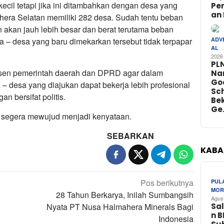
g kecil tetapi jika ini ditambahkan dengan desa yang
Pe
an 
ahera Selatan memiliki 282 desa. Sudah tentu beban
 akan jauh lebih besar dan berat terutama beban
ADV
– desa yang baru dimekarkan tersebut tidak terpapar
AL
2026
PL
onsen pemerintah daerah dan DPRD agar dalam
Na
Go
– desa yang diajukan dapat bekerja lebih profesional
Sch
n bersifat politis.
Bek
Ge
 segera mewujud menjadi kenyataan.
SEBARKAN
KABA
Pos berikutnya
PUL
MOR
28 Tahun Berkarya, Inilah Sumbangsih
Agus
Sa
Nyata PT Nusa Halmahera Minerals Bagi
n 
Indonesia