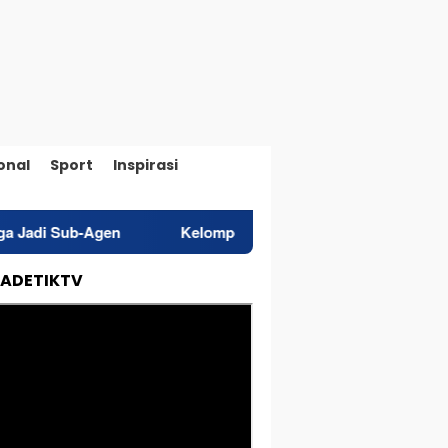
onal
Sport
Inspirasi
en
Kelompok Tani Nita di Galela Barat Terima Traktor un
TADETIKTV