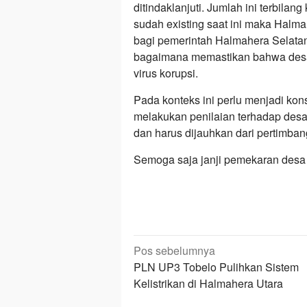
ditindaklanjuti. Jumlah ini terbilan
sudah existing saat ini maka Halm
bagi pemerintah Halmahera Selatan
bagaimana memastikan bahwa desa 
virus korupsi.
Pada konteks ini perlu menjadi k
melakukan penilaian terhadap desa 
dan harus dijauhkan dari pertimbanga
Semoga saja janji pemekaran desa
Navigasi
Pos sebelumnya
pos
PLN UP3 Tobelo Pulihkan Sistem
Kelistrikan di Halmahera Utara