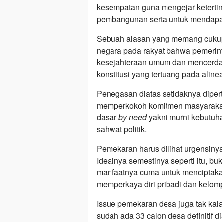
kesempatan guna mengejar keterti
pembangunan serta untuk mendapatk
Sebuah alasan yang memang cukup 
negara pada rakyat bahwa pemerin
kesejahteraan umum dan mencerdas
konstitusi yang tertuang pada ali
Penegasan diatas setidaknya diper
memperkokoh komitmen masyarakat
dasar
by need
yakni murni kebutuh
sahwat politik.
Pemekaran harus dilihat urgensin
Idealnya semestinya seperti itu, 
manfaatnya cuma untuk menciptakan
memperkaya diri pribadi dan kelom
Issue pemekaran desa juga tak kal
sudah ada 33 calon desa definitif 