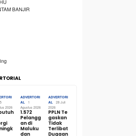
HU
NTAM BANJIR
RTORIAL
ERTORI
ADVERTORI
ADVERTORI
5
1
28 Juli
AL
AL
tus 2026
Agustus 2026
2026
butuh
1.572
PPLN Te
Pelangg
gaskan
rgi
an di
Tidak
ningk
Maluku
Terlibat
dan
Dugaan