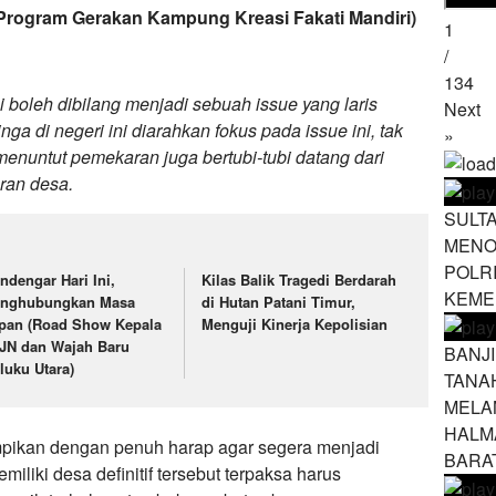
Program Gerakan Kampung Kreasi Fakati Mandiri)
1
/
134
i boleh dibilang menjadi sebuah issue yang laris
Next
a di negeri ini diarahkan fokus pada issue ini, tak
»
enuntut pemekaran juga bertubi-tubi datang dari
aran desa.
SULT
MENO
POLR
ndengar Hari Ini,
Kilas Balik Tragedi Berdarah
KEME
nghubungkan Masa
di Hutan Patani Timur,
pan (Road Show Kepala
Menguji Kinerja Kepolisian
JN dan Wajah Baru
BANJ
luku Utara)
TANA
MELA
HALM
mpikan dengan penuh harap agar segera menjadi
BARA
liki desa definitif tersebut terpaksa harus