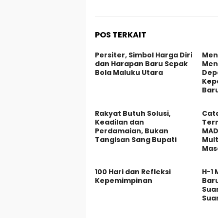
POS TERKAIT
Persiter, Simbol Harga Diri
Mend
dan Harapan Baru Sepak
Men
Bola Maluku Utara
Dep
Kep
Bar
Rakyat Butuh Solusi,
Cat
Keadilan dan
Ter
Perdamaian, Bukan
MAD
Tangisan Sang Bupati
Mult
Mas
100 Hari dan Refleksi
H-1
Kepemimpinan
Baru
Sua
Sua