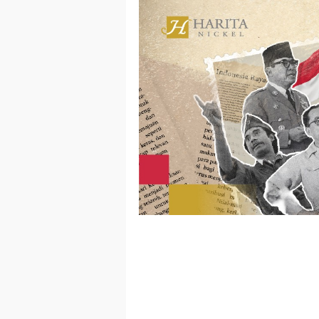
Loncat
ke
konten