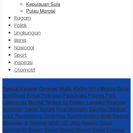
Kepulauan Sula
Pulau Morotai
Ragam
Politik
Lingkungan
Bisnis
Nasional
Sport
Inspirasi
Otomotif
News Update
Perkuat Karakter Generasi Muda, Kodim 1514/Morotai Gelar
Sosialisasi Empat Pilar bagi Paskibraka
Progres Fisik
Labkesmas Morotai Tembus 82 Persen, Lampaui Realisasi
Anggaran
Sekda Ternate Rizal Marsaoly Salurkan Bantuan
untuk Penyandang Disabilitas
Superintendent NHM Berbagi
Wawasan di Webinar MGEI-SC UNG
Respon Cepat
Keluhan Air Bersih, Bupati Morotai Pimpin Rapat Evaluasi