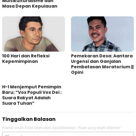
Multikulturalisme dan
Masa Depan Kepulauan
100 Hari dan Refleksi
Pemekaran Desa: Aantara
Kepemimpinan
Urgensi dan Ganjalan
Pembatasan Moratorium ||
Opini
H-1 Menjemput Pemimpin
Baru; “Vox Populi Vox Dei ;
Suara Rakyat Adalah
Suara Tuhan”
Tinggalkan Balasan
Alamat email Anda tidak akan dipublikasikan.
Ruas yang wajib ditandai
*