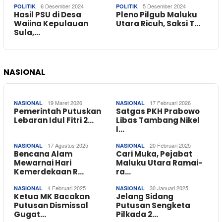
6 Desember 2024
5 Desember 2024
POLITIK
POLITIK
Hasil PSU di Desa
Pleno Pilgub Maluku
Waiina Kepulauan
Utara Ricuh, Saksi T…
Sula,…
NASIONAL
19 Maret 2026
17 Februari 2026
NASIONAL
NASIONAL
Pemerintah Putuskan
Satgas PKH Prabowo
Lebaran Idul Fitri 2…
Libas Tambang Nikel
I…
17 Agustus 2025
20 Februari 2025
NASIONAL
NASIONAL
Bencana Alam
Cari Muka, Pejabat
Mewarnai Hari
Maluku Utara Ramai-
Kemerdekaan R…
ra…
4 Februari 2025
30 Januari 2025
NASIONAL
NASIONAL
Ketua MK Bacakan
Jelang Sidang
Putusan Dismissal
Putusan Sengketa
Gugat…
Pilkada 2…