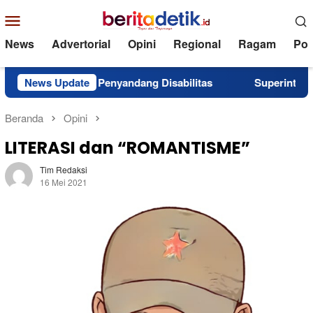
Loncat
Menu
ke
Mobile
konten
News
Advertorial
Opini
Regional
Ragam
Poli
ntuk Penyandang Disabilitas
News Update
Superintendent NHM Berb
Beranda
Opini
LITERASI dan “ROMANTISME”
Tim Redaksi
16 Mei 2021