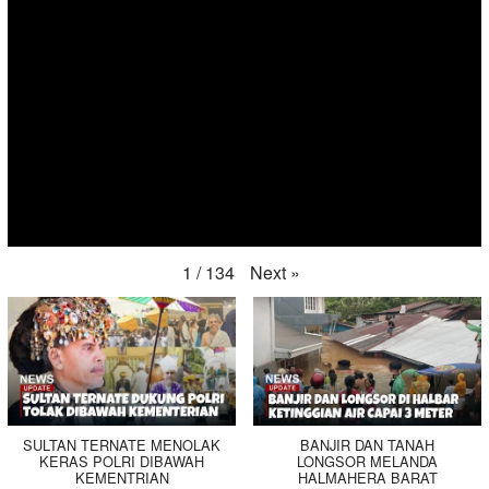
Next
»
1
/
134
SULTAN TERNATE MENOLAK
BANJIR DAN TANAH
KERAS POLRI DIBAWAH
LONGSOR MELANDA
KEMENTRIAN
HALMAHERA BARAT