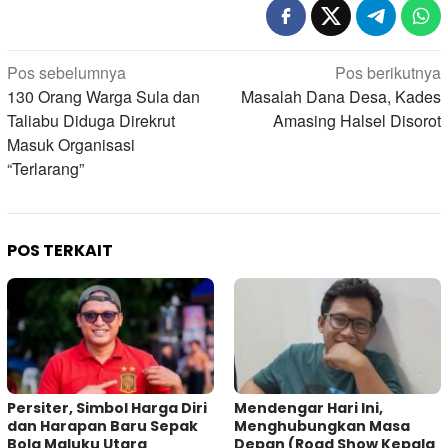
Navigasi
Pos sebelumnya
Pos berikutnya
pos
130 Orang Warga Sula dan
Masalah Dana Desa, Kades
Taliabu Diduga Direkrut
Amasing Halsel Disorot
Masuk Organisasi
“Terlarang”
POS TERKAIT
Persiter, Simbol Harga Diri
Mendengar Hari Ini,
dan Harapan Baru Sepak
Menghubungkan Masa
Bola Maluku Utara
Depan (Road Show Kepala