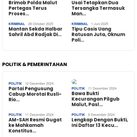
Brimob Polda Malut
Usai Tetapkan Dua
Pertegas Terus
Tersangka Termasuk
Proses…
Man…
28 Oktober 2025
1 Juni 2025
KRIMINAL
KRIMINAL
Mantan Sekda Halbar
Tipu Casis Uang
Sahril Abd Radjak Di…
Ratusan Juta, Oknum
Poli…
POLITIK & PEMERINTAHAN
12 Desember 2024
POLITIK
Partai Pengusung
11 Desember 2024
POLITIK
Bawa Bukti
Cabup Morotai Rusli-
Kecurangan Pilgub
Rio…
Malut, Pasl…
11 Desember 2024
9 Desember 2024
POLITIK
POLITIK
AM-SAH Resmi Gugat
Lengkap Dengan Bukti,
ke Mahkamah
Ini Daftar 13 Kecu…
Konstitus…