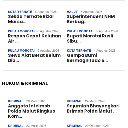
6 Agustus 2026
6 Agustus 2026
KOTA TERNATE
HALUT
Sekda Ternate Rizal
Superintendent NHM
Marsa…
Berbag…
6 Agustus 2026
5 Agustus 2026
PULAU MOROTAI
PULAU MOROTAI
Respon Cepat Keluhan
Bupati Morotai Rusli
Air …
Sibu…
5 Agustus 2026
4 Agustus 2026
PULAU MOROTAI
KOTA TERNATE
Sewa Alat Berat Belum
Gempa Bumi
Dib…
Bermagnitudo 5…
HUKUM & KRIMINAL
28 Maret 2026
24 Maret 2026
KRIMINAL
KRIMINAL
Anggota Intelmob
Sejumlah Bhayangkari
Polda Malut Ringkus
Brimob Polda Malut …
Kom…
23 Maret 2026
29 Oktober 2025
KRIMINAL
KRIMINAL