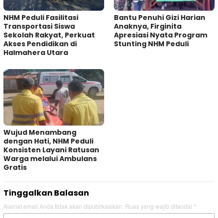
NHM Peduli Fasilitasi
Bantu Penuhi Gizi Harian
Transportasi Siswa
Anaknya, Firginita
Sekolah Rakyat, Perkuat
Apresiasi Nyata Program
Akses Pendidikan di
Stunting NHM Peduli
Halmahera Utara
Wujud Menambang
dengan Hati, NHM Peduli
Konsisten Layani Ratusan
Warga melalui Ambulans
Gratis
Tinggalkan Balasan
Alamat email Anda tidak akan dipublikasikan.
Ruas yang wajib ditandai
*