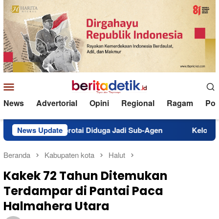
Loncat
ke
konten
Menu
Mobile
News
Advertorial
Opini
Regional
Ragam
Poli
Morotai Diduga Jadi Sub-Agen
News Update
Kelompok Tani Nita di Gal
Beranda
Kabupaten kota
Halut
Kakek 72 Tahun Ditemukan
Terdampar di Pantai Paca
Halmahera Utara