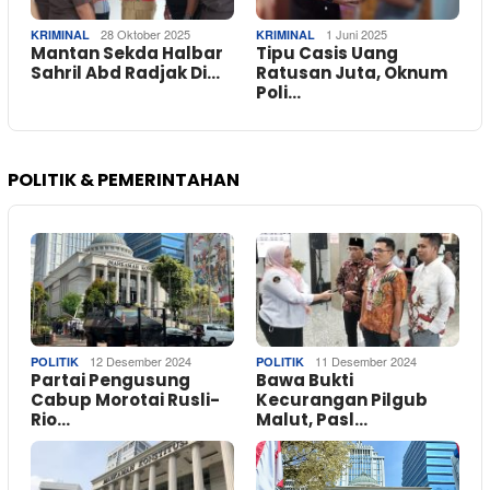
28 Oktober 2025
1 Juni 2025
KRIMINAL
KRIMINAL
Mantan Sekda Halbar
Tipu Casis Uang
Sahril Abd Radjak Di…
Ratusan Juta, Oknum
Poli…
POLITIK & PEMERINTAHAN
12 Desember 2024
11 Desember 2024
POLITIK
POLITIK
Partai Pengusung
Bawa Bukti
Cabup Morotai Rusli-
Kecurangan Pilgub
Rio…
Malut, Pasl…