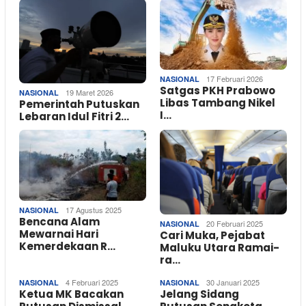
17 Februari 2026
NASIONAL
Satgas PKH Prabowo
19 Maret 2026
NASIONAL
Libas Tambang Nikel
Pemerintah Putuskan
I…
Lebaran Idul Fitri 2…
17 Agustus 2025
NASIONAL
Bencana Alam
20 Februari 2025
NASIONAL
Mewarnai Hari
Cari Muka, Pejabat
Kemerdekaan R…
Maluku Utara Ramai-
ra…
4 Februari 2025
30 Januari 2025
NASIONAL
NASIONAL
Ketua MK Bacakan
Jelang Sidang