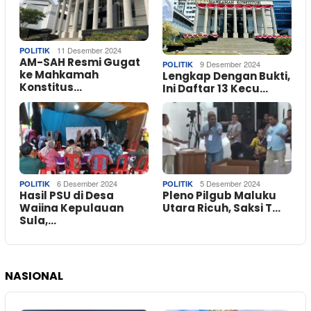
11 Desember 2024
POLITIK
AM-SAH Resmi Gugat
9 Desember 2024
POLITIK
ke Mahkamah
Lengkap Dengan Bukti,
Konstitus…
Ini Daftar 13 Kecu…
6 Desember 2024
5 Desember 2024
POLITIK
POLITIK
Hasil PSU di Desa
Pleno Pilgub Maluku
Waiina Kepulauan
Utara Ricuh, Saksi T…
Sula,…
NASIONAL