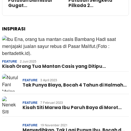
Putusan Dismissal
Putusan Sengketa
Gugat…
Pilkada 2…
INSPIRASI
2 Juni 2025
FEATURE
Kisah Orang Tua Mantan Casis yang Ditipu…
3 April 2023
FEATURE
Tak Punya Biaya, Bocah 4 Tahun di Halmah…
7 Februari 2023
FEATURE
Kisah Siti Marwa Ibu Paruh Baya di Morot…
19 November 2021
FEATURE
Menyedihkan, Tak Lagi Punya Ibu, Bocah d…