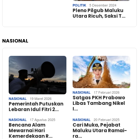
5 Desember 2024
POLITIK
Pleno Pilgub Maluku
Utara Ricuh, Saksi T…
NASIONAL
17 Februari 2026
NASIONAL
Satgas PKH Prabowo
19 Maret 2026
NASIONAL
Libas Tambang Nikel
Pemerintah Putuskan
I…
Lebaran Idul Fitri 2…
17 Agustus 2025
20 Februari 2025
NASIONAL
NASIONAL
Bencana Alam
Cari Muka, Pejabat
Mewarnai Hari
Maluku Utara Ramai-
Kemerdekaan R…
ra…