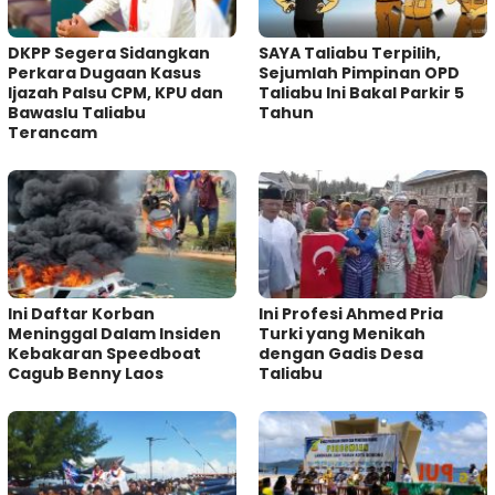
DKPP Segera Sidangkan
SAYA Taliabu Terpilih,
Perkara Dugaan Kasus
Sejumlah Pimpinan OPD
Ijazah Palsu CPM, KPU dan
Taliabu Ini Bakal Parkir 5
Bawaslu Taliabu
Tahun
Terancam
Ini Daftar Korban
Ini Profesi Ahmed Pria
Meninggal Dalam Insiden
Turki yang Menikah
Kebakaran Speedboat
dengan Gadis Desa
Cagub Benny Laos
Taliabu