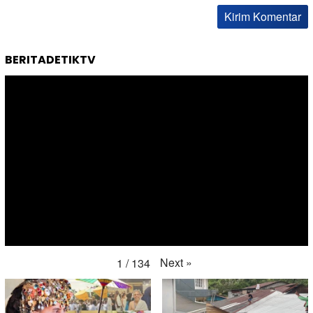
BERITADETIKTV
Next
»
1
/
134