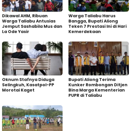
Dikawal AHM, Ribuan
Warga Taliabu Harus
Warga Taliabu Antusias
Bangga, Bupati Aliong
Jemput Sashabila Mus dan
Teken 7 Prestasi Ini di Hari
La Ode Yasir
Kemerdekaan
Oknum Stafnya Diduga
Bupati Aliong Terima
Selingkuh, Kasatpol-PP
Kunker Rombongan Ditjen
Morotai Kaget
Bina Marga Kementerian
PUPR di Taliabu