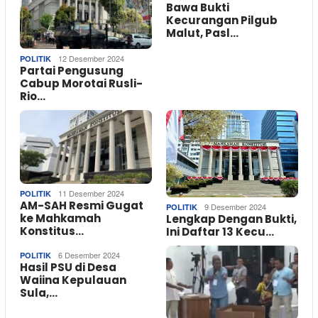
Bawa Bukti
Kecurangan Pilgub
Malut, Pasl…
12 Desember 2024
POLITIK
Partai Pengusung
Cabup Morotai Rusli-
Rio…
11 Desember 2024
POLITIK
AM-SAH Resmi Gugat
9 Desember 2024
POLITIK
ke Mahkamah
Lengkap Dengan Bukti,
Konstitus…
Ini Daftar 13 Kecu…
6 Desember 2024
POLITIK
Hasil PSU di Desa
Waiina Kepulauan
Sula,…