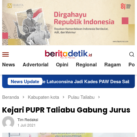
Loncat
ke
konten
Menu
Mobile
News
Advertorial
Opini
Regional
Ragam
Poli
 Side Latuconsina Jadi Kades PAW Desa Sabala
News Update
Resmi Na
Beranda
Kabupaten kota
Pulau Taliabu
Kejari PUPR Taliabu Gabung Jurus
Tim Redaksi
1 Juli 2021