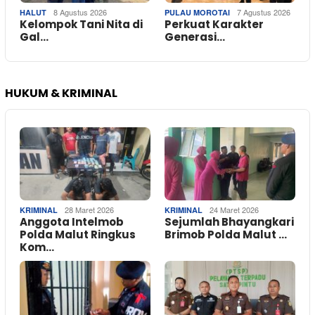
8 Agustus 2026
7 Agustus 2026
HALUT
PULAU MOROTAI
Kelompok Tani Nita di
Perkuat Karakter
Gal…
Generasi…
HUKUM & KRIMINAL
28 Maret 2026
24 Maret 2026
KRIMINAL
KRIMINAL
Anggota Intelmob
Sejumlah Bhayangkari
Polda Malut Ringkus
Brimob Polda Malut …
Kom…