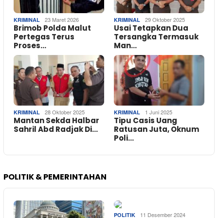
23 Maret 2026
29 Oktober 2025
KRIMINAL
KRIMINAL
Brimob Polda Malut
Usai Tetapkan Dua
Pertegas Terus
Tersangka Termasuk
Proses…
Man…
28 Oktober 2025
1 Juni 2025
KRIMINAL
KRIMINAL
Mantan Sekda Halbar
Tipu Casis Uang
Sahril Abd Radjak Di…
Ratusan Juta, Oknum
Poli…
POLITIK & PEMERINTAHAN
11 Desember 2024
POLITIK