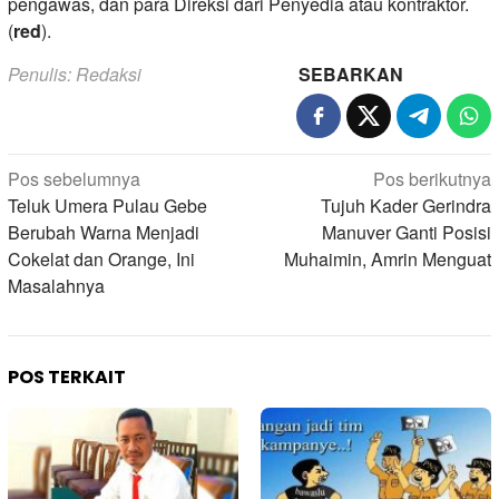
pengawas, dan para Direksi dari Penyedia atau kontraktor.
(
red
).
Penulis: Redaksi
SEBARKAN
Navigasi
Pos sebelumnya
Pos berikutnya
pos
Teluk Umera Pulau Gebe
Tujuh Kader Gerindra
Berubah Warna Menjadi
Manuver Ganti Posisi
Cokelat dan Orange, Ini
Muhaimin, Amrin Menguat
Masalahnya
POS TERKAIT