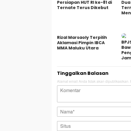
Persiapan HUT RI ke-81 di
Dua 
Ternate Terus Dikebut
Ter
Men
Rizal Marsaoly Terpilih
BPJ
Aklamasi Pimpin IBCA
Baw
MMA Maluku Utara
Pen
Jam
Tinggalkan Balasan
Alamat email Anda tidak akan dipublikasikan.