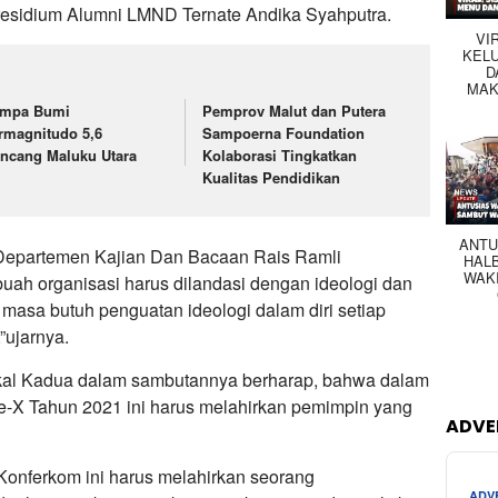
residium Alumni LMND Ternate Andika Syahputra.
VI
KEL
D
MAK
mpa Bumi
Pemprov Malut dan Putera
rmagnitudo 5,6
Sampoerna Foundation
ncang Maluku Utara
Kolaborasi Tingkatkan
Kualitas Pendidikan
ANTU
Departemen Kajian Dan Bacaan Rais Ramli
HAL
WAK
uah organisasi harus dilandasi dengan ideologi dan
 masa butuh penguatan ideologi dalam diri setiap
”ujarnya.
kal Kadua dalam sambutannya berharap, bahwa dalam
X Tahun 2021 ini harus melahirkan pemimpin yang
ADVE
onferkom ini harus melahirkan seorang
ADV