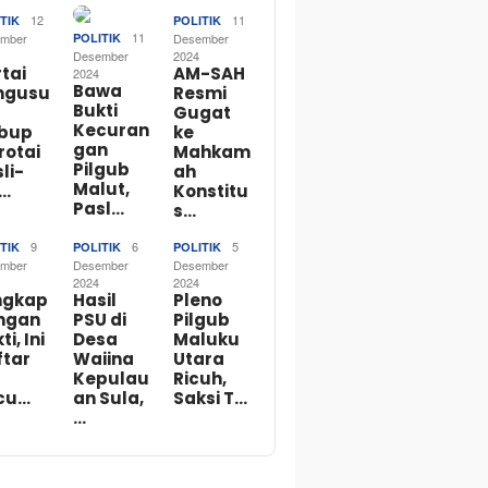
12
11
TIK
POLITIK
11
mber
POLITIK
Desember
Desember
2024
tai
AM-SAH
2024
Bawa
ngusu
Resmi
Bukti
Gugat
Kecuran
bup
ke
gan
rotai
Mahkam
Pilgub
li-
ah
Malut,
o…
Konstitu
Pasl…
s…
9
6
5
TIK
POLITIK
POLITIK
mber
Desember
Desember
2024
2024
ngkap
Hasil
Pleno
ngan
PSU di
Pilgub
ti, Ini
Desa
Maluku
ftar
Waiina
Utara
Kepulau
Ricuh,
cu…
an Sula,
Saksi T…
…