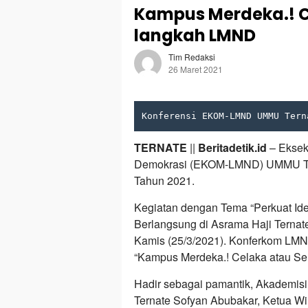
Kampus Merdeka.! Ce
langkah LMND
Tim Redaksi
26 Maret 2021
Konferensi EKOM-LMND UMMU Tern
TERNATE
||
Beritadetik.id
– Eksek
Demokrasi (EKOM-LMND) UMMU Tern
Tahun 2021.
Kegiatan dengan Tema “Perkuat Ide
Berlangsung di Asrama Haji Ternat
Kamis (25/3/2021). Konferkom LMND
“Kampus Merdeka.! Celaka atau Se
Hadir sebagai pamantik, Akademisi
Ternate Sofyan Abubakar, Ketua W