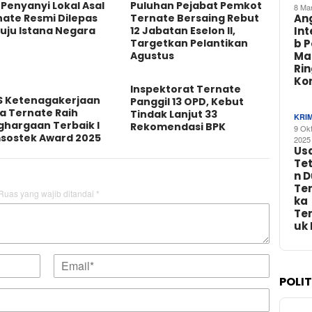
Penyanyi Lokal Asal
Puluhan Pejabat Pemkot
8 Ma
An
nate Resmi Dilepas
Ternate Bersaing Rebut
In
uju Istana Negara
12 Jabatan Eselon II,
b 
Targetkan Pelantikan
Ma
Agustus
Ri
Ko
Inspektorat Ternate
S Ketenagakerjaan
Panggil 13 OPD, Kebut
a Ternate Raih
Tindak Lanjut 33
KRI
ghargaan Terbaik I
Rekomendasi BPK
9 Ok
sostek Award 2025
2025
Us
Te
n 
Te
Ruas yang wajib ditandai
*
ka
Te
uk
POLI