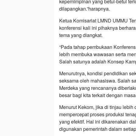
kepemimpinan yang betul-betul ter
dilapangkan.”harapnya.
Ketua Komisariat LMND UMMU Tern
konferensi kali ini pihaknya berh
tema yang diangkat.
“Pada tahap pembukaan Konferensi ka
lebih membuka wawasan serta menelu
Salah satunya adalah Konsep Kamp
Menurutnya, kondisi pendidikan sek
seksama oleh mahasiswa. Salah s
Merdeka yang rencananya diberlaku
besar bagi kita terkait dengan mas
Menurut Kekom, jika di tinjau lebi
mempercepat proses produksi tena
yang efektif. Hal ini dikarenakan da
digunakan pemerintah dalam setiap