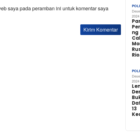
POLI
web saya pada peramban ini untuk komentar saya
Dese
2024
Par
Pe
ng
Ca
Mo
Rus
Ri
POLI
Dese
2024
Le
De
Buk
Da
13
Ke