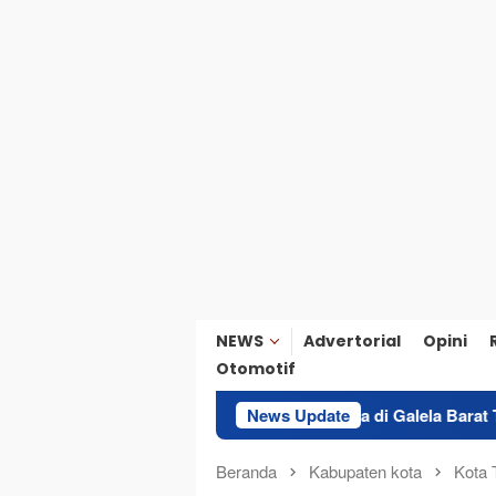
NEWS
Advertorial
Opini
Otomotif
Agen
Kelompok Tani Nita di Galela Barat Terima Traktor 
News Update
Beranda
Kabupaten kota
Kota 