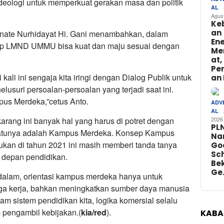
ideologi untuk memperkuat gerakan masa dan politik
AL
Agus
Ke
an
ate Nurhidayat Hi. Gani menambahkan, dalam
Ene
arap LMND UMMU bisa kuat dan maju sesuai dengan
Me
at,
Pe
li ini sengaja kita iringi dengan Dialog Publik untuk
an 
suri persoalan-persoalan yang terjadi saat ini.
us Merdeka,”cetus Anto.
ADV
AL
2026
arang ini banyak hal yang harus di potret dengan
PL
atunya adalah Kampus Merdeka. Konsep Kampus
Na
kan di tahun 2021 ini masih memberi tanda tanya
Go
Sch
a depan pendidikan.
Bek
Ge
h dalam, orientasi kampus merdeka hanya untuk
ga kerja, bahkan meningkatkan sumber daya manusia
lam sistem pendidikan kita, logika komersial selalu
 pengambil kebijakan.(
kia/red
).
KABA