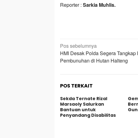
Reporter :
Sarkia Muhlis.
Navigasi
Pos sebelumnya
pos
HMI Desak Polda Segera Tangkap 
Pembunuhan di Hutan Halteng
POS TERKAIT
Sekda Ternate Rizal
Gem
Marsaoly Salurkan
Ber
Bantuan untuk
Gun
Penyandang Disabilitas