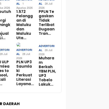
5
1
28 Juli
AL
AL
tus 2026
Agustus 2026
2026
butuh
1.572
PPLN Te
Pelangg
gaskan
rgi
an di
Tidak
ningk
Maluku
Terlibat
dan
Dugaan
njual
Maluku
Tran…
Li…
Uta…
ADVERTORI
ERTORI
ADVERTORI
26 Juli
AL
28 Juli
28 Juli
AL
2026
Muhara
2026
N ULP
PLN UP3
m
mlea
Saumla
Berkah
es to
ki
YBM PLN,
ool,
Perkuat
UP3
ali
Literasi
Tobelo
…
Layana…
Lakuk…
R DAERAH