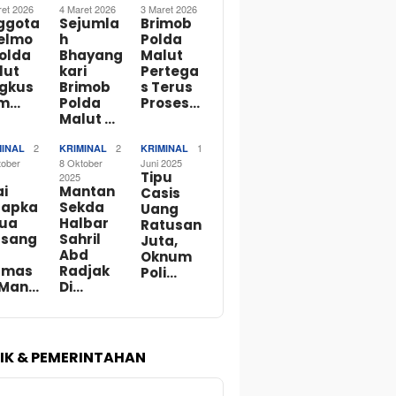
ret 2026
4 Maret 2026
3 Maret 2026
ggota
Sejumla
Brimob
telmo
h
Polda
Polda
Bhayang
Malut
lut
kari
Pertega
ngkus
Brimob
s Terus
m…
Polda
Proses…
Malut …
2
2
1
MINAL
KRIMINAL
KRIMINAL
tober
8 Oktober
Juni 2025
Tipu
2025
ai
Mantan
Casis
tapka
Sekda
Uang
Dua
Halbar
Ratusan
rsang
Sahril
Juta,
Abd
Oknum
rmas
Radjak
Poli…
 Man…
Di…
TIK & PEMERINTAHAN