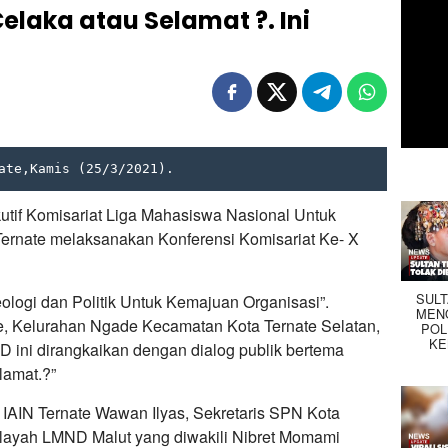
laka atau Selamat ?. Ini
ate,Kamis (25/3/2021).
utif Komisariat Liga Mahasiswa Nasional Untuk
ate melaksanakan Konferensi Komisariat Ke- X
SUL
ologi dan Politik Untuk Kemajuan Organisasi”.
MEN
e, Kelurahan Ngade Kecamatan Kota Ternate Selatan,
POL
KE
 ini dirangkaikan dengan dialog publik bertema
lamat.?”
 IAIN Ternate Wawan Ilyas, Sekretaris SPN Kota
ilayah LMND Malut yang diwakili Nibret Momami