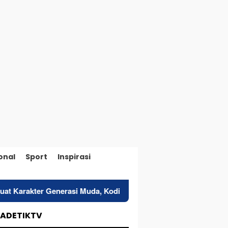
onal
Sport
Inspirasi
nerasi Muda, Kodim 1514/Morotai Gelar Sosialisasi Empat Pilar 
TADETIKTV