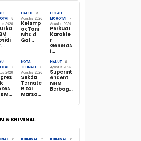
8
AU
HALUT
PULAU
8
Agustus 2026
7
OTAI
MOROTAI
Kelomp
tus 2026
Agustus 2026
lurka
Perkuat
ok Tani
BBM
Karakte
Nita di
bsidi
r
Gal…
T…
Generas
i…
6
AU
KOTA
HALUT
7
6
Agustus 2026
OTAI
TERNATE
Superint
tus 2026
Agustus 2026
ogres
Sekda
endent
ik
Ternate
NHM
bkes
Rizal
Berbag…
s M…
Marsa…
M & KRIMINAL
2
2
2
MINAL
KRIMINAL
KRIMINAL