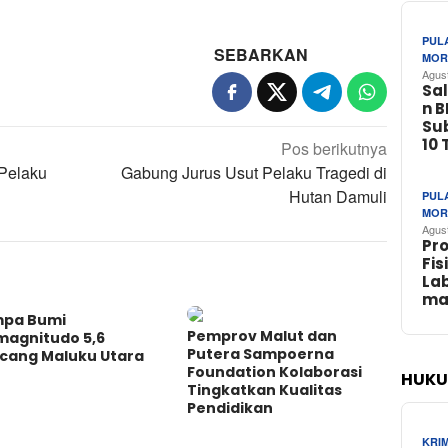
PUL
SEBARKAN
MOR
Agus
Sa
n 
Su
10 
Pos berikutnya
Pelaku
Gabung Jurus Usut Pelaku Tragedi di
Hutan Damuli
PUL
MOR
Agus
Pr
Fis
La
ma
pa Bumi
Pemprov Malut dan
magnitudo 5,6
Putera Sampoerna
cang Maluku Utara
Foundation Kolaborasi
HUKU
Tingkatkan Kualitas
Pendidikan
KRI