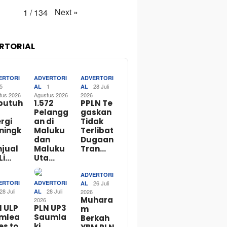
Next
»
1
/
134
RTORIAL
ERTORI
ADVERTORI
ADVERTORI
5
1
28 Juli
AL
AL
tus 2026
Agustus 2026
2026
butuh
1.572
PPLN Te
Pelangg
gaskan
rgi
an di
Tidak
ningk
Maluku
Terlibat
dan
Dugaan
njual
Maluku
Tran…
Li…
Uta…
ADVERTORI
ERTORI
ADVERTORI
26 Juli
AL
28 Juli
28 Juli
AL
2026
Muhara
2026
N ULP
PLN UP3
m
mlea
Saumla
Berkah
es to
ki