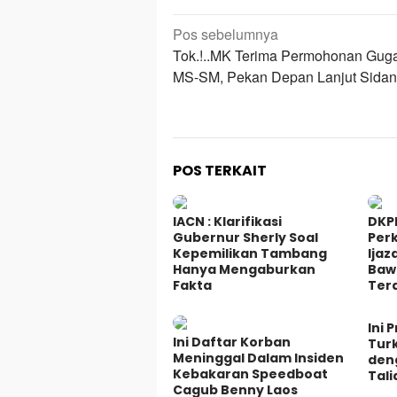
Navigasi
Pos sebelumnya
pos
Tok.!..MK Terima Permohonan Gug
MS-SM, Pekan Depan Lanjut Sida
POS TERKAIT
IACN : Klarifikasi
DKP
Gubernur Sherly Soal
Per
Kepemilikan Tambang
Ijaz
Hanya Mengaburkan
Baw
Fakta
Ter
Ini 
Ini Daftar Korban
Tur
Meninggal Dalam Insiden
den
Kebakaran Speedboat
Tal
Cagub Benny Laos