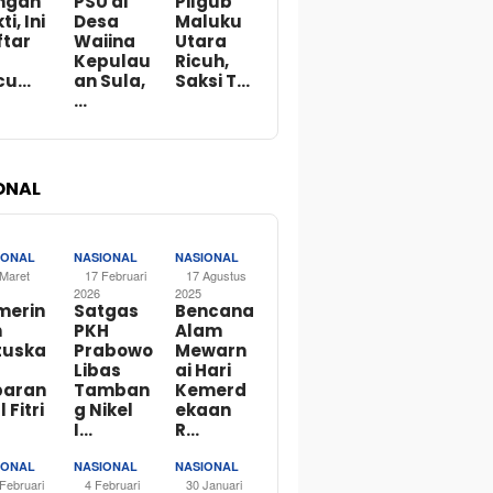
ngan
PSU di
Pilgub
ti, Ini
Desa
Maluku
ftar
Waiina
Utara
Kepulau
Ricuh,
cu…
an Sula,
Saksi T…
…
ONAL
IONAL
NASIONAL
NASIONAL
 Maret
17 Februari
17 Agustus
2026
2025
merin
Satgas
Bencana
h
PKH
Alam
tuska
Prabowo
Mewarn
Libas
ai Hari
baran
Tamban
Kemerd
l Fitri
g Nikel
ekaan
I…
R…
IONAL
NASIONAL
NASIONAL
Februari
4 Februari
30 Januari