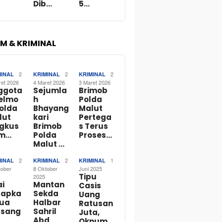
Dib…
5…
M & KRIMINAL
2
2
2
MINAL
KRIMINAL
KRIMINAL
ret 2026
4 Maret 2026
3 Maret 2026
ggota
Sejumla
Brimob
telmo
h
Polda
Polda
Bhayang
Malut
lut
kari
Pertega
ngkus
Brimob
s Terus
m…
Polda
Proses…
Malut …
2
2
1
MINAL
KRIMINAL
KRIMINAL
tober
8 Oktober
Juni 2025
Tipu
2025
ai
Mantan
Casis
tapka
Sekda
Uang
Dua
Halbar
Ratusan
rsang
Sahril
Juta,
Abd
Oknum