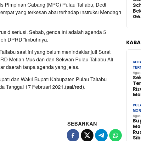
elis Pimpinan Cabang (MPC) Pulau Taliabu, Dedi
Sch
Bek
empat yang terkesan abai terhadap instruksi Mendagri
Ge
rus diseriusi. Sebab, genda ini adalah agenda 5
oleh DPRD,”imbuhnya.
KABA
liabu saat ini yang belum menindaklanjuti Surat
PRD Meilan Mus dan dan Sekwan Pulau Taliabu Ali
KOT
r daerah tanpa agenda yang jelas.
TER
Agus
Se
upati dan Wakil Bupati Kabupaten Pulau Taliabu
Te
da Tanggal 17 Februari 2021.(
sal/red
).
Riz
Ma
PUL
MOR
Agus
Bu
SEBARKAN
Mo
Rus
Si