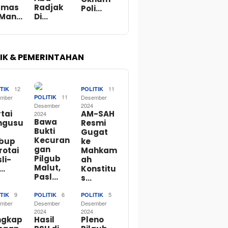
rmas
Radjak
Poli…
 Man…
Di…
TIK & PEMERINTAHAN
12
11
TIK
POLITIK
11
mber
POLITIK
Desember
Desember
2024
tai
AM-SAH
2024
Bawa
ngusu
Resmi
Bukti
Gugat
Kecuran
bup
ke
gan
rotai
Mahkam
Pilgub
li-
ah
Malut,
o…
Konstitu
Pasl…
s…
9
6
5
TIK
POLITIK
POLITIK
mber
Desember
Desember
2024
2024
ngkap
Hasil
Pleno