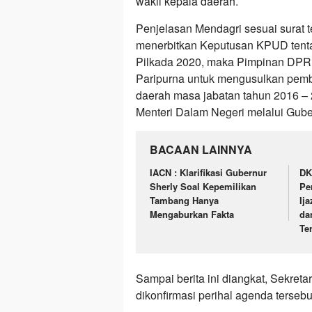
wakil kepala daerah.
Penjelasan Mendagri sesuai surat t
menerbitkan Keputusan KPUD tentan
Pilkada 2020, maka Pimpinan DPR
Paripurna untuk mengusulkan pembe
daerah masa jabatan tahun 2016 – 
Menteri Dalam Negeri melalui Gube
BACAAN LAINNYA
IACN : Klarifikasi Gubernur
DK
Sherly Soal Kepemilikan
Pe
Tambang Hanya
Ij
Mengaburkan Fakta
da
Te
Sampai berita ini diangkat, Sekre
dikonfirmasi perihal agenda terseb