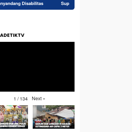
tas
Superintendent NHM Berbagi Wawasan di Webinar
TADETIKTV
Next
»
1
/
134