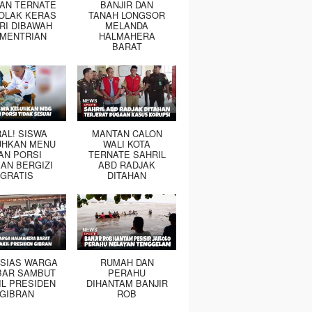
TAN TERNATE
BANJIR DAN
OLAK KERAS
TANAH LONGSOR
RI DIBAWAH
MELANDA
MENTRIAN
HALMAHERA
BARAT
RAL! SISWA
MANTAN CALON
UHKAN MENU
WALI KOTA
AN PORSI
TERNATE SAHRIL
AN BERGIZI
ABD RADJAK
GRATIS
DITAHAN
SIAS WARGA
RUMAH DAN
BAR SAMBUT
PERAHU
IL PRESIDEN
DIHANTAM BANJIR
GIBRAN
ROB