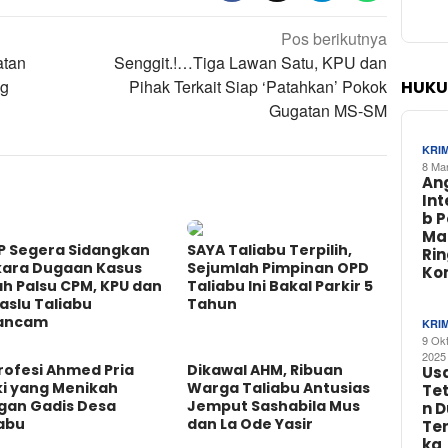
Pos berikutnya
atan
Senggit.!…Tiga Lawan Satu, KPU dan
ng
Pihak Terkait Siap ‘Patahkan’ Pokok
HUKU
Gugatan MS-SM
KRI
8 Ma
An
In
b 
Ma
P Segera Sidangkan
SAYA Taliabu Terpilih,
Ri
kara Dugaan Kasus
Sejumlah Pimpinan OPD
Ko
ah Palsu CPM, KPU dan
Taliabu Ini Bakal Parkir 5
aslu Taliabu
Tahun
ancam
KRI
9 Ok
2025
Profesi Ahmed Pria
Dikawal AHM, Ribuan
Us
ki yang Menikah
Warga Taliabu Antusias
Te
gan Gadis Desa
Jemput Sashabila Mus
n 
iabu
dan La Ode Yasir
Te
ka