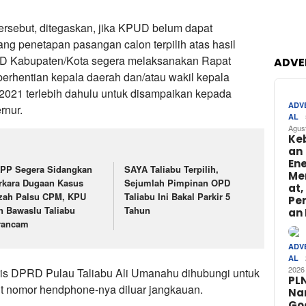
ersebut, ditegaskan, jika KPUD belum dapat
g penetapan pasangan calon terpilih atas hasil
D Kabupaten/Kota segera melaksanakan Rapat
ADVE
rhentian kepala daerah dan/atau wakil kepala
2021 terlebih dahulu untuk disampaikan kepada
ADV
rnur.
AL
Agus
Ke
an
Ene
PP Segera Sidangkan
SAYA Taliabu Terpilih,
Me
rkara Dugaan Kasus
Sejumlah Pimpinan OPD
at,
azah Palsu CPM, KPU
Taliabu Ini Bakal Parkir 5
Pe
n Bawaslu Taliabu
Tahun
an 
rancam
ADV
AL
2026
taris DPRD Pulau Taliabu Ali Umanahu dihubungi untuk
PL
ut nomor hendphone-nya diluar jangkauan.
Na
Go