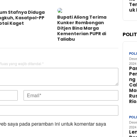
Te
uk
um Stafnya Diduga
Bupati Aliong Terima
ngkuh, Kasatpol-PP
Kunker Rombongan
otai Kaget
Ditjen Bina Marga
Kementerian PUPR di
POLI
Taliabu
POLI
Dese
Ruas yang wajib ditandai
*
2024
Par
Pe
ng
Ca
Mo
Rus
Ri
POLI
Dese
web saya pada peramban ini untuk komentar saya
2024
Le