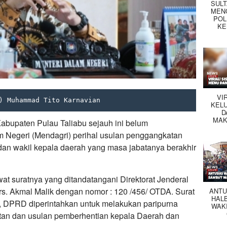
SUL
MEN
POL
KE
VI
) Muhammad Tito Karnavian
KEL
D
MAK
bupaten Pulau Taliabu sejauh ini belum
am Negeri (Mendagri) perihal usulan penggangkatan
an wakil kepala daerah yang masa jabatanya berakhir
wat suratnya yang ditandatangani Direktorat Jenderal
rs. Akmal Malik dengan nomor : 120 /456/ OTDA. Surat
ANTU
HAL
ut, DPRD diperintahkan untuk melakukan paripurna
WAK
atan dan usulan pemberhentian kepala Daerah dan