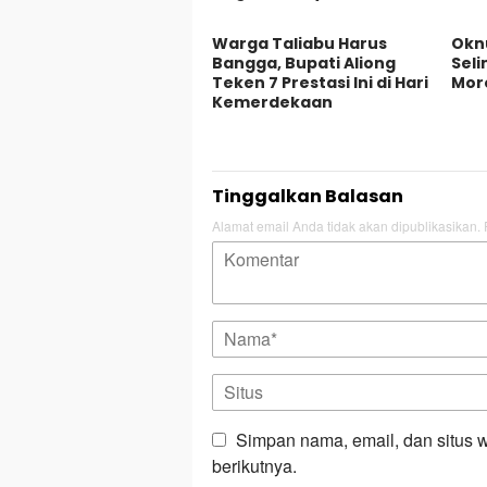
Warga Taliabu Harus
Okn
Bangga, Bupati Aliong
Seli
Teken 7 Prestasi Ini di Hari
Mor
Kemerdekaan
Tinggalkan Balasan
Alamat email Anda tidak akan dipublikasikan.
Simpan nama, email, dan situs 
berikutnya.