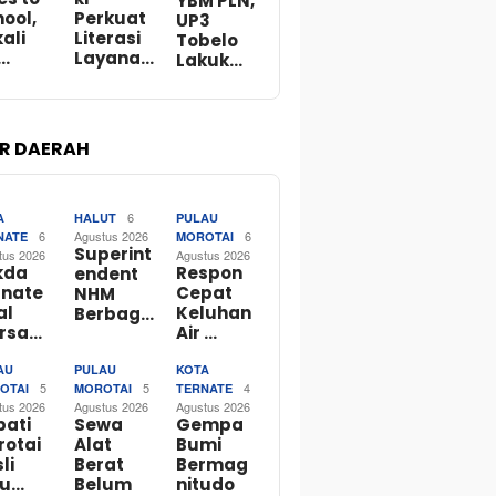
YBM PLN,
ool,
Perkuat
UP3
ali
Literasi
Tobelo
…
Layana…
Lakuk…
R DAERAH
6
A
HALUT
PULAU
6
Agustus 2026
6
NATE
MOROTAI
Superint
tus 2026
Agustus 2026
kda
Respon
endent
rnate
Cepat
NHM
al
Keluhan
Berbag…
rsa…
Air …
AU
PULAU
KOTA
5
5
4
OTAI
MOROTAI
TERNATE
tus 2026
Agustus 2026
Agustus 2026
pati
Sewa
Gempa
rotai
Alat
Bumi
li
Berat
Bermag
bu…
Belum
nitudo