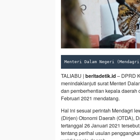
Menteri Dalam Negeri (Mendagri
TALIABU |
beritadetik.id
– DPRD Ka
menindaklanjuti surat Menteri Dal
dan pemberhentian kepala daerah d
Februari 2021 mendatang.
Hal ini sesuai perintah Mendagri le
(Dirjen) Otonomi Daerah (OTDA), D
tertanggal 26 Januari 2021 terseb
tentang perihal usulan penggangk