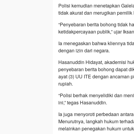
Polisi kemudian menetapkan Galela
tidak akurat dan merugikan pemili
“Penyebaran berita bohong tidak h
ketidakpercayaan publik,” ujar Ik
Ia menegaskan bahwa kliennya tidak
dengan izin dari negara.
Hasanuddin Hidayat, akademisi hu
penyebaran berita bohong dapat dik
ayat (3) UU ITE dengan ancaman pi
rupiah.
“Polisi berhak menyelidiki dan meni
ini,” tegas Hasanuddin.
Ia juga menyoroti perbedaan anta
Menurutnya, langkah hukum terha
melainkan penegakan hukum untuk