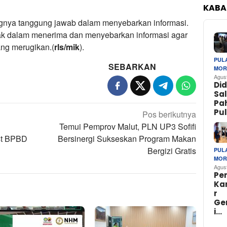
KABA
ngnya tanggung jawab dalam menyebarkan informasi.
jak dalam menerima dan menyebarkan informasi agar
ang merugikan.(
rls/mik
).
PUL
SEBARKAN
MOR
Agus
Di
Sa
Pa
Pu
Pos berikutnya
Temui Pemprov Malut, PLN UP3 Sofifi
st BPBD
Bersinergi Sukseskan Program Makan
Bergizi Gratis
PUL
MOR
Agus
Pe
Ka
r
Ge
i…