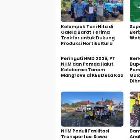
Kelompok Tani Nita di
Sup
Galela Barat Terima
Ber
Traktor untuk Dukung
Web
Produksi Hortikultura
Peringati HMD 2026, PT
Ber
NHM dan Pemda Halut
Bupa
Kolaborasi Tanam
Pem
Mangrove di KEE Desa Kao
Gul
Dib
NHM Peduli Fasilitasi
Bant
Transportasi Siswa
Anak