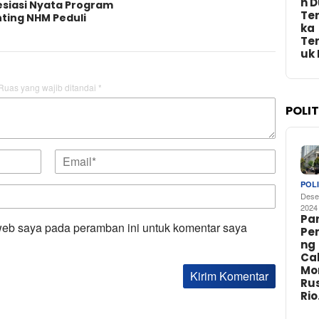
n 
esiasi Nyata Program
Te
ting NHM Peduli
ka
Te
uk
Ruas yang wajib ditandai
*
POLI
POLI
Dese
2024
Par
web saya pada peramban ini untuk komentar saya
Pe
ng
Ca
Mo
Rus
Ri