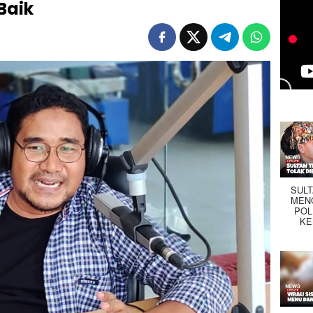
Baik
SUL
MEN
POL
KE