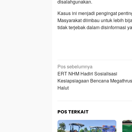
disalahgunakan.
Kasus ini menjadi pengingat penti
Masyarakat diimbau untuk lebih bi
tidak terjebak dalam disinformasi y
Navigasi
Pos sebelumnya
pos
ERT NHM Hadiri Sosialisasi
Kesiapsiagaan Bencana Megathru
Halut
POS TERKAIT