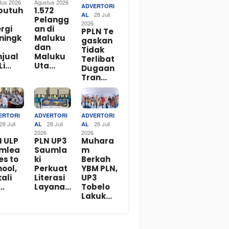
tus 2026
Agustus 2026
ADVERTORI
butuh
1.572
28 Juli
AL
Pelangg
2026
rgi
an di
PPLN Te
ningk
Maluku
gaskan
dan
Tidak
njual
Maluku
Terlibat
Li…
Uta…
Dugaan
Tran…
ERTORI
ADVERTORI
ADVERTORI
28 Juli
28 Juli
26 Juli
AL
AL
2026
2026
N ULP
PLN UP3
Muhara
mlea
Saumla
m
es to
ki
Berkah
ool,
Perkuat
YBM PLN,
ali
Literasi
UP3
…
Layana…
Tobelo
Lakuk…