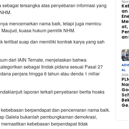
Agus
 sebagai tersangka atas penyebaran informasi yang
Ke
an
k NHM.
Ene
Me
anya mencemarkan nama baik, tetapi juga memicu
at,
san Maujud, kuasa hukum pemilik NHM.
Pe
an 
 terlibat suap dan memiliki kontrak karya yang sah
kum dari IAIN Ternate, menjelaskan bahwa
ADV
ategorikan sebagai tindak pidana sesuai Pasal 27
AL
dana penjara hingga 6 tahun atau denda 1 miliar
2026
PL
Na
Go
ndaklanjuti laporan terkait penyebaran berita hoaks
Sch
Bek
Ge
ra kebebasan berpendapat dan pencemaran nama baik.
dap Galela bukanlah pembungkaman demokrasi,
 memastikan kebebasan berpendapat tidak