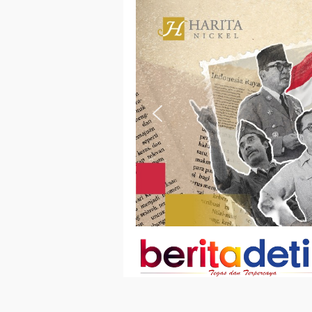
Loncat
ke
konten