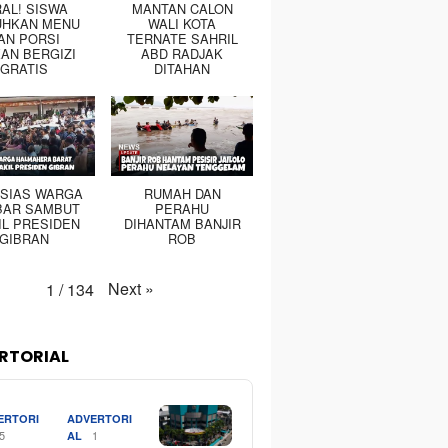
RAL! SISWA
MANTAN CALON
UHKAN MENU
WALI KOTA
AN PORSI
TERNATE SAHRIL
AN BERGIZI
ABD RADJAK
GRATIS
DITAHAN
SIAS WARGA
RUMAH DAN
BAR SAMBUT
PERAHU
IL PRESIDEN
DIHANTAM BANJIR
GIBRAN
ROB
Next
»
1
/
134
RTORIAL
ERTORI
ADVERTORI
5
1
AL