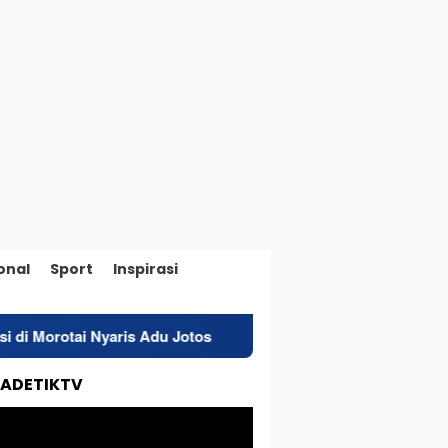
onal
Sport
Inspirasi
du Jotos
Salurkan BBM Subsidi 10 Ton, Polres Pulau Mo
TADETIKTV