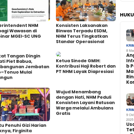
HUKU
erintendent NHM
Konsisten Laksanakan
bagi Wawasan di
Binwas Terpadu ESDM,
inar MGEI-SC UNG
NHM Terus Tingkatkan
Standar Operasional
KRI
8 Ma
An
kat Tangan Dingin
In
Ketua Sinode GMIH:
ti Piet Babua,
b 
Kontribusi Haji Robert dan
bangunan Jembatan
Ma
PT NHM Layak Diapresiasi
o–Tonuo Mulai
Ri
angun
Ko
Wujud Menambang
dengan Hati, NHM Peduli
Konsisten Layani Ratusan
Warga melalui Ambulans
KRI
Gratis
9 Ok
2025
Us
u Penuhi Gizi Harian
Te
nya, Firginita