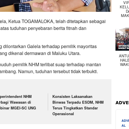
VI
KEL
D
MAK
la, Ketua TOGAMALOKA, telah ditetapkan sebagai
atas tuduhan penyebaran berita fitnah dan
g dilontarkan Galela terhadap pemilik mayoritas
ng dikenal dermawan di Maluku Utara.
ANTU
HAL
nuduh pemilik NHM terlibat suap terhadap mantan
WAK
tambang. Namun, tuduhan tersebut tidak terbukti.
perintendent NHM
Konsisten Laksanakan
rbagi Wawasan di
Binwas Terpadu ESDM, NHM
ADVE
binar MGEI-SC UNG
Terus Tingkatkan Standar
Operasional
ADV
AL