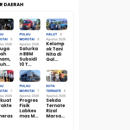
R DAERAH
8
AU
PULAU
HALUT
9
8
Agustus 2026
OTAI
MOROTAI
Kelomp
tus 2026
Agustus 2026
duga
Salurka
ok Tani
lah
n BBM
Nita di
ham,
Subsidi
Gal…
luh…
10 T…
AU
PULAU
KOTA
7
7
6
OTAI
MOROTAI
TERNATE
tus 2026
Agustus 2026
Agustus 2026
rkuat
Progres
Sekda
rakte
Fisik
Ternate
Labkes
Rizal
neras
mas M…
Marsa…