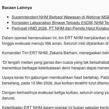
Bacaan Lainnya
Superintendent NHM Berbagi Wawasan di Webinar M
Konsisten Laksanakan Binwas Terpadu ESDM, NHM Teru
Peringati HMD 2026, PT NHM dan Pemda Halut Kolabo
Dalam operasi kemanusiaan ini, tim ERT NHM menjalankan ser
hingga evakuasi menuju titik aman. Seluruh misi dijalankan d
Komandan Tim ERT NHM, Zakaria Barham, menegaskan bahwa
“Di tengah medan yang ganas dan cuaca yang tak bersahaba
menembus berbagai keterbatasan demi harapan dapat menemuk
Upaya keras tim gabungan membuahkan hasil bertahap. Pada 9
berselang, pada 10 Mei 2026, dua korban terakhir turut dite
Dengan berhasilnya evakuasi ketiga korban, seluruh orang y
darurat.
Keterlibatan ERT NHM dalam operasi ini bukan sekadar bentu