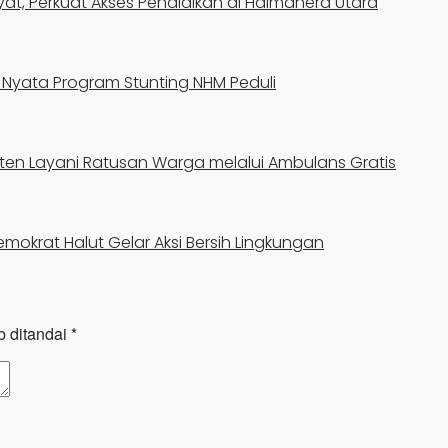
kyat, Perkuat Akses Pendidikan di Halmahera Utara
si Nyata Program Stunting NHM Peduli
en Layani Ratusan Warga melalui Ambulans Gratis
emokrat Halut Gelar Aksi Bersih Lingkungan
b ditandai
*