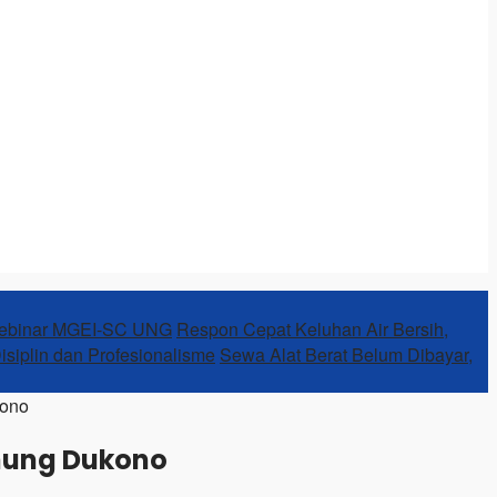
Webinar MGEI-SC UNG
Respon Cepat Keluhan Air Bersih,
Disiplin dan Profesionalisme
Sewa Alat Berat Belum Dibayar,
kono
unung Dukono