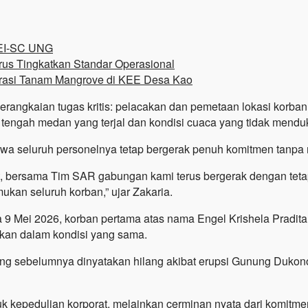
GEI-SC UNG
s Tingkatkan Standar Operasional
rasi Tanam Mangrove di KEE Desa Kao
angkaian tugas kritis: pelacakan dan pemetaan lokasi korban,
i tengah medan yang terjal dan kondisi cuaca yang tidak mendu
 seluruh personelnya tetap bergerak penuh komitmen tanpa
t, bersama Tim SAR gabungan kami terus bergerak dengan tet
an seluruh korban,” ujar Zakaria.
 Mei 2026, korban pertama atas nama Engel Krishela Pradita 
mukan dalam kondisi yang sama.
ang sebelumnya dinyatakan hilang akibat erupsi Gunung Dukon
k kepedulian korporat, melainkan cerminan nyata dari komitm