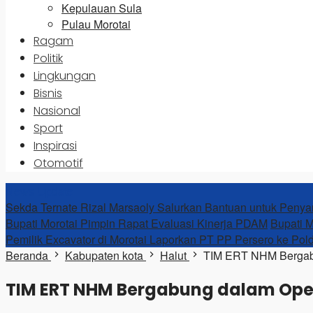
Kepulauan Sula
Pulau Morotai
Ragam
Politik
Lingkungan
Bisnis
Nasional
Sport
Inspirasi
Otomotif
News Update
Sekda Ternate Rizal Marsaoly Salurkan Bantuan untuk Penya
Bupati Morotai Pimpin Rapat Evaluasi Kinerja PDAM
Bupati M
Pemilik Excavator di Morotai Laporkan PT PP Persero ke Pol
Beranda
Kabupaten kota
Halut
TIM ERT NHM Bergab
TIM ERT NHM Bergabung dalam Oper