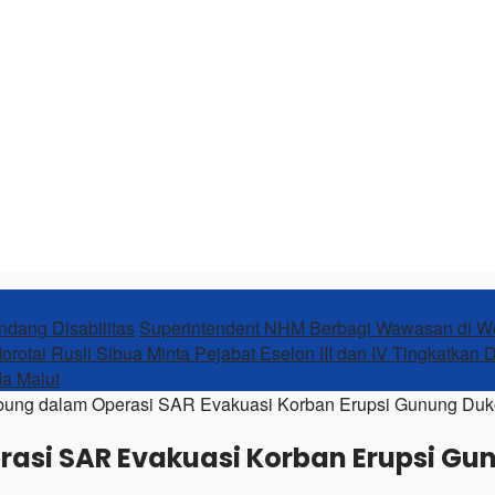
ndang Disabilitas
Superintendent NHM Berbagi Wawasan di 
orotai Rusli Sibua Minta Pejabat Eselon III dan IV Tingkatkan 
da Malut
ung dalam Operasi SAR Evakuasi Korban Erupsi Gunung Du
asi SAR Evakuasi Korban Erupsi G