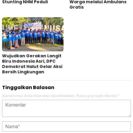
Stunting NHM Peduli
Warga melalui Ambulans
Gratis
Wujudkan Gerakan Langit
Biru Indonesia Asri, DPC
Demokrat Halut Gelar Aksi
Bersih Lingkungan
Tinggalkan Balasan
Alamat email Anda tidak akan dipublikasikan.
Ruas yang wajib ditandai
*