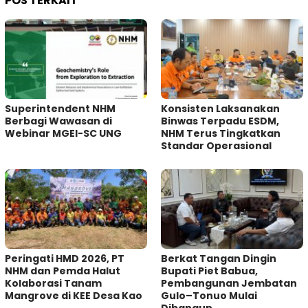
POS TERKAIT
Superintendent NHM
Konsisten Laksanakan
Berbagi Wawasan di
Binwas Terpadu ESDM,
Webinar MGEI-SC UNG
NHM Terus Tingkatkan
Standar Operasional
Peringati HMD 2026, PT
Berkat Tangan Dingin
NHM dan Pemda Halut
Bupati Piet Babua,
Kolaborasi Tanam
Pembangunan Jembatan
Mangrove di KEE Desa Kao
Gulo–Tonuo Mulai
Dibangun