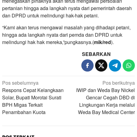
menegaskan pihaknya akan terus mengawal persoalan
pertanian hingga ada langkah nyata dari pemerintah daerah
dan DPRD untuk melindungi hak-hak petani.
“Kami akan terus mengawal masalah yang dihadapi petani,
hingga ada langkah nyata dari pemda dan DPRD untuk
melindungi hak hak mereka,”pungkasnya.(
mik/red
).
SEBARKAN
Navigasi
Pos sebelumnya
Pos berikutnya
pos
Respons Cepat Kelangkaan
IWIP dan Weda Bay Nickel
Solar, Bupati Morotai Surati
Gencar Cegah DBD di
BPH Migas Terkait
Lingkungan Kerja melalui
Penambahan Kuota
Weda Bay Medical Center