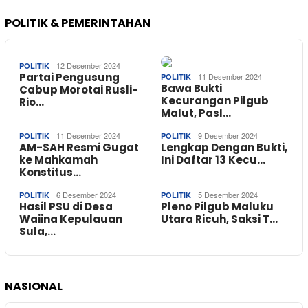
POLITIK & PEMERINTAHAN
12 Desember 2024
POLITIK
Partai Pengusung
11 Desember 2024
POLITIK
Bawa Bukti
Cabup Morotai Rusli-
Kecurangan Pilgub
Rio…
Malut, Pasl…
11 Desember 2024
9 Desember 2024
POLITIK
POLITIK
AM-SAH Resmi Gugat
Lengkap Dengan Bukti,
ke Mahkamah
Ini Daftar 13 Kecu…
Konstitus…
6 Desember 2024
5 Desember 2024
POLITIK
POLITIK
Hasil PSU di Desa
Pleno Pilgub Maluku
Waiina Kepulauan
Utara Ricuh, Saksi T…
Sula,…
NASIONAL