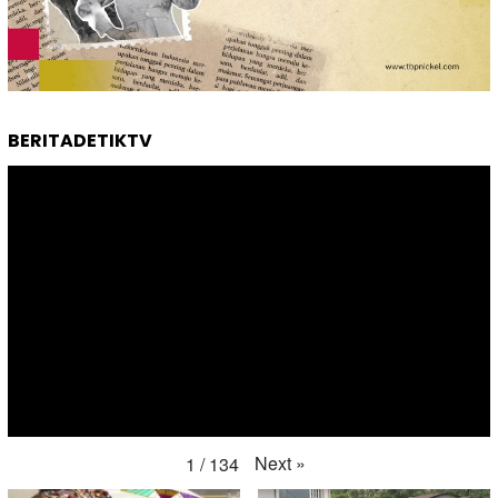
BERITADETIKTV
Next
»
1
/
134