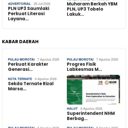
Muharam Berkah YBM
28 Juli 2026
ADVERTORIAL
PLN UP3 Saumlaki
PLN, UP3 Tobelo
Perkuat Literasi
Lakuk…
Layana…
KABAR DAERAH
7 Agustus 2026
7 Agustus 2026
PULAU MOROTAI
PULAU MOROTAI
Perkuat Karakter
Progres Fisik
Generasi…
Labkesmas M…
6 Agustus 2026
KOTA TERNATE
Sekda Ternate Rizal
Marsa…
6 Agustus 2026
HALUT
Superintendent NHM
Berbag…
6 Agustus 2026
5 Agustus 2026
PULAU MOROTAI
PULAU MOROTAI