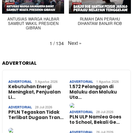
ANTUSIAS WARGA HALBAR
RUMAH DAN PERAHU
SAMBUT WAKIL PRESIDEN
DIHANTAM BANJIR ROB
GIBRAN
Next
»
1
/
134
ADVERTORIAL
5 Agustus 2026
1 Agustus 2026
ADVERTORIAL
ADVERTORIAL
Kebutuhan Energi
1.572 Pelanggan di
Meningkat, Penjualan
Maluku dan Maluku
Li…
Uta…
28 Juli 2026
ADVERTORIAL
PPLN Tegaskan Tidak
28 Juli 2026
ADVERTORIAL
PLN ULP Namlea Goes
Terlibat Dugaan Tran…
to School, Bekali Ge…
26 Juli 2026
ADVERTORIAL