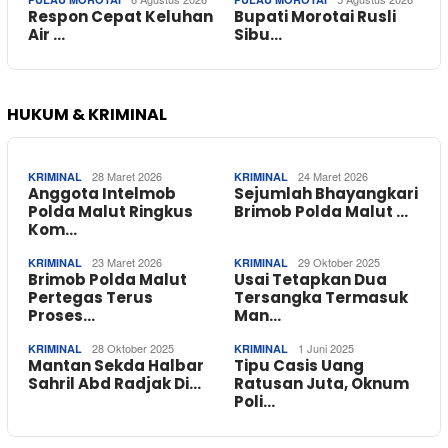
Respon Cepat Keluhan
Bupati Morotai Rusli
Air …
Sibu…
HUKUM & KRIMINAL
28 Maret 2026
24 Maret 2026
KRIMINAL
KRIMINAL
Anggota Intelmob
Sejumlah Bhayangkari
Polda Malut Ringkus
Brimob Polda Malut …
Kom…
23 Maret 2026
29 Oktober 2025
KRIMINAL
KRIMINAL
Brimob Polda Malut
Usai Tetapkan Dua
Pertegas Terus
Tersangka Termasuk
Proses…
Man…
28 Oktober 2025
1 Juni 2025
KRIMINAL
KRIMINAL
Mantan Sekda Halbar
Tipu Casis Uang
Sahril Abd Radjak Di…
Ratusan Juta, Oknum
Poli…