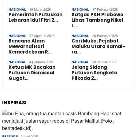
19 Maret 2026
17 Februari 2026
NASIONAL
NASIONAL
Pemerintah Putuskan
Satgas PKH Prabowo
Lebaran Idul Fitri 2…
Libas Tambang Nikel
I…
17 Agustus 2025
20 Februari 2025
NASIONAL
NASIONAL
Bencana Alam
Cari Muka, Pejabat
Mewarnai Hari
Maluku Utara Ramai-
Kemerdekaan R…
ra…
4 Februari 2025
30 Januari 2025
NASIONAL
NASIONAL
Ketua MK Bacakan
Jelang Sidang
Putusan Dismissal
Putusan Sengketa
Gugat…
Pilkada 2…
INSPIRASI
2 Juni 2025
FEATURE