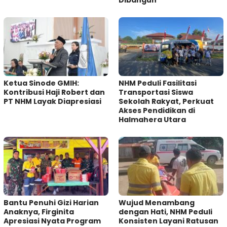
Ketua Sinode GMIH:
NHM Peduli Fasilitasi
Kontribusi Haji Robert dan
Transportasi Siswa
PT NHM Layak Diapresiasi
Sekolah Rakyat, Perkuat
Akses Pendidikan di
Halmahera Utara
Bantu Penuhi Gizi Harian
Wujud Menambang
Anaknya, Firginita
dengan Hati, NHM Peduli
Apresiasi Nyata Program
Konsisten Layani Ratusan