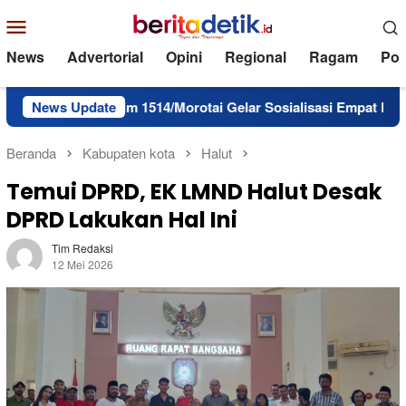
Loncat
Menu
ke
Mobile
konten
News
Advertorial
Opini
Regional
Ragam
Poli
, Kodim 1514/Morotai Gelar Sosialisasi Empat Pilar bagi Paskib
News Update
Beranda
Kabupaten kota
Halut
Temui DPRD, EK LMND Halut Desak
DPRD Lakukan Hal Ini
Tim Redaksi
12 Mei 2026