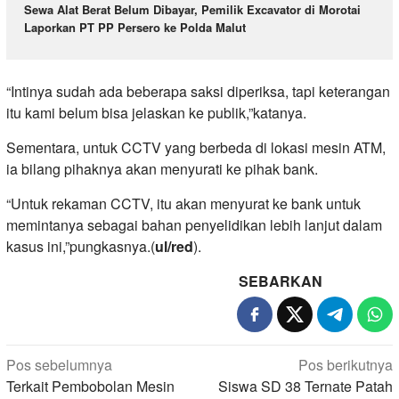
Sewa Alat Berat Belum Dibayar, Pemilik Excavator di Morotai
Laporkan PT PP Persero ke Polda Malut
“Intinya sudah ada beberapa saksi diperiksa, tapi keterangan
itu kami belum bisa jelaskan ke publik,”katanya.
Sementara, untuk CCTV yang berbeda di lokasi mesin ATM,
ia bilang pihaknya akan menyurati ke pihak bank.
“Untuk rekaman CCTV, itu akan menyurat ke bank untuk
memintanya sebagai bahan penyelidikan lebih lanjut dalam
kasus ini,”pungkasnya.(
ul/red
).
SEBARKAN
Navigasi
Pos sebelumnya
Pos berikutnya
pos
Terkait Pembobolan Mesin
Siswa SD 38 Ternate Patah