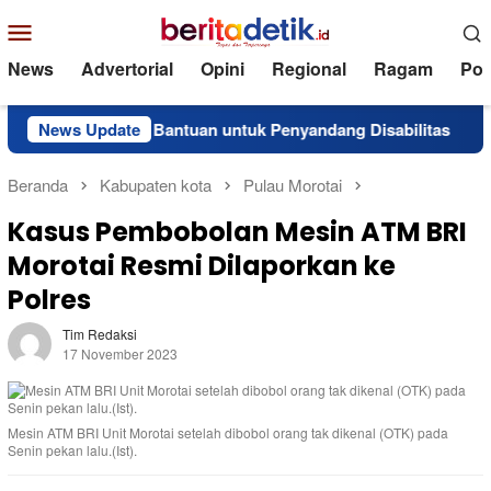
Loncat
Menu
ke
Mobile
konten
News
Advertorial
Opini
Regional
Ragam
Poli
ly Salurkan Bantuan untuk Penyandang Disabilitas
News Update
Supe
Beranda
Kabupaten kota
Pulau Morotai
Kasus Pembobolan Mesin ATM BRI
Morotai Resmi Dilaporkan ke
Polres
Tim Redaksi
17 November 2023
Mesin ATM BRI Unit Morotai setelah dibobol orang tak dikenal (OTK) pada
Senin pekan lalu.(Ist).