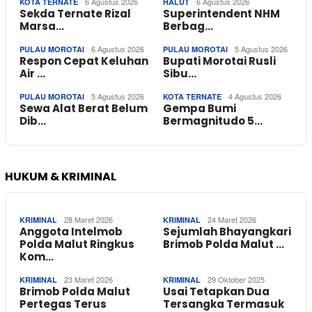
6 Agustus 2026
6 Agustus 2026
KOTA TERNATE
HALUT
Sekda Ternate Rizal
Superintendent NHM
Marsa…
Berbag…
6 Agustus 2026
5 Agustus 2026
PULAU MOROTAI
PULAU MOROTAI
Respon Cepat Keluhan
Bupati Morotai Rusli
Air …
Sibu…
5 Agustus 2026
4 Agustus 2026
PULAU MOROTAI
KOTA TERNATE
Sewa Alat Berat Belum
Gempa Bumi
Dib…
Bermagnitudo 5…
HUKUM & KRIMINAL
28 Maret 2026
24 Maret 2026
KRIMINAL
KRIMINAL
Anggota Intelmob
Sejumlah Bhayangkari
Polda Malut Ringkus
Brimob Polda Malut …
Kom…
23 Maret 2026
29 Oktober 2025
KRIMINAL
KRIMINAL
Brimob Polda Malut
Usai Tetapkan Dua
Pertegas Terus
Tersangka Termasuk