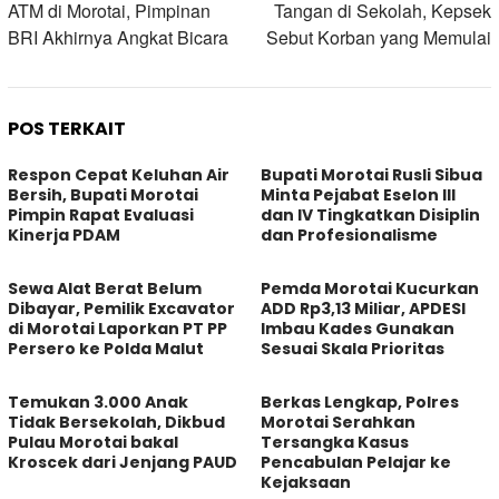
ATM di Morotai, Pimpinan
Tangan di Sekolah, Kepsek
BRI Akhirnya Angkat Bicara
Sebut Korban yang Memulai
POS TERKAIT
Respon Cepat Keluhan Air
Bupati Morotai Rusli Sibua
Bersih, Bupati Morotai
Minta Pejabat Eselon III
Pimpin Rapat Evaluasi
dan IV Tingkatkan Disiplin
Kinerja PDAM
dan Profesionalisme
Sewa Alat Berat Belum
Pemda Morotai Kucurkan
Dibayar, Pemilik Excavator
ADD Rp3,13 Miliar, APDESI
di Morotai Laporkan PT PP
Imbau Kades Gunakan
Persero ke Polda Malut
Sesuai Skala Prioritas
Temukan 3.000 Anak
Berkas Lengkap, Polres
Tidak Bersekolah, Dikbud
Morotai Serahkan
Pulau Morotai bakal
Tersangka Kasus
Kroscek dari Jenjang PAUD
Pencabulan Pelajar ke
Kejaksaan