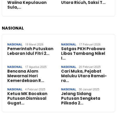
Waiina Kepulauan
Utara Ricuh, Saksi T…
Sula,…
NASIONAL
19 Maret 2026
17 Februari 2026
NASIONAL
NASIONAL
Pemerintah Putuskan
Satgas PKH Prabowo
Lebaran Idul Fitri 2…
Libas Tambang Nikel
I…
17 Agustus 2025
20 Februari 2025
NASIONAL
NASIONAL
Bencana Alam
Cari Muka, Pejabat
Mewarnai Hari
Maluku Utara Ramai-
Kemerdekaan R…
ra…
4 Februari 2025
30 Januari 2025
NASIONAL
NASIONAL
Ketua MK Bacakan
Jelang Sidang
Putusan Dismissal
Putusan Sengketa
Gugat…
Pilkada 2…