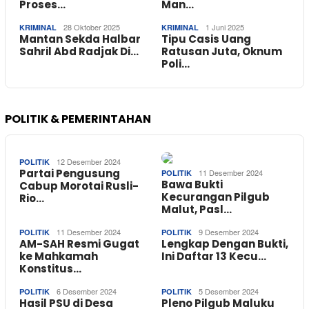
Proses…
Man…
28 Oktober 2025
1 Juni 2025
KRIMINAL
KRIMINAL
Mantan Sekda Halbar
Tipu Casis Uang
Sahril Abd Radjak Di…
Ratusan Juta, Oknum
Poli…
POLITIK & PEMERINTAHAN
12 Desember 2024
POLITIK
Partai Pengusung
11 Desember 2024
POLITIK
Bawa Bukti
Cabup Morotai Rusli-
Kecurangan Pilgub
Rio…
Malut, Pasl…
11 Desember 2024
9 Desember 2024
POLITIK
POLITIK
AM-SAH Resmi Gugat
Lengkap Dengan Bukti,
ke Mahkamah
Ini Daftar 13 Kecu…
Konstitus…
6 Desember 2024
5 Desember 2024
POLITIK
POLITIK
Hasil PSU di Desa
Pleno Pilgub Maluku