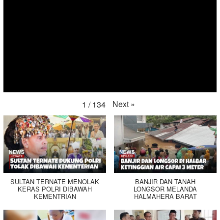
Next
»
1
/
134
SULTAN TERNATE MENOLAK
BANJIR DAN TANAH
KERAS POLRI DIBAWAH
LONGSOR MELANDA
KEMENTRIAN
HALMAHERA BARAT