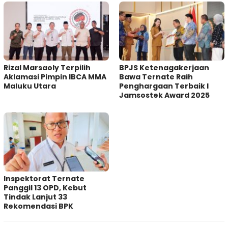
Rizal Marsaoly Terpilih
BPJS Ketenagakerjaan
Aklamasi Pimpin IBCA MMA
Bawa Ternate Raih
Maluku Utara
Penghargaan Terbaik I
Jamsostek Award 2025
Inspektorat Ternate
Panggil 13 OPD, Kebut
Tindak Lanjut 33
Rekomendasi BPK