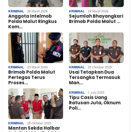
28 Maret 2026
24 Maret 2026
KRIMINAL
KRIMINAL
Anggota Intelmob
Sejumlah Bhayangkari
Polda Malut Ringkus
Brimob Polda Malut …
Kom…
23 Maret 2026
29 Oktober 2025
KRIMINAL
KRIMINAL
Brimob Polda Malut
Usai Tetapkan Dua
Pertegas Terus
Tersangka Termasuk
Proses…
Man…
1 Juni 2025
KRIMINAL
Tipu Casis Uang
Ratusan Juta, Oknum
Poli…
28 Oktober 2025
KRIMINAL
Mantan Sekda Halbar