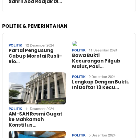
Sahril Abd Radjak Di…
POLITIK & PEMERINTAHAN
12 Desember 2024
POLITIK
Partai Pengusung
11 Desember 2024
POLITIK
Bawa Bukti
Cabup Morotai Rusli-
Kecurangan Pilgub
Rio…
Malut, Pasl…
9 Desember 2024
POLITIK
Lengkap Dengan Bukti,
Ini Daftar 13 Kecu…
11 Desember 2024
POLITIK
AM-SAH Resmi Gugat
ke Mahkamah
Konstitus…
5 Desember 2024
POLITIK