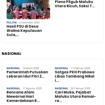
Pleno Pilgub Maluku
Utara Ricuh, Saksi T…
6 Desember 2024
POLITIK
Hasil PSU di Desa
Waiina Kepulauan
Sula,…
NASIONAL
19 Maret 2026
17 Februari 2026
NASIONAL
NASIONAL
Pemerintah Putuskan
Satgas PKH Prabowo
Lebaran Idul Fitri 2…
Libas Tambang Nikel
I…
17 Agustus 2025
20 Februari 2025
NASIONAL
NASIONAL
Bencana Alam
Cari Muka, Pejabat
Mewarnai Hari
Maluku Utara Ramai-
Kemerdekaan R…
ra…