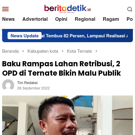
Loncat
Menu
ke
Mobile
konten
News
Advertorial
Opini
Regional
Ragam
Poli
otai Tembus 82 Persen, Lampaui Realisasi Anggaran
News Update
Se
Beranda
Kabupaten kota
Kota Ternate
Baku Rampas Lahan Retribusi, 2
OPD di Ternate Bikin Malu Publik
Tim Redaksi
28 September 2022