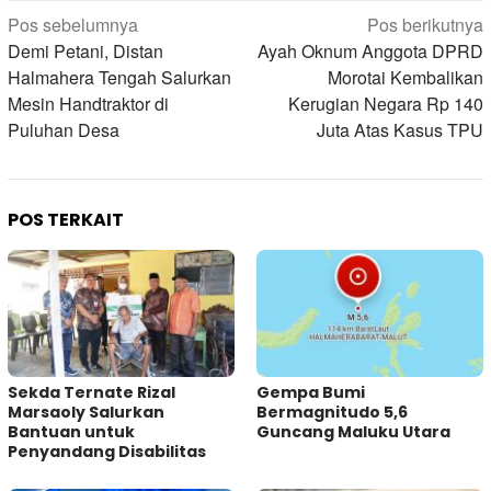
Navigasi
Pos sebelumnya
Pos berikutnya
pos
Demi Petani, Distan
Ayah Oknum Anggota DPRD
Halmahera Tengah Salurkan
Morotai Kembalikan
Mesin Handtraktor di
Kerugian Negara Rp 140
Puluhan Desa
Juta Atas Kasus TPU
POS TERKAIT
Sekda Ternate Rizal
Gempa Bumi
Marsaoly Salurkan
Bermagnitudo 5,6
Bantuan untuk
Guncang Maluku Utara
Penyandang Disabilitas