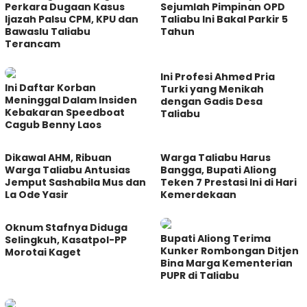
Perkara Dugaan Kasus
Sejumlah Pimpinan OPD
Ijazah Palsu CPM, KPU dan
Taliabu Ini Bakal Parkir 5
Bawaslu Taliabu
Tahun
Terancam
Ini Profesi Ahmed Pria
Ini Daftar Korban
Turki yang Menikah
Meninggal Dalam Insiden
dengan Gadis Desa
Kebakaran Speedboat
Taliabu
Cagub Benny Laos
Dikawal AHM, Ribuan
Warga Taliabu Harus
Warga Taliabu Antusias
Bangga, Bupati Aliong
Jemput Sashabila Mus dan
Teken 7 Prestasi Ini di Hari
La Ode Yasir
Kemerdekaan
Oknum Stafnya Diduga
Bupati Aliong Terima
Selingkuh, Kasatpol-PP
Kunker Rombongan Ditjen
Morotai Kaget
Bina Marga Kementerian
PUPR di Taliabu