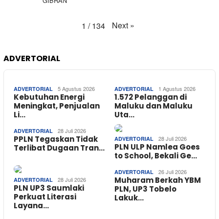
GIBRAN
Next
»
1
/
134
ADVERTORIAL
5 Agustus 2026
1 Agustus 2026
ADVERTORIAL
ADVERTORIAL
Kebutuhan Energi
1.572 Pelanggan di
Meningkat, Penjualan
Maluku dan Maluku
Li…
Uta…
28 Juli 2026
ADVERTORIAL
PPLN Tegaskan Tidak
28 Juli 2026
ADVERTORIAL
PLN ULP Namlea Goes
Terlibat Dugaan Tran…
to School, Bekali Ge…
26 Juli 2026
ADVERTORIAL
Muharam Berkah YBM
28 Juli 2026
ADVERTORIAL
PLN UP3 Saumlaki
PLN, UP3 Tobelo
Perkuat Literasi
Lakuk…
Layana…