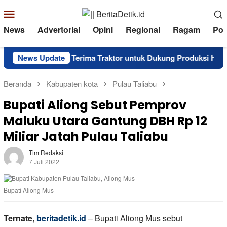
Loncat
Menu
ke
Mobile
News
Advertorial
Opini
Regional
Ragam
Poli
konten
Galela Barat Terima Traktor untuk Dukung Produksi Hortikultura
News Update
Beranda
Kabupaten kota
Pulau Taliabu
Bupati Aliong Sebut Pemprov
Maluku Utara Gantung DBH Rp 12
Miliar Jatah Pulau Taliabu
Tim Redaksi
7 Juli 2022
Bupati Aliong Mus
Ternate,
beritadetik.id
– Bupati Aliong Mus sebut