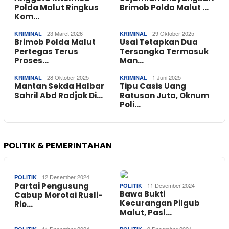
Polda Malut Ringkus
Brimob Polda Malut …
Kom…
23 Maret 2026
29 Oktober 2025
KRIMINAL
KRIMINAL
Brimob Polda Malut
Usai Tetapkan Dua
Pertegas Terus
Tersangka Termasuk
Proses…
Man…
28 Oktober 2025
1 Juni 2025
KRIMINAL
KRIMINAL
Mantan Sekda Halbar
Tipu Casis Uang
Sahril Abd Radjak Di…
Ratusan Juta, Oknum
Poli…
POLITIK & PEMERINTAHAN
12 Desember 2024
POLITIK
Partai Pengusung
11 Desember 2024
POLITIK
Bawa Bukti
Cabup Morotai Rusli-
Kecurangan Pilgub
Rio…
Malut, Pasl…
11 Desember 2024
9 Desember 2024