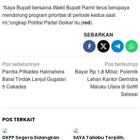
“Saya Bupati bersama Wakil Bupati Ramli terus berupaya
mendorong program prioritas di periode kedua saat
ini,”ungkap Politisi Partai Golkar itu.(
red
).
SEBARKAN
Navigasi
Pos sebelumnya
Pos berikutnya
pos
Panitia Pilkades Halmahera
Bayar Rp 1,8 Miliar, Polemik
Barat Tindak Lanjut Gugatan
Lahan Kantor Gerindra
5 Cakades
Maluku Utara di Sofifi
Selesai
POS TERKAIT
DKPP Segera Sidangkan
SAYA Taliabu Terpilih,