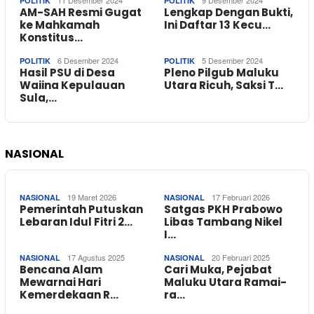
POLITIK
POLITIK
AM-SAH Resmi Gugat
Lengkap Dengan Bukti,
ke Mahkamah
Ini Daftar 13 Kecu…
Konstitus…
6 Desember 2024
5 Desember 2024
POLITIK
POLITIK
Hasil PSU di Desa
Pleno Pilgub Maluku
Waiina Kepulauan
Utara Ricuh, Saksi T…
Sula,…
NASIONAL
19 Maret 2026
17 Februari 2026
NASIONAL
NASIONAL
Pemerintah Putuskan
Satgas PKH Prabowo
Lebaran Idul Fitri 2…
Libas Tambang Nikel
I…
17 Agustus 2025
20 Februari 2025
NASIONAL
NASIONAL
Bencana Alam
Cari Muka, Pejabat
Mewarnai Hari
Maluku Utara Ramai-
Kemerdekaan R…
ra…