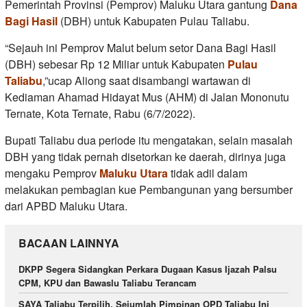
Pemerintah Provinsi (Pemprov) Maluku Utara gantung
Dana
Bagi Hasil
(DBH) untuk Kabupaten Pulau Taliabu.
“Sejauh ini Pemprov Malut belum setor Dana Bagi Hasil
(DBH) sebesar Rp 12 Miliar untuk Kabupaten
Pulau
Taliabu
,”ucap Aliong saat disambangi wartawan di
Kediaman Ahamad Hidayat Mus (AHM) di Jalan Mononutu
Ternate, Kota Ternate, Rabu (6/7/2022).
Bupati Taliabu dua periode itu mengatakan, selain masalah
DBH yang tidak pernah disetorkan ke daerah, dirinya juga
mengaku Pemprov
Maluku Utara
tidak adil dalam
melakukan pembagian kue Pembangunan yang bersumber
dari APBD Maluku Utara.
BACAAN LAINNYA
DKPP Segera Sidangkan Perkara Dugaan Kasus Ijazah Palsu
CPM, KPU dan Bawaslu Taliabu Terancam
SAYA Taliabu Terpilih, Sejumlah Pimpinan OPD Taliabu Ini