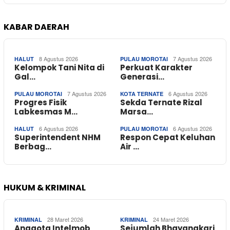
KABAR DAERAH
8 Agustus 2026
7 Agustus 2026
HALUT
PULAU MOROTAI
Kelompok Tani Nita di
Perkuat Karakter
Gal…
Generasi…
7 Agustus 2026
6 Agustus 2026
PULAU MOROTAI
KOTA TERNATE
Progres Fisik
Sekda Ternate Rizal
Labkesmas M…
Marsa…
6 Agustus 2026
6 Agustus 2026
HALUT
PULAU MOROTAI
Superintendent NHM
Respon Cepat Keluhan
Berbag…
Air …
HUKUM & KRIMINAL
28 Maret 2026
24 Maret 2026
KRIMINAL
KRIMINAL
Anggota Intelmob
Sejumlah Bhayangkari