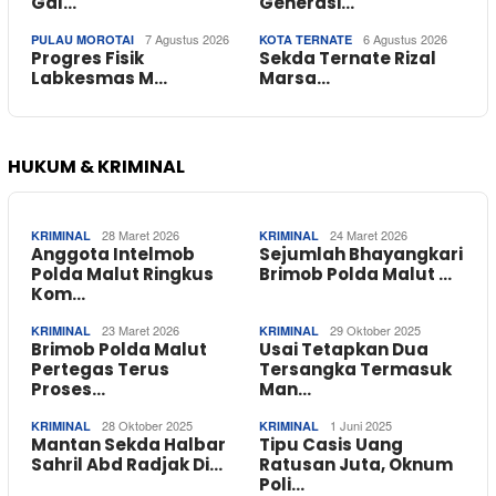
Gal…
Generasi…
7 Agustus 2026
6 Agustus 2026
PULAU MOROTAI
KOTA TERNATE
Progres Fisik
Sekda Ternate Rizal
Labkesmas M…
Marsa…
HUKUM & KRIMINAL
28 Maret 2026
24 Maret 2026
KRIMINAL
KRIMINAL
Anggota Intelmob
Sejumlah Bhayangkari
Polda Malut Ringkus
Brimob Polda Malut …
Kom…
23 Maret 2026
29 Oktober 2025
KRIMINAL
KRIMINAL
Brimob Polda Malut
Usai Tetapkan Dua
Pertegas Terus
Tersangka Termasuk
Proses…
Man…
28 Oktober 2025
1 Juni 2025
KRIMINAL
KRIMINAL
Mantan Sekda Halbar
Tipu Casis Uang
Sahril Abd Radjak Di…
Ratusan Juta, Oknum
Poli…