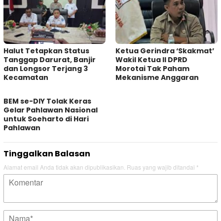
Halut Tetapkan Status
Ketua Gerindra ‘Skakmat’
Tanggap Darurat, Banjir
Wakil Ketua II DPRD
dan Longsor Terjang 3
Morotai Tak Paham
Kecamatan
Mekanisme Anggaran
BEM se-DIY Tolak Keras
Gelar Pahlawan Nasional
untuk Soeharto di Hari
Pahlawan
Tinggalkan Balasan
Alamat email Anda tidak akan dipublikasikan.
Ruas yang wajib ditandai
*