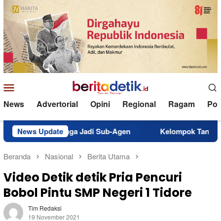
Loncat
ke
konten
Menu
Mobile
News
Advertorial
Opini
Regional
Ragam
Poli
otai Diduga Jadi Sub-Agen
News Update
Kelompok Tani Nita di Galela
Beranda
Nasional
Berita Utama
Video Detik detik Pria Pencuri
Bobol Pintu SMP Negeri 1 Tidore
Tim Redaksi
19 November 2021