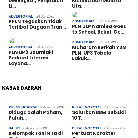
Meningkat, Penjualan
Maluku dan Maluku
Li…
Uta…
28 Juli 2026
ADVERTORIAL
PPLN Tegaskan Tidak
28 Juli 2026
ADVERTORIAL
PLN ULP Namlea Goes
Terlibat Dugaan Tran…
to School, Bekali Ge…
26 Juli 2026
ADVERTORIAL
Muharam Berkah YBM
28 Juli 2026
ADVERTORIAL
PLN UP3 Saumlaki
PLN, UP3 Tobelo
Perkuat Literasi
Lakuk…
Layana…
KABAR DAERAH
9 Agustus 2026
8 Agustus 2026
PULAU MOROTAI
PULAU MOROTAI
Diduga Salah Paham,
Salurkan BBM Subsidi
Puluh…
10 T…
8 Agustus 2026
7 Agustus 2026
HALUT
PULAU MOROTAI
Kelompok Tani Nita di
Perkuat Karakter