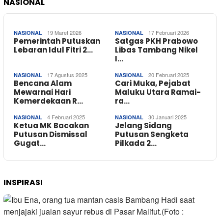
NASIONAL
19 Maret 2026
17 Februari 2026
NASIONAL
NASIONAL
Pemerintah Putuskan
Satgas PKH Prabowo
Lebaran Idul Fitri 2…
Libas Tambang Nikel
I…
17 Agustus 2025
20 Februari 2025
NASIONAL
NASIONAL
Bencana Alam
Cari Muka, Pejabat
Mewarnai Hari
Maluku Utara Ramai-
Kemerdekaan R…
ra…
4 Februari 2025
30 Januari 2025
NASIONAL
NASIONAL
Ketua MK Bacakan
Jelang Sidang
Putusan Dismissal
Putusan Sengketa
Gugat…
Pilkada 2…
INSPIRASI