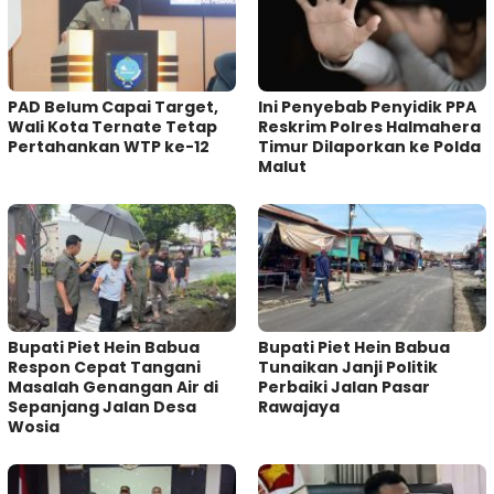
PAD Belum Capai Target,
Ini Penyebab Penyidik PPA
Wali Kota Ternate Tetap
Reskrim Polres Halmahera
Pertahankan WTP ke-12
Timur Dilaporkan ke Polda
Malut
Bupati Piet Hein Babua
Bupati Piet Hein Babua
Respon Cepat Tangani
Tunaikan Janji Politik
Masalah Genangan Air di
Perbaiki Jalan Pasar
Sepanjang Jalan Desa
Rawajaya
Wosia