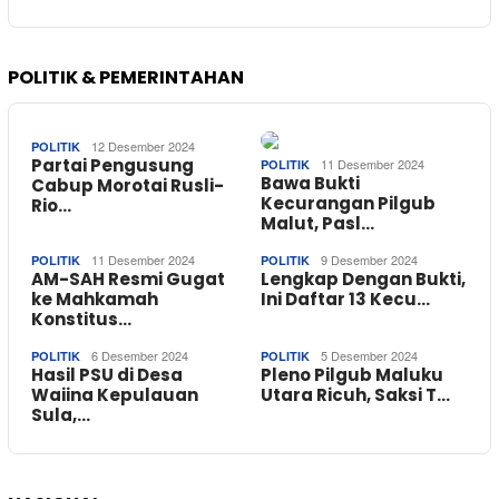
POLITIK & PEMERINTAHAN
12 Desember 2024
POLITIK
Partai Pengusung
11 Desember 2024
POLITIK
Bawa Bukti
Cabup Morotai Rusli-
Kecurangan Pilgub
Rio…
Malut, Pasl…
11 Desember 2024
9 Desember 2024
POLITIK
POLITIK
AM-SAH Resmi Gugat
Lengkap Dengan Bukti,
ke Mahkamah
Ini Daftar 13 Kecu…
Konstitus…
6 Desember 2024
5 Desember 2024
POLITIK
POLITIK
Hasil PSU di Desa
Pleno Pilgub Maluku
Waiina Kepulauan
Utara Ricuh, Saksi T…
Sula,…