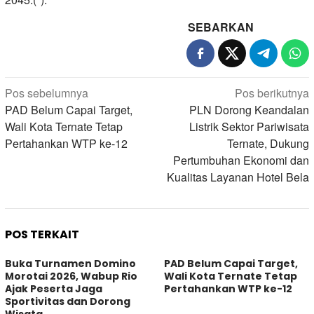
SEBARKAN
Navigasi
Pos sebelumnya
Pos berikutnya
pos
PAD Belum Capai Target,
PLN Dorong Keandalan
Wali Kota Ternate Tetap
Listrik Sektor Pariwisata
Pertahankan WTP ke-12
Ternate, Dukung
Pertumbuhan Ekonomi dan
Kualitas Layanan Hotel Bela
POS TERKAIT
Buka Turnamen Domino
PAD Belum Capai Target,
Morotai 2026, Wabup Rio
Wali Kota Ternate Tetap
Ajak Peserta Jaga
Pertahankan WTP ke-12
Sportivitas dan Dorong
Wisata