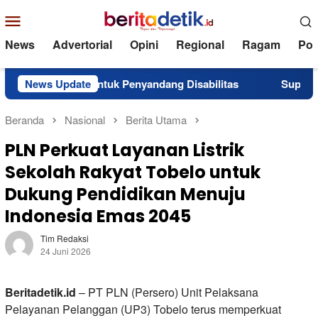
Loncat
Menu
ke
Mobile
konten
News
Advertorial
Opini
Regional
Ragam
Poli
antuan untuk Penyandang Disabilitas
News Update
Superintendent N
Beranda
Nasional
Berita Utama
PLN Perkuat Layanan Listrik
Sekolah Rakyat Tobelo untuk
Dukung Pendidikan Menuju
Indonesia Emas 2045
Tim Redaksi
24 Juni 2026
Beritadetik.id
– PT PLN (Persero) Unit Pelaksana
Pelayanan Pelanggan (UP3) Tobelo terus memperkuat