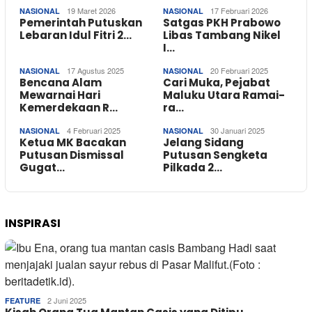
19 Maret 2026
17 Februari 2026
NASIONAL
NASIONAL
Pemerintah Putuskan
Satgas PKH Prabowo
Lebaran Idul Fitri 2…
Libas Tambang Nikel
I…
17 Agustus 2025
20 Februari 2025
NASIONAL
NASIONAL
Bencana Alam
Cari Muka, Pejabat
Mewarnai Hari
Maluku Utara Ramai-
Kemerdekaan R…
ra…
4 Februari 2025
30 Januari 2025
NASIONAL
NASIONAL
Ketua MK Bacakan
Jelang Sidang
Putusan Dismissal
Putusan Sengketa
Gugat…
Pilkada 2…
INSPIRASI
2 Juni 2025
FEATURE