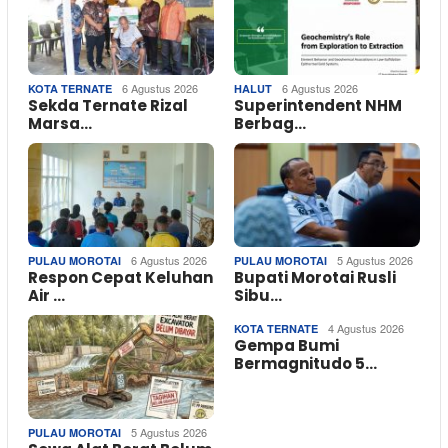
6 Agustus 2026
6 Agustus 2026
KOTA TERNATE
HALUT
Sekda Ternate Rizal
Superintendent NHM
Marsa…
Berbag…
6 Agustus 2026
5 Agustus 2026
PULAU MOROTAI
PULAU MOROTAI
Respon Cepat Keluhan
Bupati Morotai Rusli
Air …
Sibu…
4 Agustus 2026
KOTA TERNATE
Gempa Bumi
Bermagnitudo 5…
5 Agustus 2026
PULAU MOROTAI