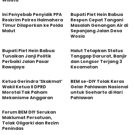
Ini Penyebab Penyidik PPA
Bupati Piet Hein Babua
Reskrim Polres Halmahera
Respon Cepat Tangani
Timur Dilaporkan ke Polda
Masalah Genangan Air di
Malut
Sepanjang Jalan Desa
Wosia
Bupati Piet Hein Babua
Halut Tetapkan Status
Tunaikan Janji Politik
Tanggap Darurat, Banjir
Perbaiki Jalan Pasar
dan Longsor Terjang 3
Rawajaya
Kecamatan
Ketua Gerindra ‘Skakmat’
BEM se-DIY Tolak Keras
Wakil Ketua II DPRD
Gelar Pahlawan Nasional
Morotai Tak Paham
untuk Soeharto di Hari
Mekanisme Anggaran
Pahlawan
Forum BEM DIY Serukan
Maklumat Persatuan,
Tolak Oligarki dan Rezim
Penindas