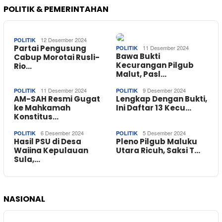
POLITIK & PEMERINTAHAN
12 Desember 2024
POLITIK
Partai Pengusung
11 Desember 2024
POLITIK
Bawa Bukti
Cabup Morotai Rusli-
Kecurangan Pilgub
Rio…
Malut, Pasl…
11 Desember 2024
9 Desember 2024
POLITIK
POLITIK
AM-SAH Resmi Gugat
Lengkap Dengan Bukti,
ke Mahkamah
Ini Daftar 13 Kecu…
Konstitus…
6 Desember 2024
5 Desember 2024
POLITIK
POLITIK
Hasil PSU di Desa
Pleno Pilgub Maluku
Waiina Kepulauan
Utara Ricuh, Saksi T…
Sula,…
NASIONAL