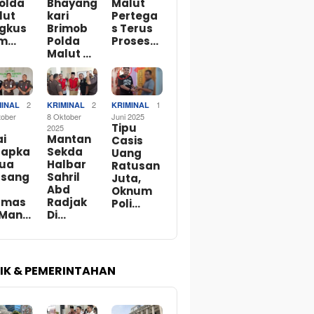
Polda
Bhayang
Malut
lut
kari
Pertega
ngkus
Brimob
s Terus
m…
Polda
Proses…
Malut …
2
2
1
MINAL
KRIMINAL
KRIMINAL
tober
8 Oktober
Juni 2025
Tipu
2025
ai
Mantan
Casis
tapka
Sekda
Uang
Dua
Halbar
Ratusan
rsang
Sahril
Juta,
Abd
Oknum
rmas
Radjak
Poli…
 Man…
Di…
TIK & PEMERINTAHAN