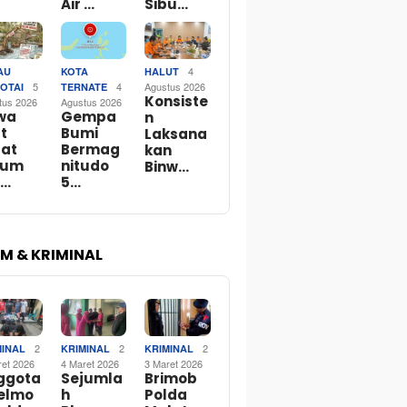
Air …
Sibu…
4
AU
KOTA
HALUT
5
4
Agustus 2026
OTAI
TERNATE
Konsiste
tus 2026
Agustus 2026
wa
Gempa
n
t
Bumi
Laksana
rat
Bermag
kan
lum
nitudo
Binw…
b…
5…
M & KRIMINAL
2
2
2
MINAL
KRIMINAL
KRIMINAL
ret 2026
4 Maret 2026
3 Maret 2026
ggota
Sejumla
Brimob
telmo
h
Polda