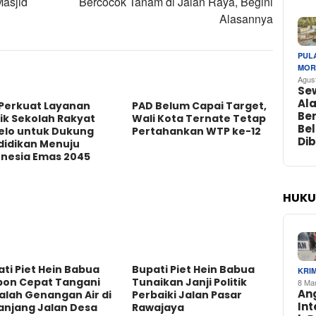
Masjid
Bercocok Tanam di Jalan Raya, Begini
Alasannya
PUL
MOR
Agus
Se
Ala
 Perkuat Layanan
PAD Belum Capai Target,
Be
rik Sekolah Rakyat
Wali Kota Ternate Tetap
Be
elo untuk Dukung
Pertahankan WTP ke-12
Di
didikan Menuju
onesia Emas 2045
HUKU
ti Piet Hein Babua
Bupati Piet Hein Babua
KRI
pon Cepat Tangani
Tunaikan Janji Politik
8 Ma
An
alah Genangan Air di
Perbaiki Jalan Pasar
In
anjang Jalan Desa
Rawajaya