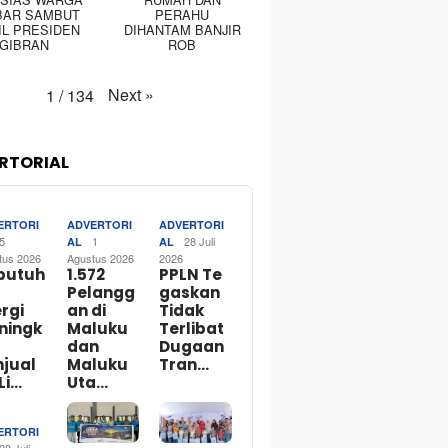
BAR SAMBUT
PERAHU
IL PRESIDEN
DIHANTAM BANJIR
GIBRAN
ROB
Next
»
1
/
134
RTORIAL
ERTORI
ADVERTORI
ADVERTORI
5
1
28 Juli
AL
AL
tus 2026
Agustus 2026
2026
butuh
1.572
PPLN Te
Pelangg
gaskan
rgi
an di
Tidak
ningk
Maluku
Terlibat
dan
Dugaan
njual
Maluku
Tran…
Li…
Uta…
ERTORI