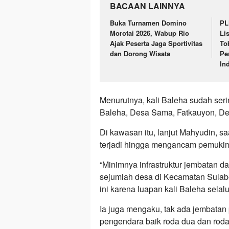
BACAAN LAINNYA
Buka Turnamen Domino
PL
Morotai 2026, Wabup Rio
Li
Ajak Peserta Jaga Sportivitas
To
dan Dorong Wisata
Pe
In
Menurutnya, kali Baleha sudah ser
Baleha, Desa Sama, Fatkauyon, De
Di kawasan itu, lanjut Mahyudin, saa
terjadi hingga mengancam pemuki
“Minimnya infrastruktur jembatan d
sejumlah desa di Kecamatan Sulabe
ini karena luapan kali Baleha sela
Ia juga mengaku, tak ada jembata
pengendara baik roda dua dan roda 