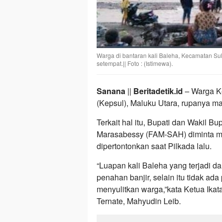
Warga di bantaran kali Baleha, Kecamatan Sul
setempat.|| Foto : (Istimewa).
Sanana
||
Beritadetik.id
– Warga K
(Kepsul), Maluku Utara, rupanya mas
Terkait hal itu, Bupati dan Wakil B
Marasabessy (FAM-SAH) diminta me
dipertontonkan saat Pilkada lalu.
“Luapan kali Baleha yang terjadi da
penahan banjir, selain itu tidak a
menyulitkan warga,”kata Ketua Ika
Ternate, Mahyudin Leib.