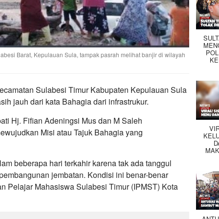
SUL
MEN
POL
abesi Barat, Kepulauan Sula, tampak pasrah melihat banjir di wilayah
KE
ecamatan Sulabesi Timur Kabupaten Kepulauan Sula
ih jauh dari kata Bahagia dari infrastrukur.
upati Hj. Fifian Adeningsi Mus dan M Saleh
VI
wujudkan Misi atau Tajuk Bahagia yang
KEL
D
MAK
lam beberapa hari terkahir karena tak ada tanggul
da pembangunan jembatan. Kondisi ini benar-benar
tan Pelajar Mahasiswa Sulabesi Timur (IPMST) Kota
ANTU