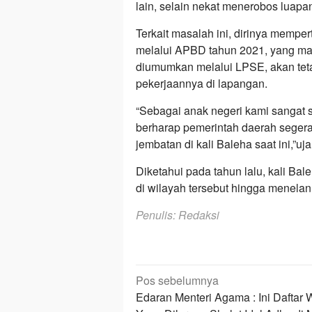
lain, selain nekat menerobos luapan
Terkait masalah ini, dirinya mempe
melalui APBD tahun 2021, yang ma
diumumkan melalui LPSE, akan tetap
pekerjaannya di lapangan.
“Sebagai anak negeri kami sangat s
berharap pemerintah daerah seger
jembatan di kali Baleha saat ini,”uja
Diketahui pada tahun lalu, kali 
di wilayah tersebut hingga menelan
Penulis: Redaksi
Navigasi
Pos sebelumnya
pos
Edaran Menteri Agama : Ini Daftar 