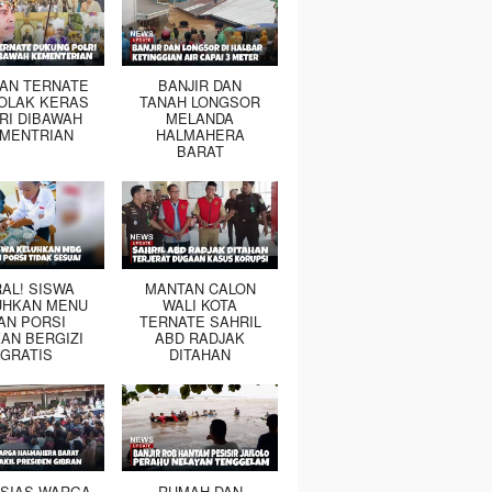
TAN TERNATE
BANJIR DAN
OLAK KERAS
TANAH LONGSOR
RI DIBAWAH
MELANDA
MENTRIAN
HALMAHERA
BARAT
RAL! SISWA
MANTAN CALON
UHKAN MENU
WALI KOTA
AN PORSI
TERNATE SAHRIL
AN BERGIZI
ABD RADJAK
GRATIS
DITAHAN
SIAS WARGA
RUMAH DAN