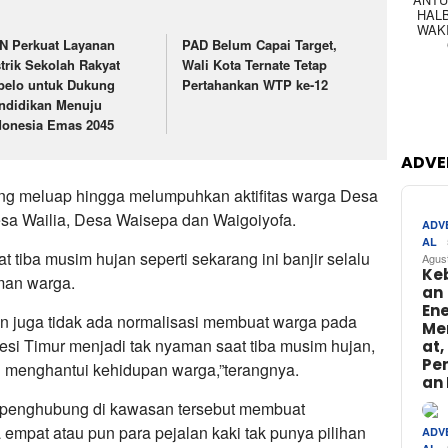
HAL
WAK
N Perkuat Layanan
PAD Belum Capai Target,
strik Sekolah Rakyat
Wali Kota Ternate Tetap
belo untuk Dukung
Pertahankan WTP ke-12
ndidikan Menuju
donesia Emas 2045
ADVE
ing meluap hingga melumpuhkan aktifitas warga Desa
sa Wailia, Desa Waisepa dan Waigoiyofa.
ADV
AL
t tiba musim hujan seperti sekarang ini banjir selalu
Agus
Ke
man warga.
an
Ene
an juga tidak ada normalisasi membuat warga pada
Me
si Timur menjadi tak nyaman saat tiba musim hujan,
at,
Pe
lu menghantui kehidupan warga,”terangnya.
an 
n penghubung di kawasan tersebut membuat
empat atau pun para pejalan kaki tak punya pilihan
ADV