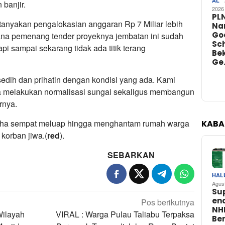
AL
 banjir.
2026
PL
rtanyakan pengalokasian anggaran Rp 7 Miliar lebih
Na
Go
na pemenang tender proyeknya jembatan ini sudah
Sch
i sampai sekarang tidak ada titik terang
Bek
Ge
edih dan prihatin dengan kondisi yang ada. Kami
a melakukan normalisasi sungai sekaligus membangun
rnya.
Baleha sempat meluap hingga menghantam rumah warga
KABA
 korban jiwa.(
red
).
SEBARKAN
HAL
Agus
Su
en
Pos berikutnya
NH
Wilayah
VIRAL : Warga Pulau Taliabu Terpaksa
Be