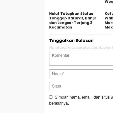
Wos
Halut Tetapkan Status
Ket
Tanggap Darurat, Banjir
Waki
dan Longsor Terjang 3
Mor
Kecamatan
Mek
Tinggalkan Balasan
Alamat email Anda tidak akan dipublikasikan.
Simpan nama, email, dan situs 
berikutnya.