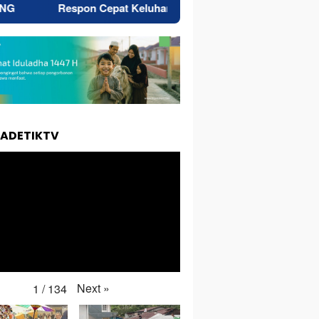
Cepat Keluhan Air Bersih, Bupati Morotai Pimpin Rapat Evalua
TADETIKTV
Next
»
1
/
134