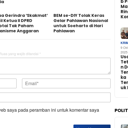
b 
ia
Ma
Ri
ua Gerindra ‘Skakmat’
BEM se-DIY Tolak Keras
Ko
l Ketua II DPRD
Gelar Pahlawan Nasional
otai Tak Paham
untuk Soeharto di Hari
anisme Anggaran
Pahlawan
KRI
9 Ok
2025
Ruas yang wajib ditandai
*
Us
Te
n 
Te
ka
Te
uk
web saya pada peramban ini untuk komentar saya
POLI