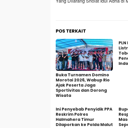
Yang Dilarang Sholat Idul Adha di 
POS TERKAIT
PLN
List
Tob
Pen
Ind
Buka Turnamen Domino
Morotai 2026, Wabup Rio
Ajak Peserta Jaga
Sportivitas dan Dorong
Wisata
Ini Penyebab Penyidik PPA
Bupa
Reskrim Polres
Res
Halmahera Timur
Mas
Dilaporkan ke Polda Malut
Sep