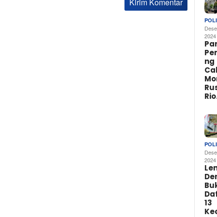
POLI
Dese
2024
Par
Pe
ng
Ca
Mo
Rus
Ri
POLI
Dese
2024
Le
De
Buk
Da
13
Ke