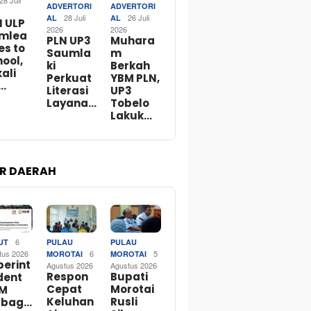
28 Juli
ADVERTORI
ADVERTORI
28 Juli
26 Juli
AL
AL
N ULP
2026
2026
mlea
PLN UP3
Muhara
es to
Saumla
m
ool,
ki
Berkah
ali
Perkuat
YBM PLN,
…
Literasi
UP3
Layana…
Tobelo
Lakuk…
R DAERAH
6
UT
PULAU
PULAU
tus 2026
6
5
MOROTAI
MOROTAI
perint
Agustus 2026
Agustus 2026
Respon
Bupati
dent
Cepat
Morotai
M
Keluhan
Rusli
rbag…