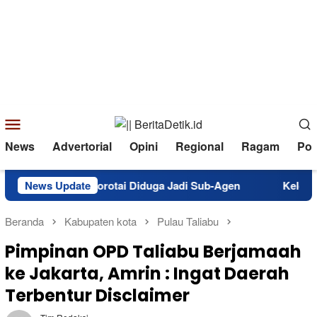
Loncat
ke
konten
Menu
Mobile
News
Advertorial
Opini
Regional
Ragam
Poli
es Pulau Morotai Diduga Jadi Sub-Agen
News Update
Kelompok Tani N
Beranda
Kabupaten kota
Pulau Taliabu
Pimpinan OPD Taliabu Berjamaah
ke Jakarta, Amrin : Ingat Daerah
Terbentur Disclaimer