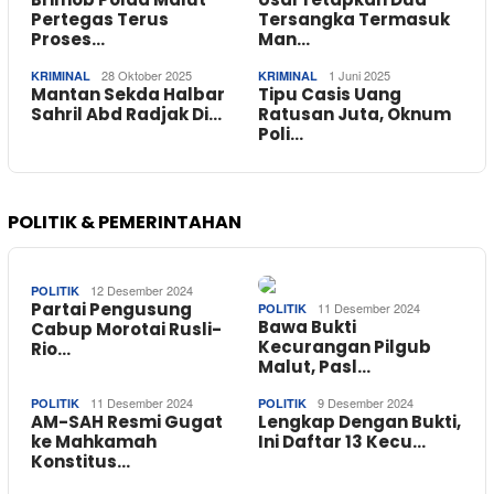
Pertegas Terus
Tersangka Termasuk
Proses…
Man…
28 Oktober 2025
1 Juni 2025
KRIMINAL
KRIMINAL
Mantan Sekda Halbar
Tipu Casis Uang
Sahril Abd Radjak Di…
Ratusan Juta, Oknum
Poli…
POLITIK & PEMERINTAHAN
12 Desember 2024
POLITIK
Partai Pengusung
11 Desember 2024
POLITIK
Bawa Bukti
Cabup Morotai Rusli-
Kecurangan Pilgub
Rio…
Malut, Pasl…
11 Desember 2024
9 Desember 2024
POLITIK
POLITIK
AM-SAH Resmi Gugat
Lengkap Dengan Bukti,
ke Mahkamah
Ini Daftar 13 Kecu…
Konstitus…