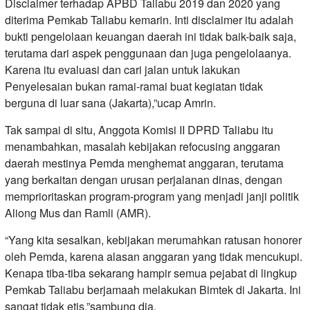
Disclaimer terhadap APBD Taliabu 2019 dan 2020 yang
diterima Pemkab Taliabu kemarin. Inti disclaimer itu adalah
bukti pengelolaan keuangan daerah ini tidak baik-baik saja,
terutama dari aspek penggunaan dan juga pengelolaanya.
Karena itu evaluasi dan cari jalan untuk lakukan
Penyelesaian bukan ramai-ramai buat kegiatan tidak
berguna di luar sana (Jakarta),”ucap Amrin.
Tak sampai di situ, Anggota Komisi II DPRD Taliabu itu
menambahkan, masalah kebijakan refocusing anggaran
daerah mestinya Pemda menghemat anggaran, terutama
yang berkaitan dengan urusan perjalanan dinas, dengan
memprioritaskan program-program yang menjadi janji politik
Aliong Mus dan Ramli (AMR).
“Yang kita sesalkan, kebijakan merumahkan ratusan honorer
oleh Pemda, karena alasan anggaran yang tidak mencukupi.
Kenapa tiba-tiba sekarang hampir semua pejabat di lingkup
Pemkab Taliabu berjamaah melakukan Bimtek di Jakarta. Ini
sangat tidak etis,”sambung dia.