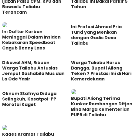
Ijazah Palsu CPM, KPU dan
Taliabu Ini Bakal Parkir 5
Bawaslu Taliabu
Tahun
Terancam
Ini Profesi Ahmed Pria
Ini Daftar Korban
Turki yang Menikah
Meninggal Dalam Insiden
dengan Gadis Desa
Kebakaran Speedboat
Taliabu
Cagub Benny Laos
Dikawal AHM, Ribuan
Warga Taliabu Harus
Warga Taliabu Antusias
Bangga, Bupati Aliong
Jemput Sashabila Mus dan
Teken 7 Prestasi Ini di Hari
La Ode Yasir
Kemerdekaan
Oknum Stafnya Diduga
Bupati Aliong Terima
Selingkuh, Kasatpol-PP
Kunker Rombongan Ditjen
Morotai Kaget
Bina Marga Kementerian
PUPR di Taliabu
Kades Kramat Taliabu