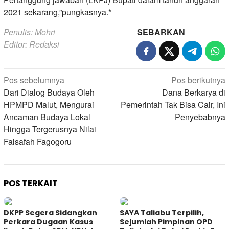
2021 sekarang,”pungkasnya.*
Penulis: Mohri
SEBARKAN
Editor: Redaksi
Navigasi
Pos sebelumnya
Pos berikutnya
pos
Dari Dialog Budaya Oleh
Dana Berkarya di
HPMPD Malut, Mengurai
Pemerintah Tak Bisa Cair, Ini
Ancaman Budaya Lokal
Penyebabnya
Hingga Tergerusnya Nilai
Falsafah Fagogoru
POS TERKAIT
DKPP Segera Sidangkan
SAYA Taliabu Terpilih,
Perkara Dugaan Kasus
Sejumlah Pimpinan OPD