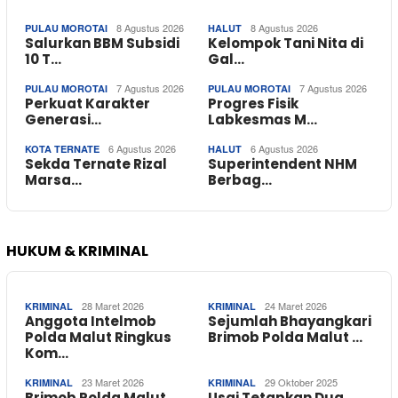
8 Agustus 2026
8 Agustus 2026
PULAU MOROTAI
HALUT
Salurkan BBM Subsidi
Kelompok Tani Nita di
10 T…
Gal…
7 Agustus 2026
7 Agustus 2026
PULAU MOROTAI
PULAU MOROTAI
Perkuat Karakter
Progres Fisik
Generasi…
Labkesmas M…
6 Agustus 2026
6 Agustus 2026
KOTA TERNATE
HALUT
Sekda Ternate Rizal
Superintendent NHM
Marsa…
Berbag…
HUKUM & KRIMINAL
28 Maret 2026
24 Maret 2026
KRIMINAL
KRIMINAL
Anggota Intelmob
Sejumlah Bhayangkari
Polda Malut Ringkus
Brimob Polda Malut …
Kom…
23 Maret 2026
29 Oktober 2025
KRIMINAL
KRIMINAL
Brimob Polda Malut
Usai Tetapkan Dua