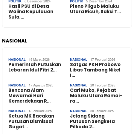
6 Desember 2024
5 Desember 2024
POLITIK
POLITIK
Hasil PSU di Desa
Pleno Pilgub Maluku
Waiina Kepulauan
Utara Ricuh, Saksi T…
Sula,…
NASIONAL
19 Maret 2026
17 Februari 2026
NASIONAL
NASIONAL
Pemerintah Putuskan
Satgas PKH Prabowo
Lebaran Idul Fitri 2…
Libas Tambang Nikel
I…
17 Agustus 2025
20 Februari 2025
NASIONAL
NASIONAL
Bencana Alam
Cari Muka, Pejabat
Mewarnai Hari
Maluku Utara Ramai-
Kemerdekaan R…
ra…
4 Februari 2025
30 Januari 2025
NASIONAL
NASIONAL
Ketua MK Bacakan
Jelang Sidang
Putusan Dismissal
Putusan Sengketa
Gugat…
Pilkada 2…