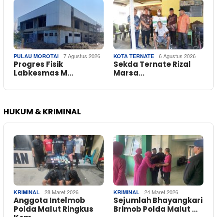
7 Agustus 2026
6 Agustus 2026
PULAU MOROTAI
KOTA TERNATE
Progres Fisik
Sekda Ternate Rizal
Labkesmas M…
Marsa…
HUKUM & KRIMINAL
28 Maret 2026
24 Maret 2026
KRIMINAL
KRIMINAL
Anggota Intelmob
Sejumlah Bhayangkari
Polda Malut Ringkus
Brimob Polda Malut …