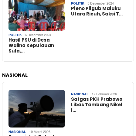
5 Desember 2024
POLITIK
Pleno Pilgub Maluku
Utara Ricuh, Saksi T…
6 Desember 2024
POLITIK
Hasil PSU di Desa
Waiina Kepulauan
Sula,…
NASIONAL
17 Februari 2026
NASIONAL
Satgas PKH Prabowo
Libas Tambang Nikel
I…
19 Maret 2026
NASIONAL