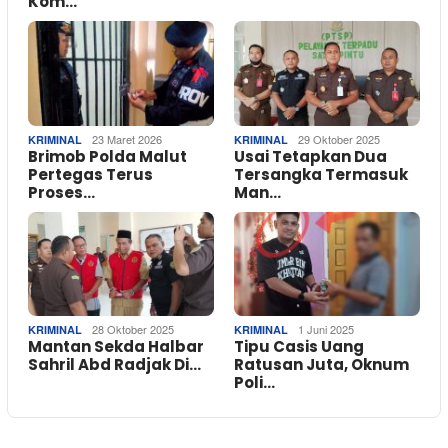
Kom…
23 Maret 2026
29 Oktober 2025
KRIMINAL
KRIMINAL
Brimob Polda Malut
Usai Tetapkan Dua
Pertegas Terus
Tersangka Termasuk
Proses…
Man…
28 Oktober 2025
1 Juni 2025
KRIMINAL
KRIMINAL
Mantan Sekda Halbar
Tipu Casis Uang
Sahril Abd Radjak Di…
Ratusan Juta, Oknum
Poli…