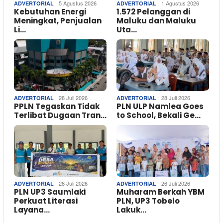
5 Agustus 2026
1 Agustus 2026
ADVERTORIAL
ADVERTORIAL
Kebutuhan Energi
1.572 Pelanggan di
Meningkat, Penjualan
Maluku dan Maluku
Li…
Uta…
28 Juli 2026
28 Juli 2026
ADVERTORIAL
ADVERTORIAL
PPLN Tegaskan Tidak
PLN ULP Namlea Goes
Terlibat Dugaan Tran…
to School, Bekali Ge…
28 Juli 2026
26 Juli 2026
ADVERTORIAL
ADVERTORIAL
PLN UP3 Saumlaki
Muharam Berkah YBM
Perkuat Literasi
PLN, UP3 Tobelo
Layana…
Lakuk…