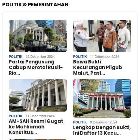
POLITIK & PEMERINTAHAN
12 Desember 2024
11 Desember 2024
POLITIK
POLITIK
Partai Pengusung
Bawa Bukti
Cabup Morotai Rusli-
Kecurangan Pilgub
Rio…
Malut, Pasl…
11 Desember 2024
POLITIK
AM-SAH Resmi Gugat
9 Desember 2024
POLITIK
ke Mahkamah
Lengkap Dengan Bukti,
Konstitus…
Ini Daftar 13 Kecu…