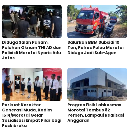
Diduga Salah Paham,
Salurkan BBM Subsidi 10
Puluhan Oknum TNI AD dan
Ton, Polres Pulau Morotai
Polisi di Morotai Nyaris Adu
Diduga Jadi Sub-Agen
Jotos
Perkuat Karakter
Progres Fisik Labkesmas
Generasi Muda, Kodim
Morotai Tembus 82
1514/Morotai Gelar
Persen, Lampaui Realisasi
Sosialisasi Empat Pilar bagi
Anggaran
Paskibraka