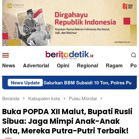
Loncat
ke
konten
Menu
Mobile
News
Advertorial
Opini
Regional
Ragam
Poli
Salurkan BBM Subsidi 10 Ton, Polres Pulau Morotai Diduga J
News Update
Beranda
Kabupaten kota
Pulau Morotai
Buka POPDA XII Malut, Bupati Rusli
Sibua: Jaga Mimpi Anak-Anak
Kita, Mereka Putra-Putri Terbaik!