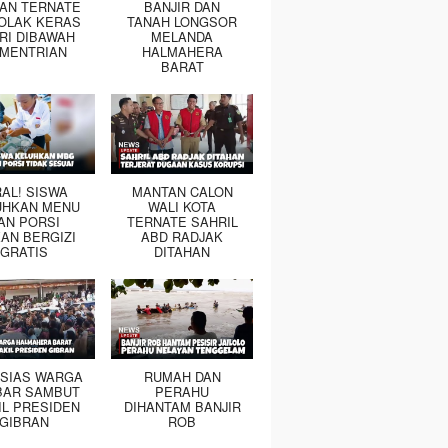
TAN TERNATE
BANJIR DAN
OLAK KERAS
TANAH LONGSOR
RI DIBAWAH
MELANDA
MENTRIAN
HALMAHERA
BARAT
RAL! SISWA
MANTAN CALON
UHKAN MENU
WALI KOTA
AN PORSI
TERNATE SAHRIL
AN BERGIZI
ABD RADJAK
GRATIS
DITAHAN
SIAS WARGA
RUMAH DAN
BAR SAMBUT
PERAHU
IL PRESIDEN
DIHANTAM BANJIR
GIBRAN
ROB