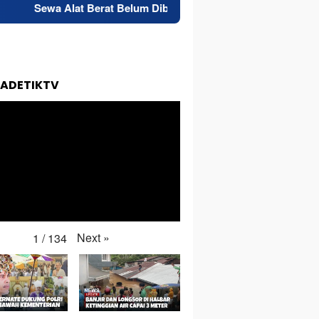
 Berat Belum Dibayar, Pemilik Excavator di Morotai Laporkan PT
TADETIKTV
Next
»
1
/
134