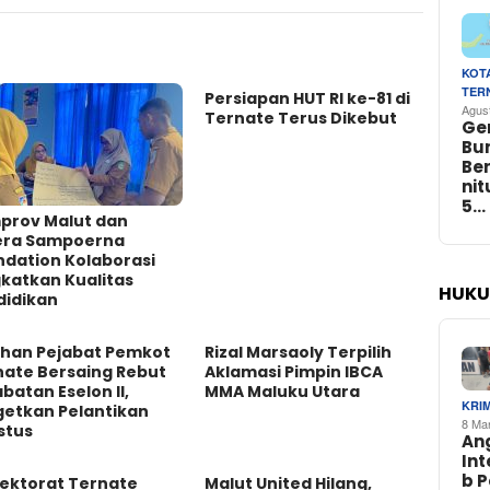
KOT
TER
Persiapan HUT RI ke-81 di
Agus
Ternate Terus Dikebut
Ge
Bu
Be
ni
5…
prov Malut dan
era Sampoerna
ndation Kolaborasi
katkan Kualitas
HUKU
didikan
uhan Pejabat Pemkot
Rizal Marsaoly Terpilih
nate Bersaing Rebut
Aklamasi Pimpin IBCA
abatan Eselon II,
MMA Maluku Utara
KRI
getkan Pelantikan
8 Ma
stus
An
In
b 
pektorat Ternate
Malut United Hilang,