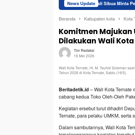
DAM
Bupati Morotai Rusli Sibua Minta Pejabat Eselon III d
News Update
Beranda
Kabupaten kota
Kota 
Komitmen Majukan U
Dilakukan Wali Kot
Tim Redaksi
16 Mei 2026
Wali Kota Ternate, Hi. M. Tauhid Soleman s
Tahun 2026 di Kota Ternate, Sabtu (16/5).
Beritadetik.id
– Wali Kota Ternate
cabang kedua Toko Oleh-Oleh Pakes
Kegiatan ersebut turut dihadiri De
Ternate, para pelaku UMKM, serta 
Dalam sambutannya, Wali Kota Ter
terselenggaranya kegiatan tersebu