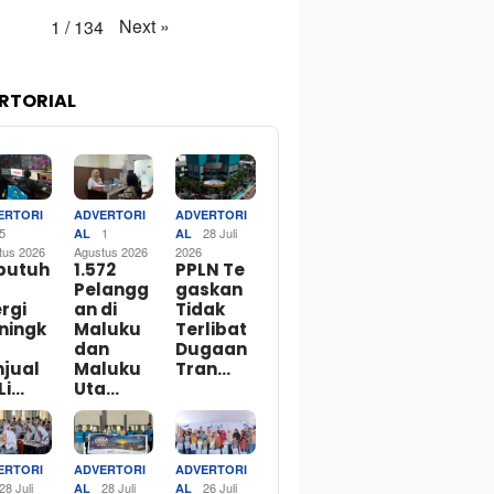
Next
»
1
/
134
RTORIAL
ERTORI
ADVERTORI
ADVERTORI
5
1
28 Juli
AL
AL
tus 2026
Agustus 2026
2026
butuh
1.572
PPLN Te
Pelangg
gaskan
rgi
an di
Tidak
ningk
Maluku
Terlibat
dan
Dugaan
njual
Maluku
Tran…
Li…
Uta…
ERTORI
ADVERTORI
ADVERTORI
28 Juli
28 Juli
26 Juli
AL
AL