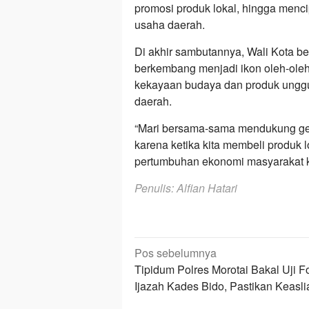
promosi produk lokal, hingga menci
usaha daerah.
Di akhir sambutannya, Wali Kota b
berkembang menjadi ikon oleh-oleh
kekayaan budaya dan produk unggu
daerah.
“Mari bersama-sama mendukung ge
karena ketika kita membeli produk
pertumbuhan ekonomi masyarakat kit
Penulis: Alfian Hatari
Navigasi
Pos sebelumnya
pos
Tipidum Polres Morotai Bakal Uji F
Ijazah Kades Bido, Pastikan Keasli