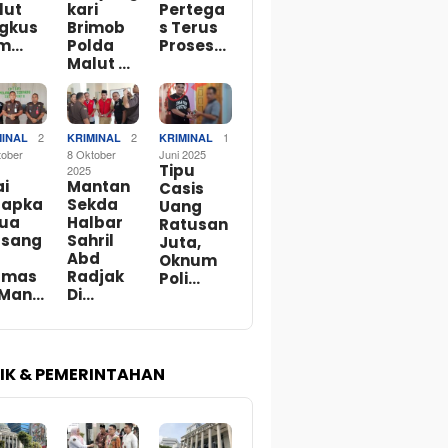
lut
kari
Pertega
ngkus
Brimob
s Terus
m…
Polda
Proses…
Malut …
2
2
1
MINAL
KRIMINAL
KRIMINAL
tober
8 Oktober
Juni 2025
Tipu
2025
ai
Mantan
Casis
tapka
Sekda
Uang
Dua
Halbar
Ratusan
rsang
Sahril
Juta,
Abd
Oknum
rmas
Radjak
Poli…
 Man…
Di…
TIK & PEMERINTAHAN