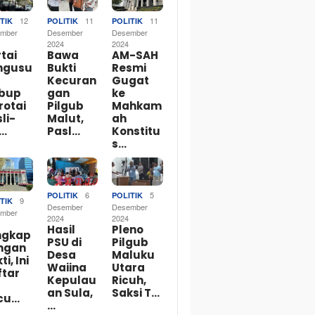
12
11
11
TIK
POLITIK
POLITIK
mber
Desember
Desember
2024
2024
tai
Bawa
AM-SAH
ngusu
Bukti
Resmi
Kecuran
Gugat
bup
gan
ke
rotai
Pilgub
Mahkam
li-
Malut,
ah
o…
Pasl…
Konstitu
s…
6
5
POLITIK
POLITIK
9
TIK
Desember
Desember
mber
2024
2024
Hasil
Pleno
ngkap
PSU di
Pilgub
ngan
Desa
Maluku
ti, Ini
Waiina
Utara
ftar
Kepulau
Ricuh,
an Sula,
Saksi T…
cu…
…