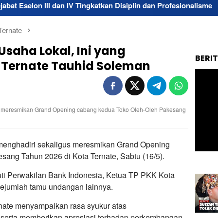
an IV Tingkatkan Disiplin dan Profesionalisme
Sewa Alat
Ternate
saha Lokal, Ini yang
BERI
a Ternate Tauhid Soleman
aat meresmikan Grand Opening cabang kedua Toko Oleh-Oleh Pakesang
 menghadiri sekaligus meresmikan Grand Opening
ang Tahun 2026 di Kota Ternate, Sabtu (16/5).
puti Perwakilan Bank Indonesia, Ketua TP PKK Kota
sejumlah tamu undangan lainnya.
nate menyampaikan rasa syukur atas
t serta memberikan apresiasi terhadap perkembangan