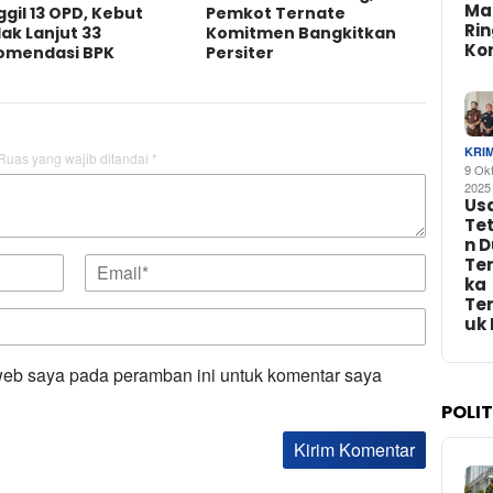
Ma
gil 13 OPD, Kebut
Pemkot Ternate
Ri
ak Lanjut 33
Komitmen Bangkitkan
Ko
omendasi BPK
Persiter
KRI
Ruas yang wajib ditandai
*
9 Ok
2025
Us
Te
n 
Te
ka
Te
uk
web saya pada peramban ini untuk komentar saya
POLI