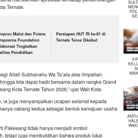
SUL
ta Ternate.
MEN
POL
KE
mprov Malut dan Putera
Persiapan HUT RI ke-81 di
mpoerna Foundation
Ternate Terus Dikebut
laborasi Tingkatkan
alitas Pendidikan
VI
KEL
D
MAK
 bagi Allah Subhanahu Wa Ta’ala atas limpahan
ehingga kita dapat hadir bersama dalam rangka Grand
ang Kota Ternate Tahun 2026,” ujar Wali Kota.
e, ia juga menyampaikan ucapan selamat kepada
ukanya cabang kedua sebagai bentuk kemajuan usaha
ANTU
HAL
WAK
ti Pakesang tidak hanya menjadi simbol
, tetapi juga membuktikan bahwa produk lokal