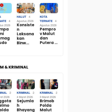
4
A
HALUT
KOTA
4
Agustus 2026
4
NATE
TERNATE
Konsiste
tus 2026
Agustus 2026
mpa
Pempro
n
mi
v Malut
Laksana
rmag
dan
kan
tudo
Putera …
Binw…
M & KRIMINAL
2
2
2
MINAL
KRIMINAL
KRIMINAL
ret 2026
4 Maret 2026
3 Maret 2026
ggota
Sejumla
Brimob
telmo
h
Polda
Polda
Bhayang
Malut