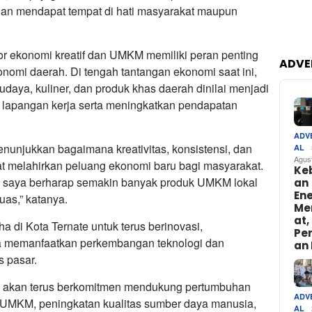
dan mendapat tempat di hati masyarakat maupun
r ekonomi kreatif dan UMKM memiliki peran penting
ADVE
omi daerah. Di tengah tantangan ekonomi saat ini,
daya, kuliner, dan produk khas daerah dinilai menjadi
 lapangan kerja serta meningkatkan pendapatan
ADV
nunjukkan bagaimana kreativitas, konsistensi, dan
AL
Agus
t melahirkan peluang ekonomi baru bagi masyarakat.
Ke
, saya berharap semakin banyak produk UMKM lokal
an
Ene
uas,” katanya.
Me
at,
a di Kota Ternate untuk terus berinovasi,
Pe
ta memanfaatkan perkembangan teknologi dan
an 
 pasar.
a, akan terus berkomitmen mendukung pertumbuhan
ADV
 UMKM, peningkatan kualitas sumber daya manusia,
AL