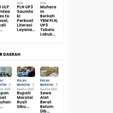
2026
2026
N ULP
PLN UP3
Muhara
mlea
Saumla
m
es to
ki
Berkah
ool,
Perkuat
YBM PLN,
ali
Literasi
UP3
…
Layana…
Tobelo
Lakuk…
R DAERAH
AU
PULAU
PULAU
6
5
5
OTAI
MOROTAI
MOROTAI
tus 2026
Agustus 2026
Agustus 2026
spon
Bupati
Sewa
pat
Morotai
Alat
luhan
Rusli
Berat
 …
Sibu…
Belum
Dib…