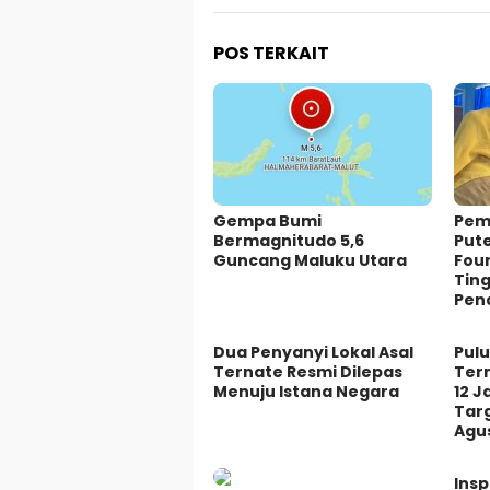
POS TERKAIT
Gempa Bumi
Pem
Bermagnitudo 5,6
Put
Guncang Maluku Utara
Fou
Ting
Pen
Dua Penyanyi Lokal Asal
Pul
Ternate Resmi Dilepas
Ter
Menuju Istana Negara
12 J
Tar
Agu
Ins