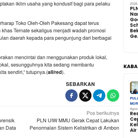
ptakan iklim usaha yang kondusif bagi para pelaku
2026
PL
Na
Go
erharap Toko Oleh-Oleh Pakesang dapat terus
Sch
 khas Ternate sekaligus menjadi wadah promosi
Bek
Ge
lan daerah kepada para pengunjung dari berbagai
rakan mencintai dan menggunakan produk lokal,
 lokal, sesungguhnya kita sedang membantu
KABA
a sendiri,” tutupnya.(
all/red
).
SEBARKAN
PUL
MOR
Agus
Pos berikutnya
Re
Ce
orensik
PLN UIW MMU Gerak Cepat Lakukan
Ke
an Data
Penormalan Sistem Kelistrikan di Ambon
Air