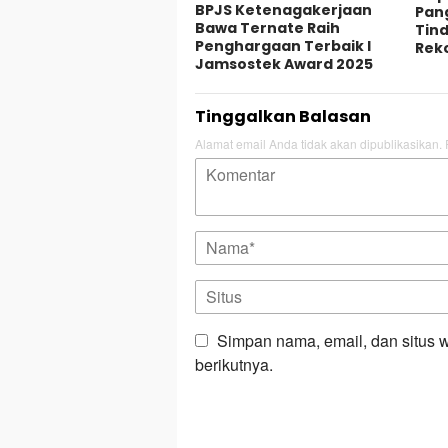
BPJS Ketenagakerjaan
Pang
Bawa Ternate Raih
Tind
Penghargaan Terbaik I
Rek
Jamsostek Award 2025
Tinggalkan Balasan
Alamat email Anda tidak akan dipublikasikan.
Simpan nama, email, dan situs 
berikutnya.