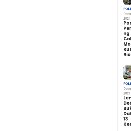
POLI
Dese
2024
Par
Pe
ng
Ca
Mo
Rus
Ri
POLI
Dese
2024
Le
De
Buk
Da
13
Ke