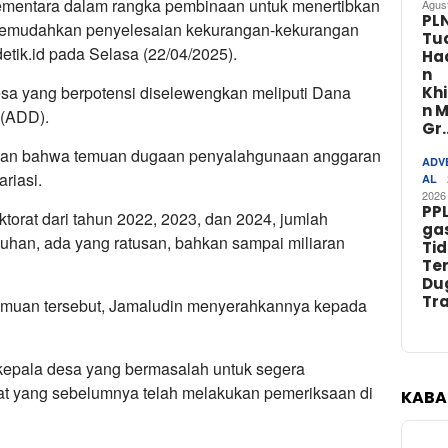
n sementara dalam rangka pembinaan untuk menertibkan
Agus
PL
emudahkan penyelesaian kekurangan-kekurangan
Tu
detik.id pada Selasa (22/04/2025).
Ha
n
sa yang berpotensi diselewengkan meliputi Dana
Kh
n 
 (ADD).
Gr
rkan bahwa temuan dugaan penyalahgunaan anggaran
ADV
riasi.
AL
2026
PP
ktorat dari tahun 2022, 2023, dan 2024, jumlah
ga
luhan, ada yang ratusan, bahkan sampai miliaran
Ti
Ter
Du
Tr
temuan tersebut, Jamaludin menyerahkannya kepada
kepala desa yang bermasalah untuk segera
rat yang sebelumnya telah melakukan pemeriksaan di
KABA