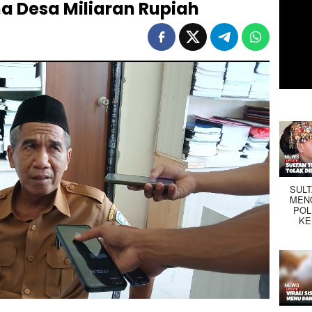
 Desa Miliaran Rupiah
SUL
MEN
POL
KE