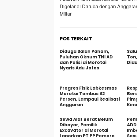
pos
Digelar di Daruba dengan Anggara
Miliar
POS TERKAIT
Diduga Salah Paham,
Salu
Puluhan Oknum TNI AD
Ton,
dan Polisi di Morotai
Did
Nyaris Adu Jotos
Progres Fisik Labkesmas
Res
Morotai Tembus 82
Bers
Persen, Lampaui Realisasi
Pimp
Anggaran
Kin
Sewa Alat Berat Belum
Pem
Dibayar, Pemilik
ADD 
Excavator di Morotai
Imb
Laporkan PT PP Persero
Sesu