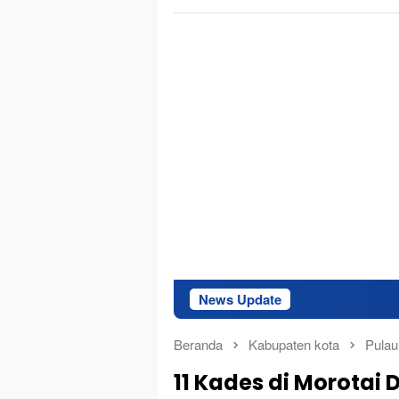
News Update
PLN UP3 Tu
Beranda
Kabupaten kota
Pulau
11 Kades di Morotai