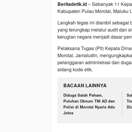
Beritadetik.id
– Sebanyak 11 Kepal
Kabupaten Pulau Morotai, Maluku Ut
Langkah tegas ini diambil sebagai
yang terungkap melalui audit dan si
kerugian negara menjadi dasar pem
Pelaksana Tugas (Plt) Kepala Di
Morotai, Jamaludin, mengungkapka
pelanggaran administrasi dan duga
sidang kode etik.
BACAAN LAINNYA
Diduga Salah Paham,
Sa
Puluhan Oknum TNI AD dan
To
Polisi di Morotai Nyaris Adu
Di
Jotos