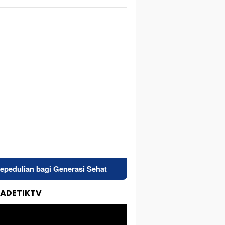
nerasi Sehat
Diduga Salah Paham, Puluhan Oknum TNI AD
TADETIKTV