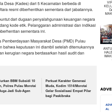
VI
a Desa (Kades) dari 5 Kecamatan berbeda di
KEL
ara resmi diberhentikan sementara dari jabatannya.
D
MAK
 buntut dari dugaan penyalahgunaan keuangan negara
dang kode etik. Pelanggaran administrasi dan indikasi
berhentian sementara ini.
nas Pemberdayaan Masyarakat Desa (PMD) Pulau
n bahwa keputusan ini diambil setelah ditemukannya
ANTU
HAL
an kerugian negara berdasarkan hasil audit dan
WAK
lurkan BBM Subsidi 10
Perkuat Karakter Generasi
n, Polres Pulau Morotai
Muda, Kodim 1514/Morotai
ADVE
duga Jadi Sub-Agen
Gelar Sosialisasi Empat Pilar
bagi Paskibraka
ADV
AL