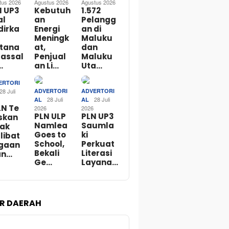
tus 2026
Agustus 2026
Agustus 2026
N UP3
Kebutuh
1.572
al
an
Pelangg
dirka
Energi
an di
Meningk
Maluku
itana
at,
dan
Massal
Penjual
Maluku
…
an Li…
Uta…
ERTORI
28 Juli
ADVERTORI
ADVERTORI
28 Juli
28 Juli
AL
AL
LN Te
2026
2026
PLN ULP
PLN UP3
skan
Namlea
Saumla
dak
Goes to
ki
libat
School,
Perkuat
gaan
Bekali
Literasi
an…
Ge…
Layana…
R DAERAH