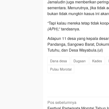
Jamaludin juga memberikan pering
sementara. Menurutnya, jika tidak 
bukan tidak mungkin kasus ini akan
“Tapi kalau mereka tetap tidak koope
(APH)
,” tandasnya.
Adapun 11 desa yang kepala desany
Pandanga, Sangowo Barat, Dokumira
Tutuhu, dan Desa Wayabula.(ul)
Dana desa
Dugaan
Kades
Pulau Morotai
Navigasi
Pos sebelumnya
Festival Pariwisata Morotai Tahun I