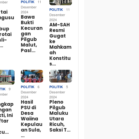
11
mber
POLITIK
Desember
11
POLITIK
tai
2024
Desember
Bawa
ngusu
2024
Bukti
AM-SAH
Kecuran
bup
Resmi
gan
rotai
Gugat
Pilgub
li-
ke
Malut,
o…
Mahkam
Pasl…
ah
Konstitu
s…
6
5
POLITIK
POLITIK
9
TIK
Desember
Desember
mber
2024
2024
Hasil
Pleno
ngkap
PSU di
Pilgub
ngan
Desa
Maluku
ti, Ini
Waiina
Utara
ftar
Kepulau
Ricuh,
an Sula,
Saksi T…
cu…
…