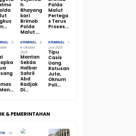
telmo
h
Polda
Polda
Bhayang
Malut
lut
kari
Pertega
ngkus
Brimob
s Terus
m…
Polda
Proses…
Malut …
2
2
1
MINAL
KRIMINAL
KRIMINAL
tober
8 Oktober
Juni 2025
Tipu
2025
ai
Mantan
Casis
tapka
Sekda
Uang
Dua
Halbar
Ratusan
rsang
Sahril
Juta,
Abd
Oknum
rmas
Radjak
Poli…
 Man…
Di…
TIK & PEMERINTAHAN
12
TIK