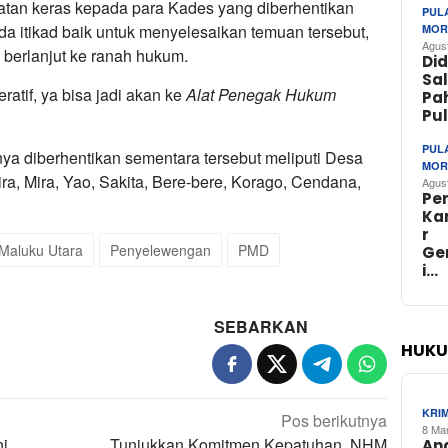
atan keras kepada para Kades yang diberhentikan
PUL
ada itikad baik untuk menyelesaikan temuan tersebut,
MOR
Agus
 berlanjut ke ranah hukum.
Di
Sa
ratif, ya bisa jadi akan ke
Alat Penegak Hukum
Pa
Pu
PUL
a diberhentikan sementara tersebut meliputi Desa
MOR
, Mira, Yao, Sakita, Bere-bere, Korago, Cendana,
Agus
Pe
Ka
r
Maluku Utara
Penyelewengan
PMD
Ge
i…
SEBARKAN
HUKU
KRI
Pos berikutnya
8 Ma
ni
Tunjukkan Komitmen Kepatuhan, NHM
An