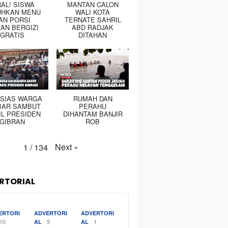
RAL! SISWA
MANTAN CALON
UHKAN MENU
WALI KOTA
AN PORSI
TERNATE SAHRIL
AN BERGIZI
ABD RADJAK
GRATIS
DITAHAN
SIAS WARGA
RUMAH DAN
BAR SAMBUT
PERAHU
IL PRESIDEN
DIHANTAM BANJIR
GIBRAN
ROB
Next
»
1
/
134
RTORIAL
ERTORI
ADVERTORI
ADVERTORI
10
5
1
AL
AL