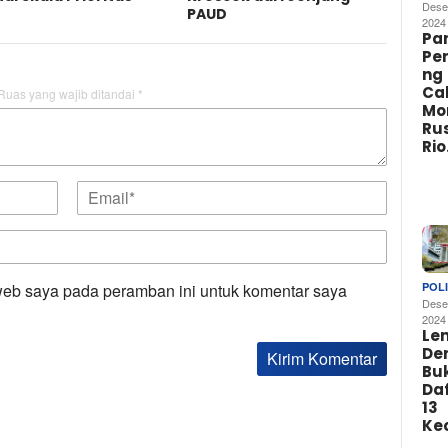
Dese
PAUD
2024
Par
Pe
ng
Ca
Ruas yang wajib ditandai
*
Mo
Rus
Ri
web saya pada peramban ini untuk komentar saya
POLI
Dese
2024
Le
De
Buk
Da
13
Ke