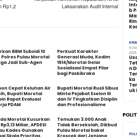
In
n Rp1,2
Laksanakan Audit Internal
b 
Ma
Ri
Ko
KRI
9 Ok
rkan BBM Subsidi 10
Perkuat Karakter
2025
 Polres Pulau Morotai
Generasi Muda, Kodim
Us
uga Jadi Sub-Agen
1514/Morotai Gelar
Te
Sosialisasi Empat Pilar
n 
bagi Paskibraka
Te
ka
Te
pon Cepat Keluhan Air
Bupati Morotai Rusli Sibua
uk
ih, Bupati Morotai
Minta Pejabat Eselon III
in Rapat Evaluasi
dan IV Tingkatkan Disiplin
erja PDAM
dan Profesionalisme
POLI
da Morotai Kucurkan
Temukan 3.000 Anak
Rp3,13 Miliar, APDESI
Tidak Bersekolah, Dikbud
au Kades Gunakan
Pulau Morotai bakal
POLI
ai Skala Prioritas
Kroscek dari Jenjang