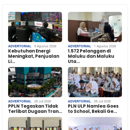
5 Agustus 2026
1 Agustus 2026
ADVERTORIAL
ADVERTORIAL
Kebutuhan Energi
1.572 Pelanggan di
Meningkat, Penjualan
Maluku dan Maluku
Li…
Uta…
28 Juli 2026
28 Juli 2026
ADVERTORIAL
ADVERTORIAL
PPLN Tegaskan Tidak
PLN ULP Namlea Goes
Terlibat Dugaan Tran…
to School, Bekali Ge…