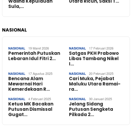
Waiina Kepulauan
Utara Ricuh, Saksi T…
Sula,…
NASIONAL
19 Maret 2026
17 Februari 2026
NASIONAL
NASIONAL
Pemerintah Putuskan
Satgas PKH Prabowo
Lebaran Idul Fitri 2…
Libas Tambang Nikel
I…
17 Agustus 2025
20 Februari 2025
NASIONAL
NASIONAL
Bencana Alam
Cari Muka, Pejabat
Mewarnai Hari
Maluku Utara Ramai-
Kemerdekaan R…
ra…
4 Februari 2025
30 Januari 2025
NASIONAL
NASIONAL
Ketua MK Bacakan
Jelang Sidang
Putusan Dismissal
Putusan Sengketa
Gugat…
Pilkada 2…