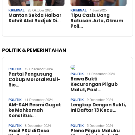
28 Oktober 2025
1 Juni 2025
KRIMINAL
KRIMINAL
Mantan Sekda Halbar
Tipu Casis Uang
Sahril Abd Radjak Di…
Ratusan Juta, Oknum
Poli…
POLITIK & PEMERINTAHAN
12 Desember 2024
POLITIK
Partai Pengusung
11 Desember 2024
POLITIK
Bawa Bukti
Cabup Morotai Rusli-
Kecurangan Pilgub
Rio…
Malut, Pasl…
11 Desember 2024
9 Desember 2024
POLITIK
POLITIK
AM-SAH Resmi Gugat
Lengkap Dengan Bukti,
ke Mahkamah
Ini Daftar 13 Kecu…
Konstitus…
6 Desember 2024
5 Desember 2024
POLITIK
POLITIK
Hasil PSU di Desa
Pleno Pilgub Maluku