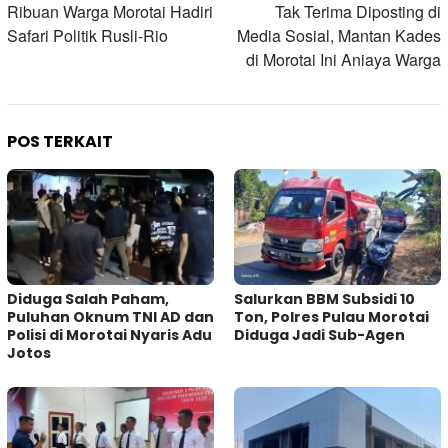
pos
Ribuan Warga Morotai Hadiri
Tak Terima Diposting di
Safari Politik Rusli-Rio
Media Sosial, Mantan Kades
di Morotai Ini Aniaya Warga
POS TERKAIT
Diduga Salah Paham,
Salurkan BBM Subsidi 10
Puluhan Oknum TNI AD dan
Ton, Polres Pulau Morotai
Polisi di Morotai Nyaris Adu
Diduga Jadi Sub-Agen
Jotos