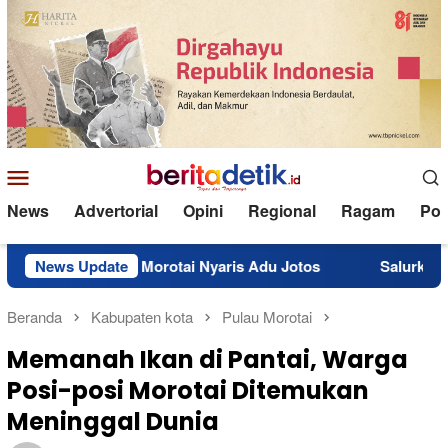
Loncat
ke
konten
Menu
Mobile
News
Advertorial
Opini
Regional
Ragam
Poli
di Morotai Nyaris Adu Jotos
News Update
Salurkan BBM Subsidi 10 
Beranda
Kabupaten kota
Pulau Morotai
Memanah Ikan di Pantai, Warga
Posi-posi Morotai Ditemukan
Meninggal Dunia