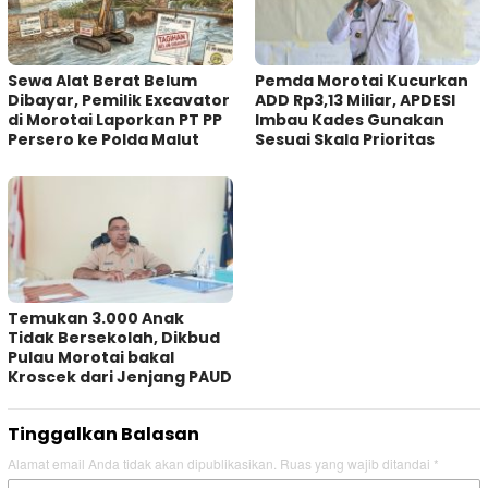
Sewa Alat Berat Belum
Pemda Morotai Kucurkan
Dibayar, Pemilik Excavator
ADD Rp3,13 Miliar, APDESI
di Morotai Laporkan PT PP
Imbau Kades Gunakan
Persero ke Polda Malut
Sesuai Skala Prioritas
Temukan 3.000 Anak
Tidak Bersekolah, Dikbud
Pulau Morotai bakal
Kroscek dari Jenjang PAUD
Tinggalkan Balasan
Alamat email Anda tidak akan dipublikasikan.
Ruas yang wajib ditandai
*