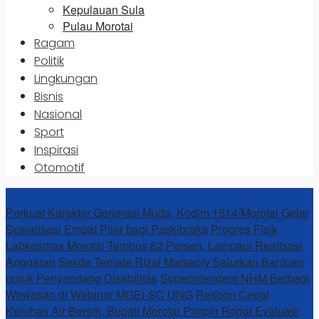
Kepulauan Sula
Pulau Morotai
Ragam
Politik
Lingkungan
Bisnis
Nasional
Sport
Inspirasi
Otomotif
News Update
Perkuat Karakter Generasi Muda, Kodim 1514/Morotai Gelar
Sosialisasi Empat Pilar bagi Paskibraka
Progres Fisik
Labkesmas Morotai Tembus 82 Persen, Lampaui Realisasi
Anggaran
Sekda Ternate Rizal Marsaoly Salurkan Bantuan
untuk Penyandang Disabilitas
Superintendent NHM Berbagi
Wawasan di Webinar MGEI-SC UNG
Respon Cepat
Keluhan Air Bersih, Bupati Morotai Pimpin Rapat Evaluasi