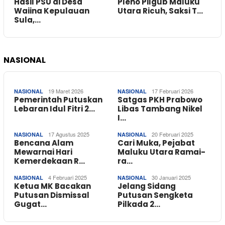
Hasil PSU di Desa
Pleno Pilgub Maluku
Waiina Kepulauan
Utara Ricuh, Saksi T…
Sula,…
NASIONAL
19 Maret 2026
17 Februari 2026
NASIONAL
NASIONAL
Pemerintah Putuskan
Satgas PKH Prabowo
Lebaran Idul Fitri 2…
Libas Tambang Nikel
I…
17 Agustus 2025
20 Februari 2025
NASIONAL
NASIONAL
Bencana Alam
Cari Muka, Pejabat
Mewarnai Hari
Maluku Utara Ramai-
Kemerdekaan R…
ra…
4 Februari 2025
30 Januari 2025
NASIONAL
NASIONAL
Ketua MK Bacakan
Jelang Sidang
Putusan Dismissal
Putusan Sengketa
Gugat…
Pilkada 2…