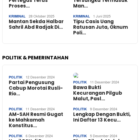
Pertegas Terus
Tersangka Termasuk
Proses…
Man…
28 Oktober 2025
1 Juni 2025
KRIMINAL
KRIMINAL
Mantan Sekda Halbar
Tipu Casis Uang
Sahril Abd Radjak Di…
Ratusan Juta, Oknum
Poli…
POLITIK & PEMERINTAHAN
12 Desember 2024
POLITIK
Partai Pengusung
11 Desember 2024
POLITIK
Bawa Bukti
Cabup Morotai Rusli-
Kecurangan Pilgub
Rio…
Malut, Pasl…
11 Desember 2024
9 Desember 2024
POLITIK
POLITIK
AM-SAH Resmi Gugat
Lengkap Dengan Bukti,
ke Mahkamah
Ini Daftar 13 Kecu…
Konstitus…
6 Desember 2024
5 Desember 2024
POLITIK
POLITIK