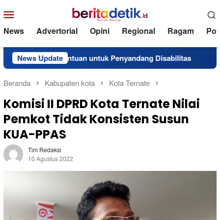
Loncat
Menu
ke
Mobile
konten
News
Advertorial
Opini
Regional
Ragam
Poli
rkan Bantuan untuk Penyandang Disabilitas
News Update
Superinten
Beranda
Kabupaten kota
Kota Ternate
Komisi II DPRD Kota Ternate Nilai
Pemkot Tidak Konsisten Susun
KUA-PPAS
Tim Redaksi
10 Agustus 2022