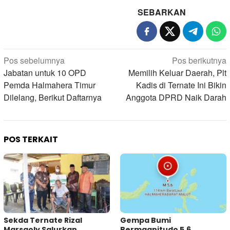
SEBARKAN
Navigasi
Pos sebelumnya
Pos berikutnya
pos
Jabatan untuk 10 OPD
Memilih Keluar Daerah, Plt
Pemda Halmahera Timur
Kadis di Ternate Ini Bikin
Dilelang, Berikut Daftarnya
Anggota DPRD Naik Darah
POS TERKAIT
Sekda Ternate Rizal
Gempa Bumi
Marsaoly Salurkan
Bermagnitudo 5,6