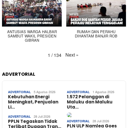
ANTUSIAS WARGA HALBAR
RUMAH DAN PERAHU
SAMBUT WAKIL PRESIDEN
DIHANTAM BANJIR ROB
GIBRAN
Next
»
1
/
134
ADVERTORIAL
5 Agustus 2026
1 Agustus 2026
ADVERTORIAL
ADVERTORIAL
Kebutuhan Energi
1.572 Pelanggan di
Meningkat, Penjualan
Maluku dan Maluku
Li…
Uta…
28 Juli 2026
ADVERTORIAL
PPLN Tegaskan Tidak
28 Juli 2026
ADVERTORIAL
PLN ULP Namlea Goes
Terlibat Dugaan Tran…