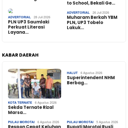
to School, Bekali Ge…
26 Juli 2026
ADVERTORIAL
Muharam Berkah YBM
28 Juli 2026
ADVERTORIAL
PLN UP3 Saumlaki
PLN, UP3 Tobelo
Perkuat Literasi
Lakuk…
Layana…
KABAR DAERAH
6 Agustus 2026
HALUT
Superintendent NHM
Berbag…
6 Agustus 2026
KOTA TERNATE
Sekda Ternate Rizal
Marsa…
6 Agustus 2026
5 Agustus 2026
PULAU MOROTAI
PULAU MOROTAI
Respon Cepat Keluhan
Bupati Morotai Rusli