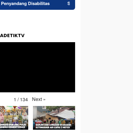
sabilitas
Superintendent NHM Berbagi Wawasan di We
TADETIKTV
Next
»
1
/
134