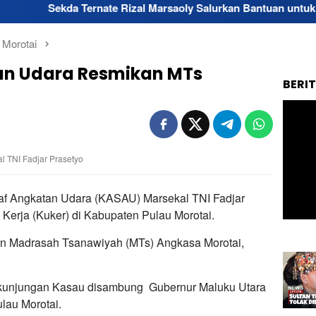
 Ternate Rizal Marsaoly Salurkan Bantuan untuk Penyandang Di
 Morotai
an Udara Resmikan MTs
BERI
l TNI Fadjar Prasetyo
af Angkatan Udara (KASAU) Marsekal TNI Fadjar
erja (Kuker) di Kabupaten Pulau Morotai.
an Madrasah Tsanawiyah (MTs) Angkasa Morotai,
 kunjungan Kasau disambung Gubernur Maluku Utara
lau Morotai.