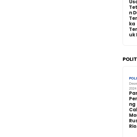
Us
Te
n 
Te
ka
Te
uk
POLI
POLI
Dese
2024
Par
Pe
ng
Ca
Mo
Rus
Ri