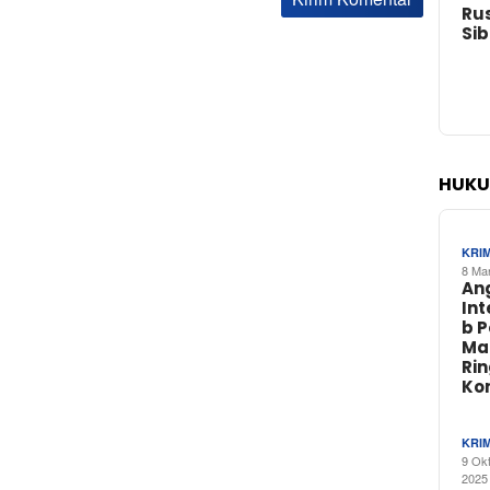
Rus
Si
HUKU
KRI
8 Ma
An
In
b 
Ma
Ri
Ko
KRI
9 Ok
2025