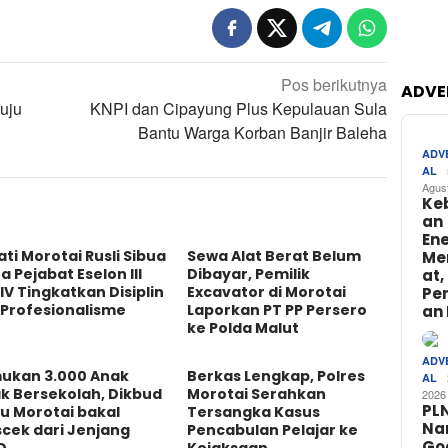
Pos berikutnya
ADVE
nuju
KNPI dan Cipayung Plus Kepulauan Sula
Bantu Warga Korban Banjir Baleha
ADV
AL
Agus
Ke
an
Ene
ti Morotai Rusli Sibua
Sewa Alat Berat Belum
Me
a Pejabat Eselon III
Dibayar, Pemilik
at,
IV Tingkatkan Disiplin
Excavator di Morotai
Pe
 Profesionalisme
Laporkan PT PP Persero
an 
ke Polda Malut
ADV
ukan 3.000 Anak
Berkas Lengkap, Polres
AL
k Bersekolah, Dikbud
Morotai Serahkan
2026
PL
u Morotai bakal
Tersangka Kasus
Na
cek dari Jenjang
Pencabulan Pelajar ke
Go
D
Kejaksaan