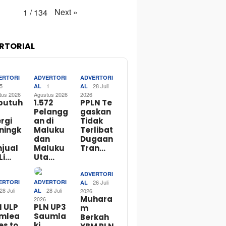
Next
»
1
/
134
RTORIAL
ERTORI
ADVERTORI
ADVERTORI
5
1
28 Juli
AL
AL
tus 2026
Agustus 2026
2026
butuh
1.572
PPLN Te
Pelangg
gaskan
rgi
an di
Tidak
ningk
Maluku
Terlibat
dan
Dugaan
njual
Maluku
Tran…
Li…
Uta…
ADVERTORI
ERTORI
ADVERTORI
26 Juli
AL
28 Juli
28 Juli
AL
2026
Muhara
2026
N ULP
PLN UP3
m
mlea
Saumla
Berkah
es to
ki