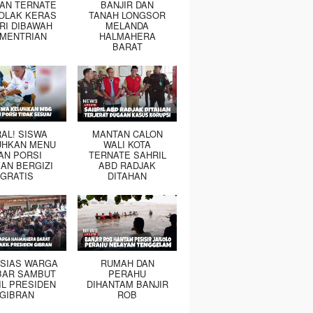
TAN TERNATE
BANJIR DAN
OLAK KERAS
TANAH LONGSOR
RI DIBAWAH
MELANDA
MENTRIAN
HALMAHERA
BARAT
RAL! SISWA
MANTAN CALON
UHKAN MENU
WALI KOTA
AN PORSI
TERNATE SAHRIL
AN BERGIZI
ABD RADJAK
GRATIS
DITAHAN
SIAS WARGA
RUMAH DAN
BAR SAMBUT
PERAHU
IL PRESIDEN
DIHANTAM BANJIR
GIBRAN
ROB