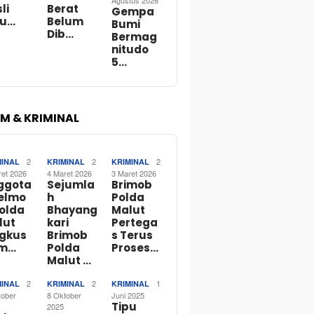
Agustus 2026
li
Berat
Gempa
bu…
Belum
Bumi
Dib…
Bermag
nitudo
5…
M & KRIMINAL
2
2
2
MINAL
KRIMINAL
KRIMINAL
ret 2026
4 Maret 2026
3 Maret 2026
ggota
Sejumla
Brimob
telmo
h
Polda
Polda
Bhayang
Malut
lut
kari
Pertega
ngkus
Brimob
s Terus
m…
Polda
Proses…
Malut …
2
2
1
MINAL
KRIMINAL
KRIMINAL
tober
8 Oktober
Juni 2025
Tipu
2025