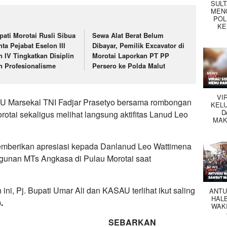
SUL
MEN
POL
KE
pati Morotai Rusli Sibua
Sewa Alat Berat Belum
nta Pejabat Eselon III
Dibayar, Pemilik Excavator di
n IV Tingkatkan Disiplin
Morotai Laporkan PT PP
n Profesionalisme
Persero ke Polda Malut
VI
 Marsekal TNI Fadjar Prasetyo bersama rombongan
KEL
D
tai sekaligus melihat langsung aktifitas Lanud Leo
MAK
emberikan apresiasi kepada Danlanud Leo Wattimena
unan MTs Angkasa di Pulau Morotai saat
ni, Pj. Bupati Umar Ali dan KASAU terlihat ikut saling
ANTU
HAL
)
.
WAK
SEBARKAN