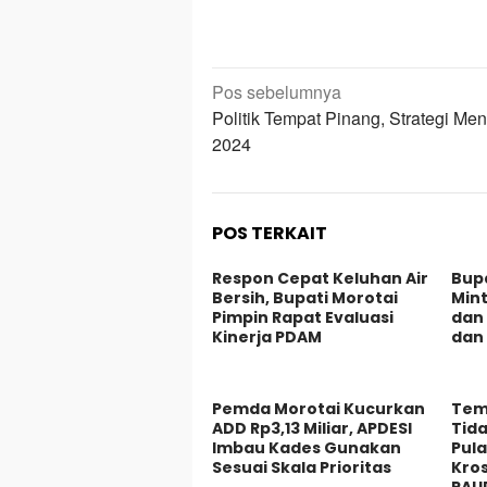
Navigasi
Pos sebelumnya
pos
Politik Tempat Pinang, Strategi Me
2024
POS TERKAIT
Respon Cepat Keluhan Air
Bupa
Bersih, Bupati Morotai
Mint
Pimpin Rapat Evaluasi
dan 
Kinerja PDAM
dan
Pemda Morotai Kucurkan
Tem
ADD Rp3,13 Miliar, APDESI
Tida
Imbau Kades Gunakan
Pula
Sesuai Skala Prioritas
Kros
PAU