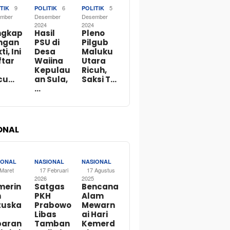
9
6
5
TIK
POLITIK
POLITIK
mber
Desember
Desember
2024
2024
ngkap
Hasil
Pleno
ngan
PSU di
Pilgub
ti, Ini
Desa
Maluku
ftar
Waiina
Utara
Kepulau
Ricuh,
cu…
an Sula,
Saksi T…
…
ONAL
IONAL
NASIONAL
NASIONAL
 Maret
17 Februari
17 Agustus
2026
2025
merin
Satgas
Bencana
h
PKH
Alam
tuska
Prabowo
Mewarn
Libas
ai Hari
baran
Tamban
Kemerd