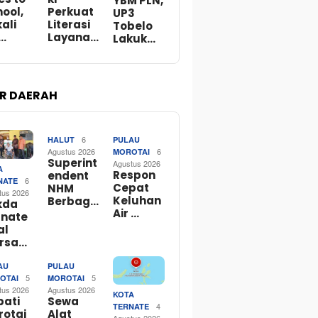
YBM PLN,
ool,
Perkuat
UP3
ali
Literasi
Tobelo
…
Layana…
Lakuk…
R DAERAH
6
HALUT
PULAU
Agustus 2026
6
MOROTAI
Superint
Agustus 2026
A
Respon
endent
6
NATE
Cepat
NHM
tus 2026
Keluhan
Berbag…
kda
Air …
rnate
al
rsa…
AU
PULAU
5
5
OTAI
MOROTAI
tus 2026
Agustus 2026
KOTA
pati
Sewa
4
TERNATE
rotai
Alat