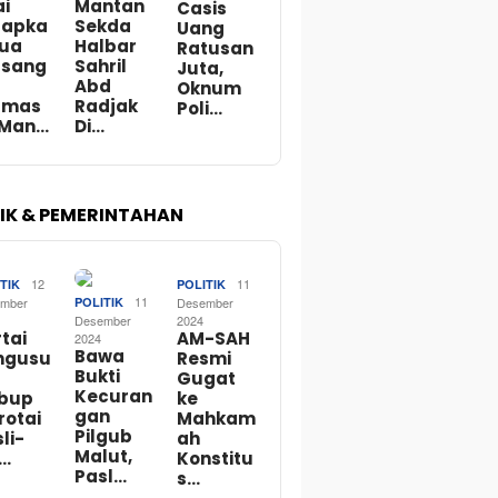
ai
Mantan
Casis
tapka
Sekda
Uang
Dua
Halbar
Ratusan
rsang
Sahril
Juta,
Abd
Oknum
rmas
Radjak
Poli…
 Man…
Di…
TIK & PEMERINTAHAN
12
11
TIK
POLITIK
11
mber
POLITIK
Desember
Desember
2024
tai
AM-SAH
2024
Bawa
ngusu
Resmi
Bukti
Gugat
Kecuran
bup
ke
gan
rotai
Mahkam
Pilgub
li-
ah
Malut,
o…
Konstitu
Pasl…
s…