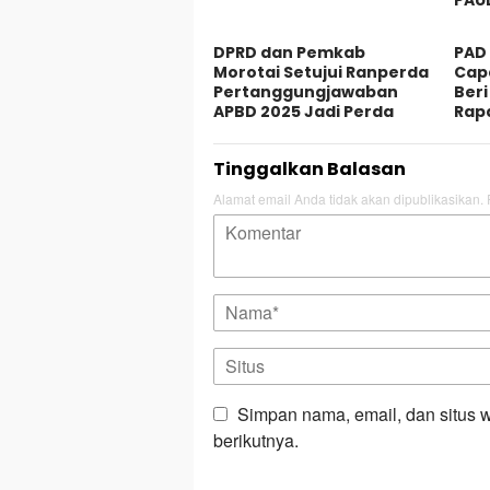
DPRD dan Pemkab
PAD
Morotai Setujui Ranperda
Capa
Pertanggungjawaban
Beri
APBD 2025 Jadi Perda
Rap
Tinggalkan Balasan
Alamat email Anda tidak akan dipublikasikan.
Simpan nama, email, dan situs 
berikutnya.