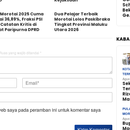
Sch
Bek
 Morotai 2025 Cuma
Dua Pelajar Terbaik
Ge
i 36,89%, Fraksi PSI
Morotai Lolos Paskibraka
 Catatan Kritis di
Tingkat Provinsi Maluku
at Paripurna DPRD
Utara 2026
KABA
Ruas yang wajib ditandai
*
KOT
TER
Agus
Se
Te
Riz
Ma
web saya pada peramban ini untuk komentar saya
PUL
MOR
Agus
Bu
Mo