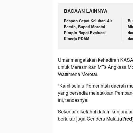
BACAAN LAINNYA
Respon Cepat Keluhan Air
Bu
Bersih, Bupati Morotai
Mi
Pimpin Rapat Evaluasi
da
Kinerja PDAM
da
Umar mengatakan kehadiran KASAU
untuk Meresmikan MTs Angkasa Moro
Wattimena Morotai.
“Kami selalu Pemerintah daerah m
yang bersedia meletakkan Pembang
ini,”tandasnya.
Sekedar diketahui dalam kunjungan i
bertukar juga Cendera Mata.(
ul/red