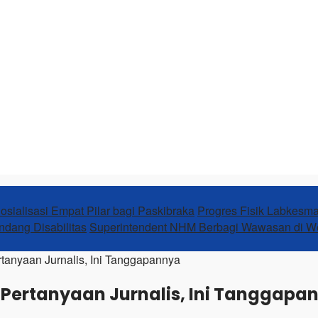
sialisasi Empat Pilar bagi Paskibraka
Progres Fisik Labkesm
ndang Disabilitas
Superintendent NHM Berbagi Wawasan di 
tanyaan Jurnalis, Ini Tanggapannya
 Pertanyaan Jurnalis, Ini Tanggapa