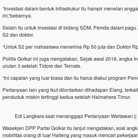
“Investasi dalam bentuk Infrastrukur itu hampir menelan ang
ini,”bebernya.
Selain itu untuk investasi di bidang SDM, Pemda dalam pagu
S2 dan doktor.
“Untuk S2 per mahasiswa menerima Rp 50 juta dan Doktor Rp 1
Politis Golkar ini juga mengatakan, Sejak awal 2018, angka 
urutan 3 setelah Tidore dan Ternate.
“Ini capaian yang luar biasa dan itu harus diakui program P
Pertanyaan lain yang ikut dilontarkan dihadapan Elang, ter
penduduk miskin tertinggi kedua setelah Halmahera Timur.
Edi Langkara saat menanggapi Pertanyaan Wartawan.|| Fo
Wasekjen DPP Partai Golkar itu lanjut mengatakan, soal angk
mobilitas orang di luar Halteng yang masuk mencari pekerj