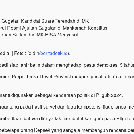
i Gugatan Kandidat Suara Terendah di MK
srul Resmi Ajukan Gugatan di Mahkamah Konstitusi
onan Sultan dan MK-BISA Menyusul
a.|| Foto : (didin/
beritadetik.id
).
adi siap lahir batin dalam menghadapi pesta demokrasi 5 tahun
 semua Parpol baik di level Provinsi maupun pusat rata-rata t
nanti digunakan sebagai kendaraan politik di Pilgub 2024.
ergantung pada hasil survei dan juga kompetensi figur, tanpa me
pemberitaan bahwa dirinya tak membutuhkan guru pada Pilgub n
h beberapa orang Kepsek yang sengaja membangun rencana dem