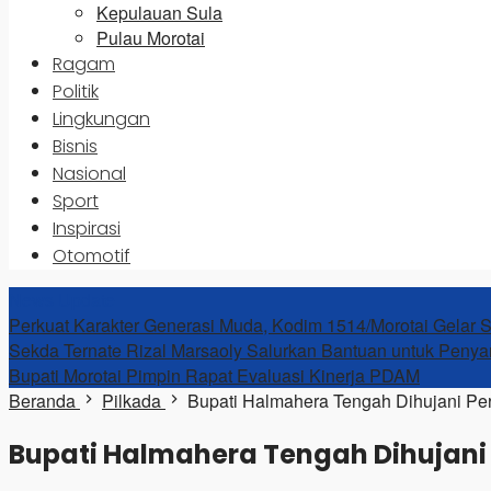
Kepulauan Sula
Pulau Morotai
Ragam
Politik
Lingkungan
Bisnis
Nasional
Sport
Inspirasi
Otomotif
News Update
Perkuat Karakter Generasi Muda, Kodim 1514/Morotai Gelar So
Sekda Ternate Rizal Marsaoly Salurkan Bantuan untuk Penya
Bupati Morotai Pimpin Rapat Evaluasi Kinerja PDAM
Beranda
Pilkada
Bupati Halmahera Tengah Dihujani Per
Bupati Halmahera Tengah Dihujani