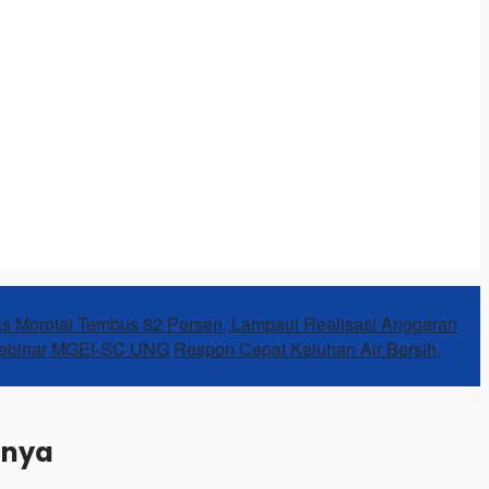
as Morotai Tembus 82 Persen, Lampaui Realisasi Anggaran
Webinar MGEI-SC UNG
Respon Cepat Keluhan Air Bersih,
nnya