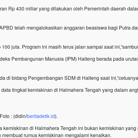
garan Rp 430 miliar yang dilakukan oleh Pemerintah daerah da
 APBD telah mengalokasikan anggaran beasiswa bagi Putra dan
00 juta. Program ini masih terus jalan sampai saat ini,”sambu
Indeks Pembangunan Manusia (IPM) Halteng berada pada urutan 
emda di bidang Pengembangan SDM di Halteng saat ini,”cetusnya
kait data tingkat kemiskinan di Halmahera Tengah yang dalam 
to : (didin/
beritadetik.id
).
a kemiskinan di Halmahera Tengah ini bukan kemiskinan yang s
aan membuat rumus kemiskinan mengalami kenaikan.