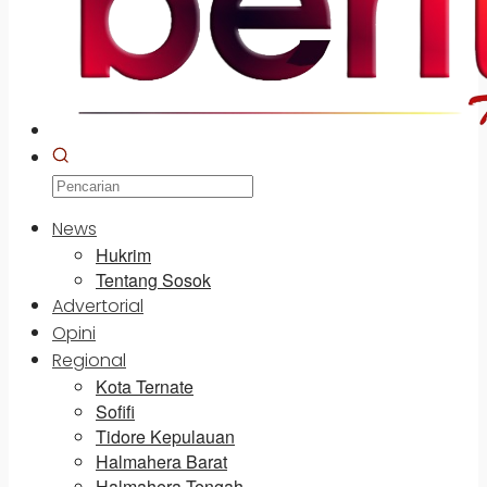
News
Hukrim
Tentang Sosok
Advertorial
Opini
Regional
Kota Ternate
Sofifi
Tidore Kepulauan
Halmahera Barat
Halmahera Tengah