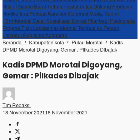
Nita di Galela Barat Terima Traktor untuk Dukung Produksi
Hortikultura
Perkuat Karakter Generasi Muda, Kodim
1514/Morotai Gelar Sosialisasi Empat Pilar bagi Paskibraka
Progres Fisik Labkesmas Morotai Tembus 82 Persen,
Lampaui Realisasi Anggaran
Beranda
Kabupaten kota
Pulau Morotai
Kadis
DPMD Morotai Digoyang, Gemar : Pilkades Dibajak
Kadis DPMD Morotai Digoyang,
Gemar : Pilkades Dibajak
Tim Redaksi
18 November 2021
18 November 2021