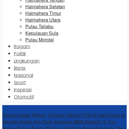
Halmahera Selatan
Halmahera Timur
Halmahera Utara
Pulau Taliabu
Kepulauan Sula
Pulau Morotai
Ragam
Politik
Lingkungan
Bisnis
Nasional
Sport
Inspirasi
Otomotif
News Update
Diduga Salah Paham, Puluhan Oknum TNI AD dan Polisi di
Morotai Nyaris Adu Fisik
Salurkan BBM Subsidi 10 Ton,
Polres Pulau Morotai Diduga Jadi Sub-Agen
Kelompok Tani